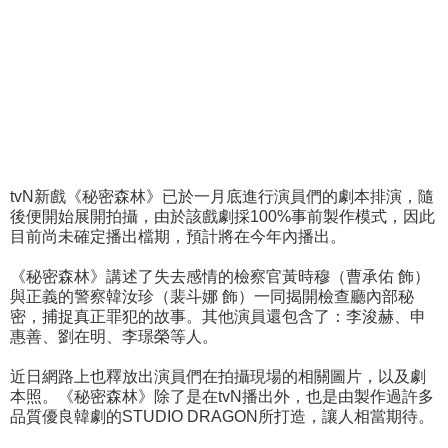
tvN新戲《秘密森林》已於一月底進行演員們的劇本排演，隨
後便開始展開拍攝，由於該戲劇採100%事前製作模式，因此
目前尚未確定播出檔期，預計將在今年內播出。
《秘密森林》講述了失去感情的檢察官黃時穆（曹承佑 飾）
與正義的警察韓汝珍（裴斗娜 飾）一同揭開檢查廳內部秘
密，捕捉真正罪犯的故事。其他演員還包含了：李浚赫、申
惠善、劉在明、李璟榮等人。
近日網路上也釋放出演員們在拍攝現場的相關圖片，以及劇
本照。《秘密森林》除了是在tvN播出外，也是由製作過許多
品質優良韓劇的STUDIO DRAGON所打造，讓人相當期待。