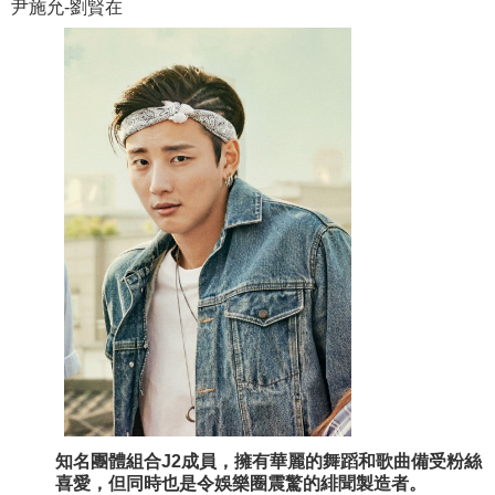
尹施允-劉賢在
知名團體組合J2成員，擁有華麗的舞蹈和歌曲備受粉絲
喜愛，但同時也是令娛樂圈震驚的緋聞製造者。