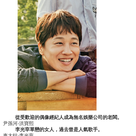
從受歡迎的偶像經紀人成為無名娛樂公司的老闆。
尹孫河-洪寶熙
李光宰單戀的女人，過去曾是人氣歌手。
車太鉉-李光宰