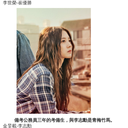
李世榮-崔優勝
備考公務員三年的考備生，與李志勳是青梅竹馬。
金旻載-李志勳