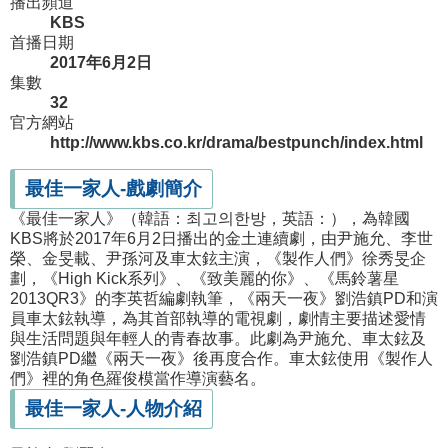
播出頻道
KBS
首播日期
2017年6月2日
集數
32
官方網站
http://www.kbs.co.kr/drama/bestpunch/index.html
最佳一家人-戲劇簡介
《最佳一家人》（韓語：최고의한방，英語：），為韓國
KBS將於2017年6月2日播出的金土連續劇，由尹施允、李世
榮、金旻載、尹孫河及車太鉉主演，《製作人們》徐秀旻企
劃，《High Kick系列》、《致美麗的你》、《馬鈴薯星
2013QR3》的李英哲編劇執筆，《兩天一夜》劉浩鎮PD和演
員車太鉉執導，為其首部執導的電視劇，劇情主要描述愛情
與生活問題與年輕人的青春故事。此劇為尹施允、車太鉉及
劉浩鎮PD繼《兩天一夜》後再度合作。車太鉉使用《製作人
們》裡的角色羅俊模當作導演藝名。
最佳一家人-人物介紹