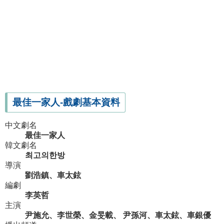
最佳一家人-戲劇基本資料
中文劇名
最佳一家人
韓文劇名
최고의한방
導演
劉浩鎮、車太鉉
編劇
李英哲
主演
尹施允、李世榮、金旻載、 尹孫河、車太鉉、車銀優