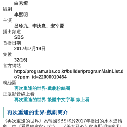
白秀燦
編劇
李熙明
主演
呂珍九、李沇熹、安宰賢
播出頻道
SBS
首播日期
2017年7月19日
集數
32(16)
官方網站
http://program.sbs.co.kr/builder/programMainList.d
o?pgm_id=22000010464
粉絲團
再次重逢的世界-戲劇粉絲團
正版影音線上看
再次重逢的世界-繁體中文字幕-線上看
再次重逢的世界-戲劇簡介
《再次重逢的世界》為韓國SBS將於2017年播出的水木連續
劇，由《看見味道的少女》、《美女孔心》的李熙明編劇和