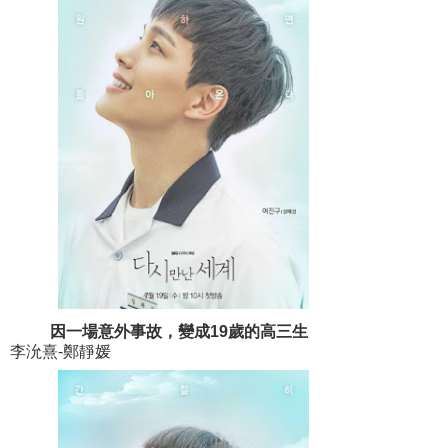
因一場意外事故，變成19歲的高三生
李沇熹-鄭靜媛