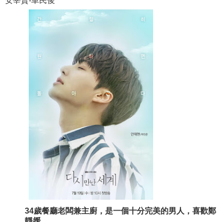
安宰賢-車民俊
34歲餐廳老闆兼主廚，是一個十分完美的男人，喜歡鄭
靜媛。