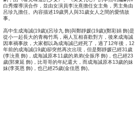
白秀燦導演合作，並由女演員李沇熹擔任女主角，男主角由
呂珍九擔任。內容描述19歲男人與31歲女人之間的愛情故
事。
高中生成海誠(19歲)(呂珍九 飾)與鄭靜媛(19歲)(鄭彩娟 飾)是
從小一起長大的青梅竹馬，兩人互相喜歡對方，後來成海誠
因車禍事故，大家都以為成海誠已經死了，過了12年後，12
年前的成海誠(19歲)卻突然再次出現，但是鄭靜媛已經31歲
(李沇熹 飾)，成海誠原本11歲的弟弟(全振序 飾)，也已經23
歲(郭東延 飾)，比哥哥的年紀還大，而成海誠原本13歲的妹
妹(李英恩 飾)，也已經25歲(金佳恩 飾)。