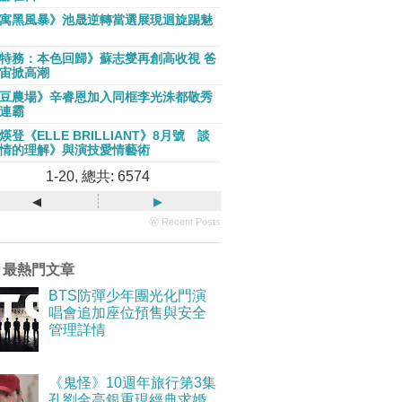
寓黑風暴》池晟逆轉當選展現迴旋踢魅
特務：本色回歸》蘇志燮再創高收視 爸
宙掀高潮
豆農場》辛睿恩加入同框李光洙都敬秀
連霸
煐登《ELLE BRILLIANT》8月號 談
情的理解》與演技愛情藝術
1-20, 總共: 6574
◂
▸
ⓦ Recent Posts
月最熱門文章
BTS防彈少年團光化門演
唱會追加座位預售與安全
管理詳情
《鬼怪》10週年旅行第3集
孔劉金高銀重現經典求婚