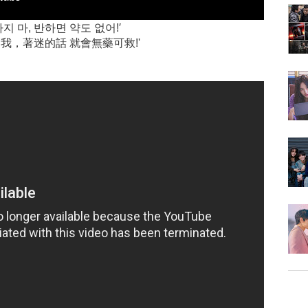
지 마, 반하면 약도 없어!′
我，著迷的話 就會無藥可救!'