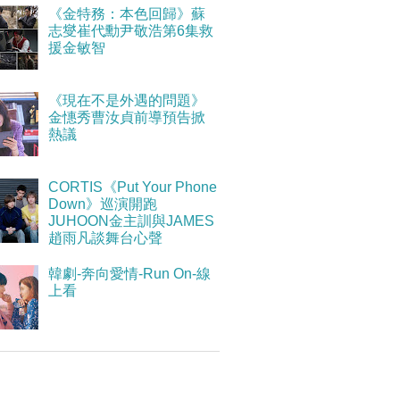
《金特務：本色回歸》蘇
志燮崔代勳尹敬浩第6集救
援金敏智
《現在不是外遇的問題》
金憓秀曹汝貞前導預告掀
熱議
CORTIS《Put Your Phone
Down》巡演開跑
JUHOON金主訓與JAMES
趙雨凡談舞台心聲
韓劇-奔向愛情-Run On-線
上看