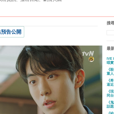
搜
集預告公開
最
IV
唱實
《殺
重人
《希
逼近
《現
同台
《鬼
話題
《給