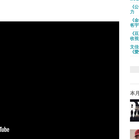
《公
力
《金
爸宇
《豆
收視
文佳
《愛
本