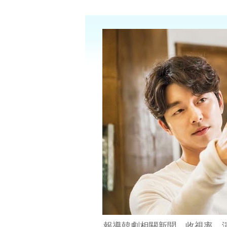
報導韓劇相關新聞、收視率、