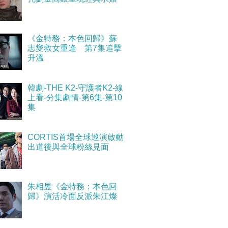
《金特務：本色回歸》蘇
志燮救女重逢 第7集追擊
升溫
韓劇-THE K2-守護者K2-線
上看-分集劇情-第6集-第10
集
CORTIS首場全球巡演啟動
出道後與全球粉絲見面
朱相昱《金特務：本色回
歸》演活冷面反派朱江燦