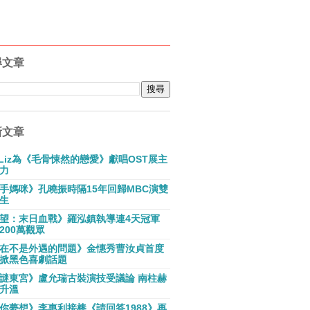
尋文章
新文章
E Liz為《毛骨悚然的戀愛》獻唱OST展主
力
手媽咪》孔曉振時隔15年回歸MBC演雙
生
望：末日血戰》羅泓鎮執導連4天冠軍
200萬觀眾
在不是外遇的問題》金憓秀曹汝貞首度
掀黑色喜劇話題
謎東宮》盧允瑞古裝演技受議論 南柱赫
升溫
你夢想》李惠利接棒《請回答1988》再