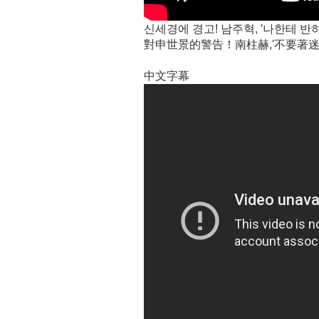
신세경에 경고! 남주혁, ′나한테 반하
對申世景的警告！南柱赫,'不要著迷
中文字幕