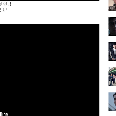
첫 만남!
面!