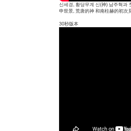
신세경, 황당무계 신(神) 남주혁과 
申世景, 荒唐的神 和南柱赫的初次見
30秒版本