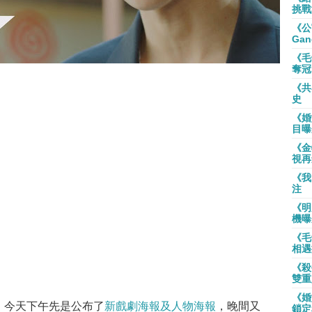
挑戰
《公
Gan
《毛
奪冠
《共
史
《婚
目曝
《金
視再
《我
注
《明
機曝
《毛
相遇
《殺
雙重
《婚
》，今天下午先是公布了
新戲劇海報及人物海報
，晚間又
鎖定