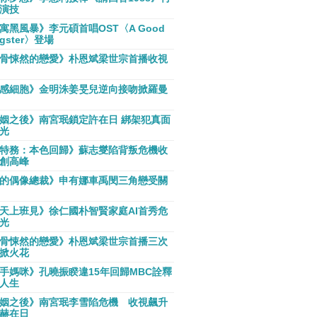
演技
寓黑風暴》李元碩首唱OST〈A Good
gster〉登場
骨悚然的戀愛》朴恩斌梁世宗首播收視
感細胞》金明洙姜旻兒逆向接吻掀羅曼
姻之後》南宮珉鎖定許在日 綁架犯真面
光
特務：本色回歸》蘇志燮陷背叛危機收
創高峰
的偶像總裁》申有娜車禹閔三角戀受關
天上班見》徐仁國朴智賢家庭AI首秀危
光
骨悚然的戀愛》朴恩斌梁世宗首播三次
掀火花
手媽咪》孔曉振睽違15年回歸MBC詮釋
人生
姻之後》南宮珉李雪陷危機 收視飆升
赫在日