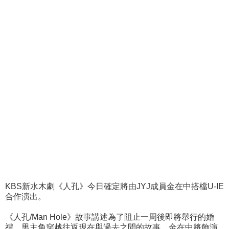
KBS新水木劇《人孔》今日確定將由JYJ成員金在中搭檔U-IE
合作演出。
《人孔/Man Hole》故事講述為了阻止一周後即將舉行的婚
禮，男主角穿越往返現在與過去之間的故事。金在中將飾演