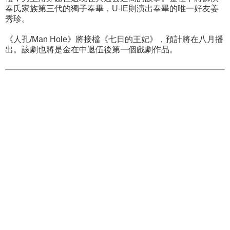
奉氏家族第三代的獨子奉畢，U-IE則演出奉畢的唯一好友姜
秀珍。
《人孔/Man Hole》將接檔《七日的王妃》，預計將在八月播
出。該劇也將是金在中退伍後第一個戲劇作品。