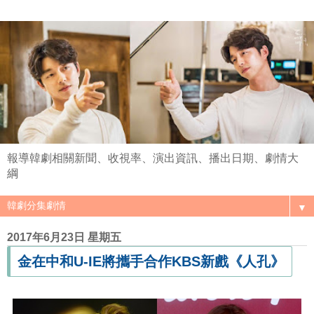
報導韓劇相關新聞、收視率、演出資訊、播出日期、劇情大
綱
▼
2017年6月23日 星期五
金在中和U-IE將攜手合作KBS新戲《人孔》