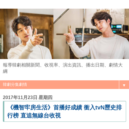
報導韓劇相關新聞、收視率、演出資訊、播出日期、劇情大
綱
▼
2017年11月23日 星期四
《機智牢房生活》首播好成績 衝入tvN歷史排
行榜 直追無線台收視