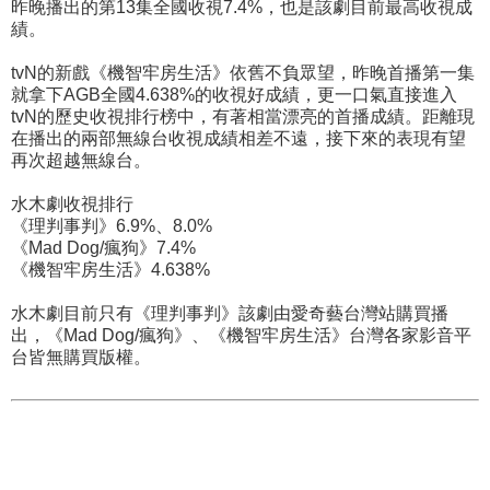
昨晚播出的第13集全國收視7.4%，也是該劇目前最高收視成
績。
tvN的新戲《機智牢房生活》依舊不負眾望，昨晚首播第一集
就拿下AGB全國4.638%的收視好成績，更一口氣直接進入
tvN的歷史收視排行榜中，有著相當漂亮的首播成績。距離現
在播出的兩部無線台收視成績相差不遠，接下來的表現有望
再次超越無線台。
水木劇收視排行
《理判事判》6.9%、8.0%
《Mad Dog/瘋狗》7.4%
《機智牢房生活》4.638%
水木劇目前只有《理判事判》該劇由愛奇藝台灣站購買播
出，《Mad Dog/瘋狗》、《機智牢房生活》台灣各家影音平
台皆無購買版權。