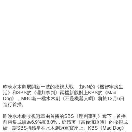
昨晚水木劇展開新一波的收視大戰，由tvN的《機智牢房生
活》和SBS的《理判事判》兩檔新戲對上KBS的《Mad
Dog》，MBC新一檔水木劇《不是機器人啊》將於12月6日
進行首播。
昨晚水木劇收視冠軍由首播的SBS《理判事判》奪下，首播
前兩集成績為6.9%和8.0%，延續著《當你沉睡時》的收視成
績，讓SBS持續坐在水木劇冠軍寶座上。KBS《Mad Dog》