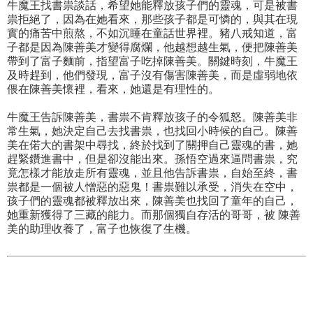
牛魔王找書祟談話，希望她能釋放孩子們的靈魂，可是被書
祟拒絕了，因為在她看來，那些孩子都是可憐的，與其在現
實的痛苦中煎熬，不如沉睡在童話世界裡。豬八戒知道，富
子都是因為陳善美才變得腐爛，他越想越生氣，便把陳善美
帶到了富子麵前，指望富子吃掉陳善美。關鍵時刻，牛魔王
及時趕到，他們發現，富子沒有傷害陳善美，而是虛弱地依
偎在陳善美懷裡，看來，她還是有理性的。
牛魔王告訴陳善美，書祟不肯釋放孩子的令狐怒。陳善美非
常生氣，她決定自己去找書祟，也找回小時候的自己。陳善
美在偌大的書架中尋找，終於找到了關押自己靈魂的書，她
趕緊鑽進書中，但是卻沒能出來。孫悟空過來逼問書祟，究
竟怎樣才能放走所有靈魂，並且他告訴書祟，自始至終，書
祟都是一個被人憎惡的惡鬼！書祟難以承受，消失在空中，
孩子們的靈魂都被釋放出來，陳善美也找回了童年的自己，
她重新獲得了三藏的能力。而那個獨自存活的哥哥，被 陳善
美的助理收養了，富子也恢復了生機。