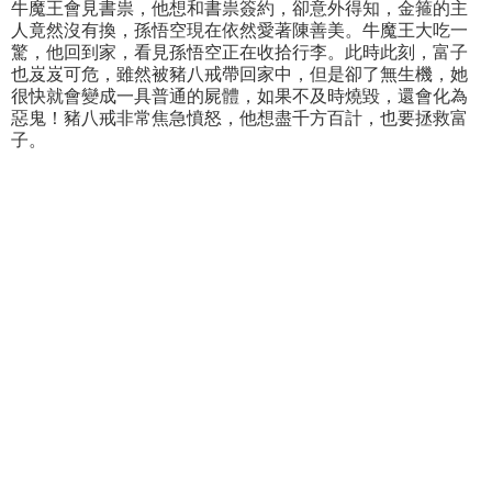
牛魔王會見書祟，他想和書祟簽約，卻意外得知，金箍的主
人竟然沒有換，孫悟空現在依然愛著陳善美。牛魔王大吃一
驚，他回到家，看見孫悟空正在收拾行李。此時此刻，富子
也岌岌可危，雖然被豬八戒帶回家中，但是卻了無生機，她
很快就會變成一具普通的屍體，如果不及時燒毀，還會化為
惡鬼！豬八戒非常焦急憤怒，他想盡千方百計，也要拯救富
子。