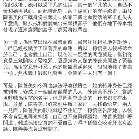
從此以後，她可以過平凡的生活，當一個平凡的人，自己不
會和她再見面。而此時此刻，富子被真正的兇手綁走，由於
陳善美的三藏身份被奪走，依靠三藏之血復活的富子也失去
了意識。豬八戒和愛麗絲出來尋找富子，他們在地下停車場
發現了逐漸腐爛的富子，趕緊將她帶走。
另一邊，孫悟空出現在書祟面前，書祟洋洋得意地告訴他，
自己已經被賦予了陳善美的命運，所以，孫悟空以後將聽命
於自己，也會愛上自己。現在唯一疑惑的問題就是，當初究
竟是三藏開啟了緊箍咒，還是身為人類的陳善美開啟了緊箍
咒。孫悟空忍無可忍，他的脾氣暴躁起來，狠狠地揍了書祟
一頓，然後義正辭嚴地聲明，金箍的主人只有一個！
可是，陳善美如今再也無法呼喚孫悟空，她的特殊身份已經
被剝奪，變成了一個徹頭徹尾的凡人。陳善美不死心，嘗試
著呼喊孫悟空的名字，但是周圍空蕩蕩的，什麼都沒有出
現。於是，陳善美只好來到牛魔王家裡，去找孫悟空。兩人
一見面，陳善美的眼眶就忍不住紅了，孫悟空告訴她，以後
不會有惡鬼再來糾纏，自己也不會再保護她。陳善美顫抖著
問道，難道孫悟空真的不愛自己了嗎？孫悟空咬著牙沒有說
話，陳善美流著淚離開了。