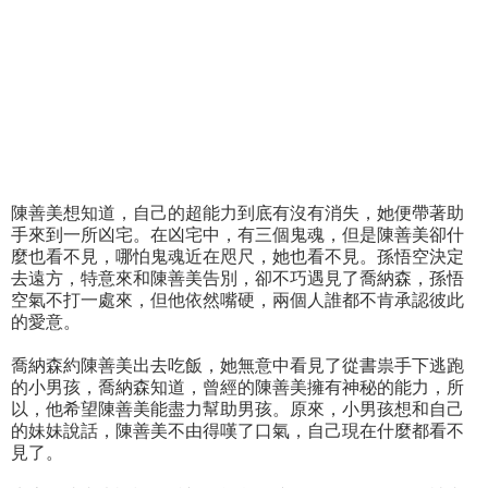
陳善美想知道，自己的超能力到底有沒有消失，她便帶著助
手來到一所凶宅。在凶宅中，有三個鬼魂，但是陳善美卻什
麼也看不見，哪怕鬼魂近在咫尺，她也看不見。孫悟空決定
去遠方，特意來和陳善美告別，卻不巧遇見了喬納森，孫悟
空氣不打一處來，但他依然嘴硬，兩個人誰都不肯承認彼此
的愛意。
喬納森約陳善美出去吃飯，她無意中看見了從書祟手下逃跑
的小男孩，喬納森知道，曾經的陳善美擁有神秘的能力，所
以，他希望陳善美能盡力幫助男孩。原來，小男孩想和自己
的妹妹說話，陳善美不由得嘆了口氣，自己現在什麼都看不
見了。