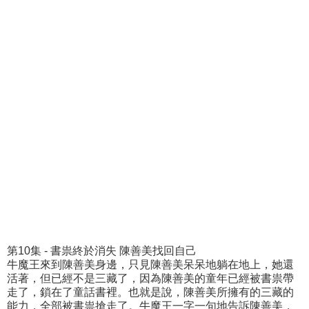
第10集 - 書祟終於消失 陳善美找回自己
牛魔王來到陳善美身邊，只見陳善美呆呆地躺在地上，她還
活著，但已經不是三藏了，因為陳善美的童年已經被書祟帶
走了，鎖在了童話書裡。也就是說，陳善美所擁有的三藏的
能力，全部被書祟搶走了。牛魔王一字一句地告訴陳善美，