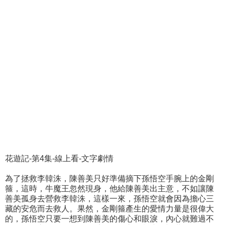
花遊記-第4集-線上看-文字劇情
為了拯救李韓洙，陳善美只好準備摘下孫悟空手腕上的金剛
箍，這時，牛魔王忽然現身，他給陳善美出主意，不如讓陳
善美孤身去營救李韓洙，這樣一來，孫悟空就會因為擔心三
藏的安危而去救人。果然，金剛箍產生的愛情力量是很偉大
的，孫悟空只要一想到陳善美的傷心和眼淚，內心就難過不