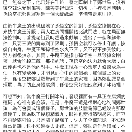
已，無奈之下，他只好在千鈞一發之際制止了鄭世羅，沒有
讓李韓洙受到傷害。陳善美得知這一切後，心裡很是感動，
孫悟空把鄭世羅塞進一個大編織袋，準備帶走處理掉。
由於牛魔王的出現破壞了孫悟空的計劃，孫悟空懷恨在心，
來找牛魔王算賬，兩人在房間裡開始比試鬥法，就在局面無
法控制時，菩提老祖及時趕過來勸解，提出了一個和解條
件，只要三藏的壽命到了限期，孫悟空就可以停止守護，恢
復自由身。牛魔王和孫悟空水火不容，又不得不接受彼此，
雙方都很無奈。其實，牛魔王是擔心孫悟空一旦毀掉金剛
箍，就會吃掉三藏，那樣的話，孫悟空的法力就會大增，自
己便再也不是他的對手。牛魔王現在一心想努力修煉成為神
仙，只有變成神，才能見到心中的那個她，那個畫上的女
子。孫悟空把鄭世羅帶到了牛魔王的家裡，因為鄭世羅是個
殭屍，為了防止身體腐爛，孫悟空只好把她塞到了冰箱裡！
可想而知，當牛魔王打開冰箱，發現裡面有一具正在腐爛的
殭屍，心裡有多崩潰。但是，牛魔王還是很耐心地詢問鄭世
羅，為何會變成這個樣子。鄭世羅的肢體關節已經沒有那麼
僵硬了，因為吃了幾顆精氣丸，眼神也變得清明起來，面容
不再陰森可怕，只是腦子腐爛了，失去了全部記憶，不知道
自己是誰，也不知道要去哪裡。但是，鄭世羅作為殭屍，不
能在世上存留太久，否則會變成惡鬼。解鈴還須繫鈴人，需