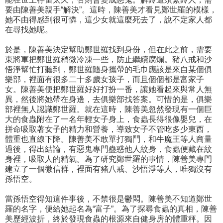
要由陳善美親手“解決”。這時，陳善美才看見鄭世羅的模樣，
她不由得感到很可憐，這少女就這麼死去了，說不定家人都
在尋找她呢。
於是，陳善美決定幫助鄭世羅找到身份，但在此之前，需要
東將軍把鄭世羅稍微冷凍一些，防止繼續腐爛。豬八戒和沙
悟淨幫忙打聽到，鄭世羅隨身攜帶的毛巾應該是來自某個俱
樂部，裡面有很多二十多歲女孩子，而且個個都是富家子
女。陳善美便把鄭世羅好好打扮一番，讓她看起來與常人無
異，然後將她帶在身邊，去俱樂部找答案。可惜的是，俱樂
部裡無人認識鄭世羅。就在這時，陳善美忽然發現有一個巨
大的食蟲附在了一名年輕女子身上，食蟲長得很像嬰兒，在
拼命吸取著女子的精力和營養，導致女子不管吃多少東西，
體重也直線下降。陳善美不敢單打獨鬥，和牛魔王等人商量
過後，得出結論，有惡鬼專門蠱惑他人紋身，食蟲便藏在紋
身裡，吸取人的精氣。為了研究鄭世羅的事情，陳善美專門
建立了一個微信群，裡面有豬八戒、沙悟淨等人，唯獨沒有
孫悟空。
當孫悟空得知這件事後，不禁很是鬱悶。陳善美不知道鄭世
羅的名字，便給她起名為“富子”。為了探尋食蟲的真相，陳善
美歷經波折，終於發現食蟲的根源來自健身房的體重秤。因