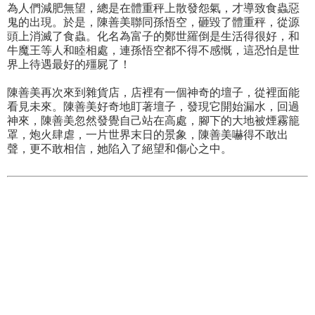
為人們減肥無望，總是在體重秤上散發怨氣，才導致食蟲惡
鬼的出現。於是，陳善美聯同孫悟空，砸毀了體重秤，從源
頭上消滅了食蟲。化名為富子的鄭世羅倒是生活得很好，和
牛魔王等人和睦相處，連孫悟空都不得不感慨，這恐怕是世
界上待遇最好的殭屍了！
陳善美再次來到雜貨店，店裡有一個神奇的壇子，從裡面能
看見未來。陳善美好奇地盯著壇子，發現它開始漏水，回過
神來，陳善美忽然發覺自己站在高處，腳下的大地被煙霧籠
罩，炮火肆虐，一片世界末日的景象，陳善美嚇得不敢出
聲，更不敢相信，她陷入了絕望和傷心之中。