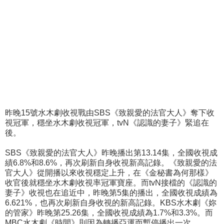
昨晚15號水木劇收視戰由SBS《致親愛的法官大人》奪下收
視冠軍，穩坐水木劇收視冠軍，tvN《認識的妻子》緊追在
後。
SBS《致親愛的法官大人》昨晚播出第13.14集，全國收視成
績6.8%和8.6%，再次刷新自身收視新高記錄。《致親愛的法
官大人》從開播以來收視穩定上升，在《金秘書為何那樣》
收官後就穩坐水木劇收視率冠軍寶座。而tvN接檔的《認識的
妻子》收視也在追近中，昨晚第5集的播出，全國收視成績為
6.621%，也再次刷新自身收視的新高記錄。KBS水木劇《妳
的管家》昨晚第25.26集，全國收視成績為1.7%和3.3%。而
MBC水木劇《時間》則因為轉播亞運而暫停播出一次。