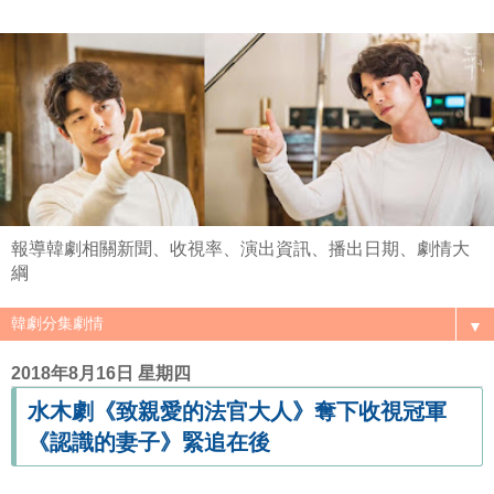
報導韓劇相關新聞、收視率、演出資訊、播出日期、劇情大
綱
▼
2018年8月16日 星期四
水木劇《致親愛的法官大人》奪下收視冠軍
《認識的妻子》緊追在後