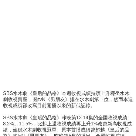
SBS水木劇《皇后的品格》本週收視成績持續上升穩坐水木
劇收視寶座 ，雖tvN《男朋友》排在水木劇第二位，然而本週
收視成績卻改寫目前開播以來的新低記錄。
SBS水木劇《皇后的品格》昨晚第13.14集的全國收視成績
8.2%、11.5%，比起上週收視成績再上升1%改寫新高收視成
績，坐穩水木劇收視冠軍。原本首播成績曾超越《皇后的品
格》的tvN《男朋友》，昨晚第5集的播出，全國收視成績