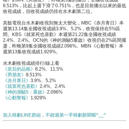
8.513%，比起上週下滑了0.751%，也是目前播出以來的最低
收視成績，但收視成績仍排在水木劇第二位。
其餘電視台水木劇收視則無太大變化，MBC《赤月青日》本
週第13.14集全國收視成績3.9%、5.2%，收視保持在5%區
間。KBS《就算死也喜歡》本週第21.22集全國收視成績
2.4%、2.4%。OCN的《神的測驗5重啟》收視仍在2%區間擺
盪，昨晚第9集全國收視成績2.096%。MBN《心動警報》本
週第13集收視成績1.929%。
水木劇收視成績排行/線上看
《皇后的品格》
8.2%、11.5%
《男朋友》
8.513%
《赤月青日》
3.9%、5.2%
《就算死也喜歡》
2.4%、2.4%
《神的測驗5：重啟》
2.096%
《心動警報》
1.929%
加入韓劇LINE群組，不錯過第一手韓劇新聞喔^__^