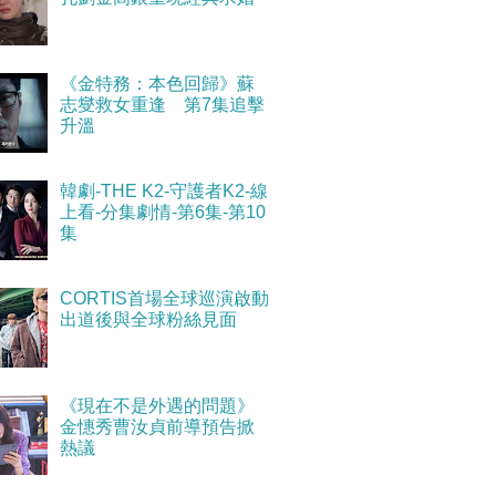
《金特務：本色回歸》蘇
志燮救女重逢 第7集追擊
升溫
韓劇-THE K2-守護者K2-線
上看-分集劇情-第6集-第10
集
CORTIS首場全球巡演啟動
出道後與全球粉絲見面
《現在不是外遇的問題》
金憓秀曹汝貞前導預告掀
熱議