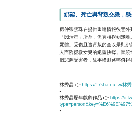
綁架、死亡與背叛交織，懸
房仲張熙珠在提供重建情報後意外
「閔活星」所為，但真相撲朔迷離
屍體。受傷且遭背叛的全以景則綁
人面臨拯救女兒的絕望抉擇。圍繞
個悲劇受害者，故事峰迴路轉值得
林秀晶 👉
https://17shareu.tw
•
林秀晶歷年戲劇作品 👉
https://ot
type=person&key=%E6%9E%9
•