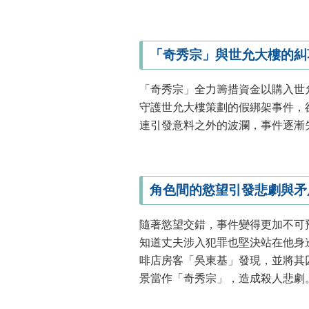
「奇秀宗」與世允大樓的糾
「奇秀宗」全力籌措資金以購入世
守護世允大樓策劃的假綁架事件，
連引發意料之外的波瀾，事件逐漸
角色間的慾望引發悲劇與矛
隨著慾望交錯，事件變得更加不可
知道丈夫涉入犯罪也堅決站在他身
啡店房客「吳東基」發現，並將其
景當作「奇秀宗」，造成殺人悲劇