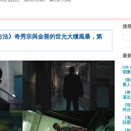
搜
方法》奇秀宗與金善的世允大樓風暴，第
最
IV
唱實
《殺
重人
《希
逼近
《現
同台
《鬼
話題
《給