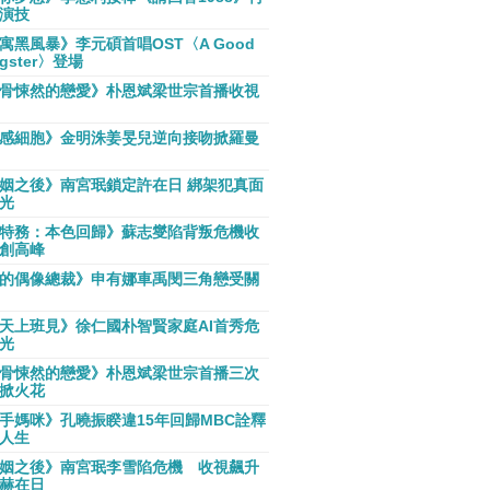
演技
寓黑風暴》李元碩首唱OST〈A Good
gster〉登場
骨悚然的戀愛》朴恩斌梁世宗首播收視
感細胞》金明洙姜旻兒逆向接吻掀羅曼
姻之後》南宮珉鎖定許在日 綁架犯真面
光
特務：本色回歸》蘇志燮陷背叛危機收
創高峰
的偶像總裁》申有娜車禹閔三角戀受關
天上班見》徐仁國朴智賢家庭AI首秀危
光
骨悚然的戀愛》朴恩斌梁世宗首播三次
掀火花
手媽咪》孔曉振睽違15年回歸MBC詮釋
人生
姻之後》南宮珉李雪陷危機 收視飆升
赫在日