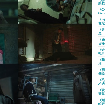
挑戰
《公
Gan
《毛
奪冠
《共
史
《婚
目曝
《金
視再
《我
注
《明
機曝
《毛
相遇
《殺
雙重
《婚
鎖定