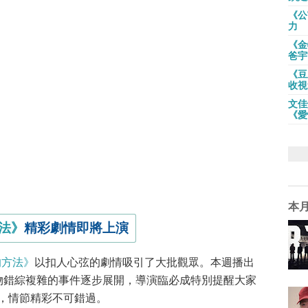
《公
力
《金
爸宇
《豆
收視
文佳
《愛
本
法》
精彩劇情即將上演
的方法》
以扣人心弦的劇情吸引了大批觀眾。本週播出
人物錯綜複雜的事件逐步展開，導演臨必成特別提醒大家
折，情節精彩不可錯過。