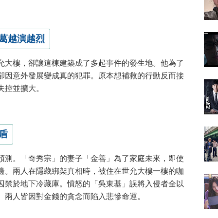
葛越演越烈
允大樓，卻讓這棟建築成了多起事件的發生地。他為了
卻因意外發展變成真的犯罪。原本想補救的行動反而接
失控並擴大。
盾
預測。「奇秀宗」的妻子「金善」為了家庭未來，即使
邊。兩人在隱藏綁架真相時，被住在世允大樓一樓的咖
囚禁於地下冷藏庫。憤怒的「吳東基」誤將入侵者全以
。兩人皆因對金錢的貪念而陷入悲慘命運。