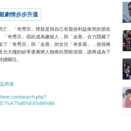
疑劇情步步升溫
死亡，「奇秀宗」懷疑是與自己有股份利益衝突的朋友
。「奇秀宗」因此成為嫌疑人，與「金善」合力隱藏了
架了「奇秀宗」與「金善」的女兒「奇多萊」，使得兩
世允大樓的紛爭逐漸將人物推向黑暗深淵，誰將成為下
持續關注。
/林秀晶周邊
twhere.com/search.php?
7%E7%A7%80%E6%99%B6