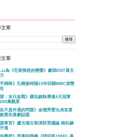
尋文章
新文章
E Liz為《毛骨悚然的戀愛》獻唱OST展主
力
手媽咪》孔曉振時隔15年回歸MBC演雙
生
望：末日血戰》羅泓鎮執導連4天冠軍
200萬觀眾
在不是外遇的問題》金憓秀曹汝貞首度
掀黑色喜劇話題
謎東宮》盧允瑞古裝演技受議論 南柱赫
升溫
你夢想》李惠利接棒《請回答1988》再