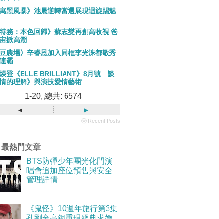
寓黑風暴》池晟逆轉當選展現迴旋踢魅
特務：本色回歸》蘇志燮再創高收視 爸
宙掀高潮
豆農場》辛睿恩加入同框李光洙都敬秀
連霸
煐登《ELLE BRILLIANT》8月號 談
情的理解》與演技愛情藝術
1-20, 總共: 6574
◂
▸
ⓦ Recent Posts
月最熱門文章
BTS防彈少年團光化門演
唱會追加座位預售與安全
管理詳情
《鬼怪》10週年旅行第3集
孔劉金高銀重現經典求婚