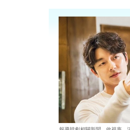
報導韓劇相關新聞、收視率、