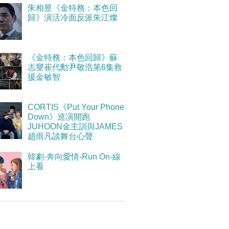
朱相昱《金特務：本色回
歸》演活冷面反派朱江燦
《金特務：本色回歸》蘇
志燮崔代勳尹敬浩第6集救
援金敏智
CORTIS《Put Your Phone
Down》巡演開跑
JUHOON金主訓與JAMES
趙雨凡談舞台心聲
韓劇-奔向愛情-Run On-線
上看