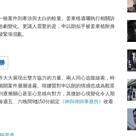
一樁案件則牽涉與太白的較量。姜東植遺囑執行相關訴
急劇變化。更讓人震驚的是，申以朗似乎被姜東植附身
發緊張混亂。
勝
作大大展現出雙方協力的力量。兩人同心追蹤線索，時
揭開案件層層迷霧。韓娜賢對申以朗的情感也成為觀眾
到逐漸關心甚至心意移向對方，其微妙心境變化令人期
週五、六晚間9點50分鎖定
《神與律師事務所》
收看
/柳演錫周邊