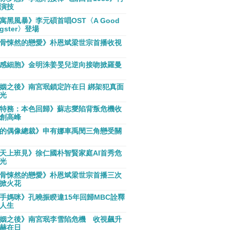
演技
寓黑風暴》李元碩首唱OST〈A Good
gster〉登場
骨悚然的戀愛》朴恩斌梁世宗首播收視
感細胞》金明洙姜旻兒逆向接吻掀羅曼
姻之後》南宮珉鎖定許在日 綁架犯真面
光
特務：本色回歸》蘇志燮陷背叛危機收
創高峰
的偶像總裁》申有娜車禹閔三角戀受關
天上班見》徐仁國朴智賢家庭AI首秀危
光
骨悚然的戀愛》朴恩斌梁世宗首播三次
掀火花
手媽咪》孔曉振睽違15年回歸MBC詮釋
人生
姻之後》南宮珉李雪陷危機 收視飆升
赫在日