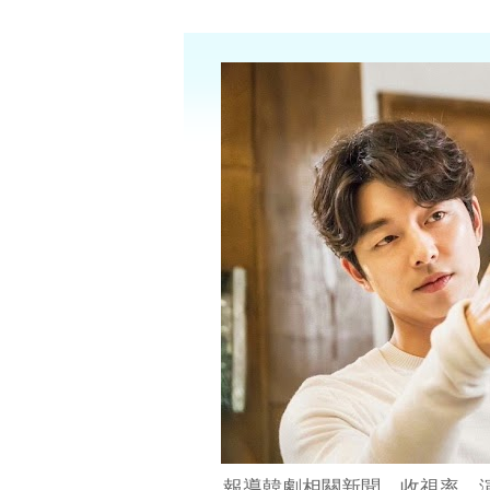
報導韓劇相關新聞、收視率、