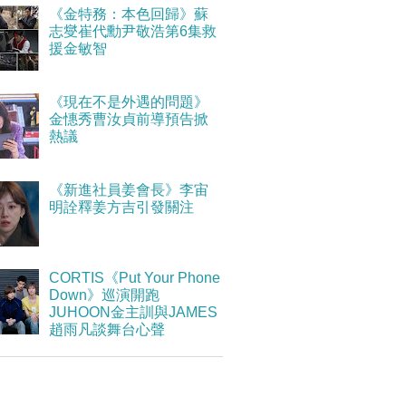
《金特務：本色回歸》蘇
志燮崔代勳尹敬浩第6集救
援金敏智
《現在不是外遇的問題》
金憓秀曹汝貞前導預告掀
熱議
《新進社員姜會長》李宙
明詮釋姜方吉引發關注
CORTIS《Put Your Phone
Down》巡演開跑
JUHOON金主訓與JAMES
趙雨凡談舞台心聲