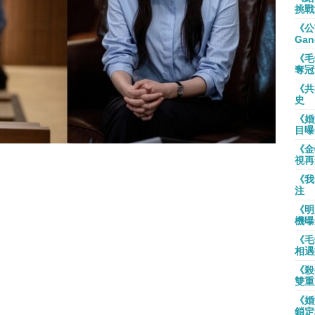
挑戰
《公
Gan
《毛
奪冠
《共
史
《婚
目曝
《金
視再
《我
注
《明
機曝
《毛
相遇
《殺
雙重
《婚
鎖定