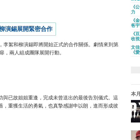
《公
力
《金
爸宇
柳演錫展開緊密合作
《豆
收視
，李絮和柳演錫即將開始正式的合作關係。劇情來到第
文佳
《愛
心扉，兩人組成團隊展開行動。
本
功與已故姐姐重逢，完成未曾送出的最後告別儀式。這
盾，重獲生活的勇氣，也真摯感謝申以朗，進而形成彼