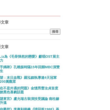
尋文章
新文章
E Liz為《毛骨悚然的戀愛》獻唱OST展主
力
手媽咪》孔曉振時隔15年回歸MBC演雙
生
望：末日血戰》羅泓鎮執導連4天冠軍
200萬觀眾
在不是外遇的問題》金憓秀曹汝貞首度
掀黑色喜劇話題
謎東宮》盧允瑞古裝演技受議論 南柱赫
升溫
你夢想》李惠利接棒《請回答1988》再