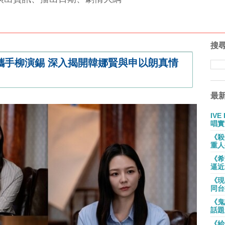
搜
攜手柳演錫 深入揭開韓娜賢與申以朗真情
最
IV
唱實
《殺
重人
《希
逼近
《現
同台
《鬼
話題
《給