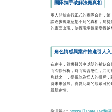
團隊攜手破解法庭真相
兩人開始進行正式的團隊合作，第
訟逐步揭露意想不到的真相，局勢
的畫面出現，使得現場氛圍變得越
角色情感與案件推進引人入
在劇中，韓娜賢與申以朗的補缺合
而冷靜分析，時而富含感性，共同
焦點之一，從視他為怪人的排斥，
待未來發展。喜愛此劇的觀眾可於每
最新劇情。
柳演錫 👉
https://17shareu.tw