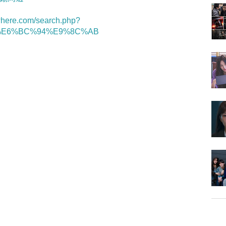
twhere.com/search.php?
B3%E6%BC%94%E9%8C%AB