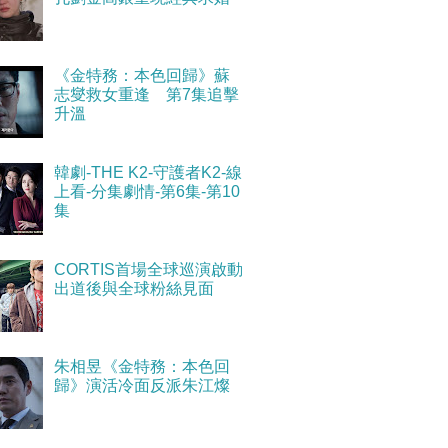
《金特務：本色回歸》蘇
志燮救女重逢 第7集追擊
升溫
韓劇-THE K2-守護者K2-線
上看-分集劇情-第6集-第10
集
CORTIS首場全球巡演啟動
出道後與全球粉絲見面
朱相昱《金特務：本色回
歸》演活冷面反派朱江燦