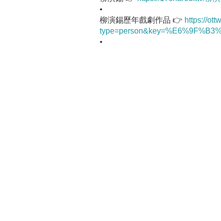
•
柳演錫歷年戲劇作品 👉
https://ot
type=person&key=%E6%9F%
•