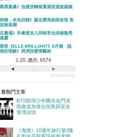
寓黑風暴》池晟逆轉當選展現迴旋踢魅
特務：本色回歸》蘇志燮再創高收視 爸
宙掀高潮
豆農場》辛睿恩加入同框李光洙都敬秀
連霸
煐登《ELLE BRILLIANT》8月號 談
情的理解》與演技愛情藝術
1-20, 總共: 6574
◂
▸
ⓦ Recent Posts
月最熱門文章
BTS防彈少年團光化門演
唱會追加座位預售與安全
管理詳情
《鬼怪》10週年旅行第3集
孔劉金高銀重現經典求婚