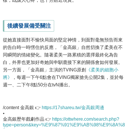
樣，既讓人心疼，也十分貼近現實。
後續發展備受關注
從她直接面對不愉快局面的堅定神情，到面對毫無預告而來
的告白時一時愣住的反應，「金高銀」自然切換了柔美在不
同瞬間的情緒變化。隨著柔美一路累積的選擇最終化為告
白，外界也更加好奇她與申馴鹿接下來的關係會如何發展。
另一方面，「金高銀」主演的TVING原創
《柔美的細胞小
將》
，每週一下午6點會在TVING獨家搶先公開2集，並於每
週一、二下午8點50分在tvN播出。
/content 金高銀 👉
https://17shareu.tw/金高銀周邊
•
金高銀歷年戲劇作品 👉
https://ottwhere.com/search.php?
type=person&key=%E9%87%91%E9%AB%98%E9%8A%8