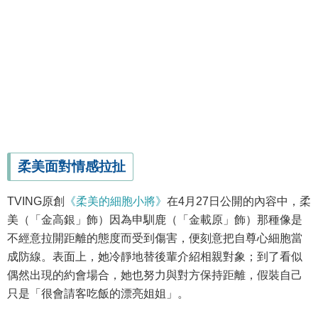
柔美面對情感拉扯
TVING原創
《柔美的細胞小將》
在4月27日公開的內容中，柔
美（「金高銀」飾）因為申馴鹿（「金載原」飾）那種像是
不經意拉開距離的態度而受到傷害，便刻意把自尊心細胞當
成防線。表面上，她冷靜地替後輩介紹相親對象；到了看似
偶然出現的約會場合，她也努力與對方保持距離，假裝自己
只是「很會請客吃飯的漂亮姐姐」。