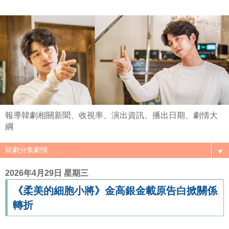
報導韓劇相關新聞、收視率、演出資訊、播出日期、劇情大
綱
▼
2026年4月29日 星期三
《柔美的細胞小將》金高銀金載原告白掀關係
轉折