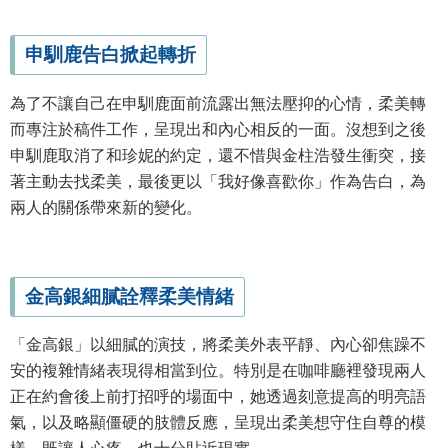
申馴鹿告白掀起轉折
為了不讓自己在申馴鹿面前流露出無法壓抑的心情，柔美轉
而專注於稿件工作，呈現出和內心相反的一面。沒想到之後
申馴鹿取消了和珍妮的約定，還不惜與金柱浩發生衝突，接
著主動去找柔美，最後更以「我好像喜歡你」作為告白，為
兩人的關係帶來新的變化。
金高銀細膩詮釋柔美情緒
「金高銀」以細膩的演技，將柔美外表平靜、內心卻焦躁不
安的複雜情緒表現得相當到位。特別是在咖啡廳裡發現兩人
正在約會後上前打招呼的場面中，她透過刻意提高的明亮語
氣，以及略顯僵硬的肢體反應，呈現出柔美想守住自尊的模