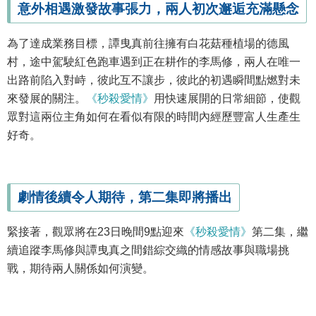
意外相遇激發故事張力，兩人初次邂逅充滿懸念
為了達成業務目標，譚曳真前往擁有白花菇種植場的德風
村，途中駕駛紅色跑車遇到正在耕作的李馬修，兩人在唯一
出路前陷入對峙，彼此互不讓步，彼此的初遇瞬間點燃對未
來發展的關注。
《秒殺愛情》
用快速展開的日常細節，使觀
眾對這兩位主角如何在看似有限的時間內經歷豐富人生產生
好奇。
劇情後續令人期待，第二集即將播出
緊接著，觀眾將在23日晚間9點迎來
《秒殺愛情》
第二集，繼
續追蹤李馬修與譚曳真之間錯綜交織的情感故事與職場挑
戰，期待兩人關係如何演變。