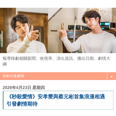
報導韓劇相關新聞、收視率、演出資訊、播出日期、劇情大
綱
▼
2026年4月23日 星期四
《秒殺愛情》安孝燮與蔡元彬首集浪漫相遇
引發劇情期待