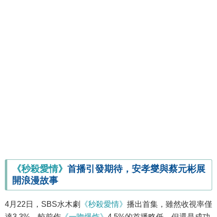
《秒殺愛情》
首播引發期待，安孝燮與蔡元彬展
開浪漫故事
4月22日，SBS水木劇
《秒殺愛情》
播出首集，雖然收視率僅
達3.3%，較前作
《一吻爆炸》
4.5%的首播略低，但還是成功