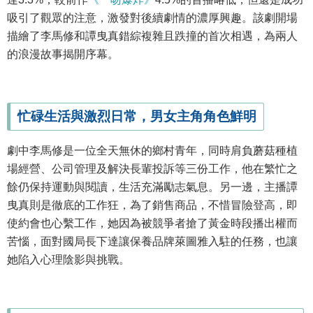
吸引了觀眾的注意，激發對後續劇情的濃厚興趣。該劇開場
描繪了李馬修和譚曳真錯綜複雜且跌撞的首次相遇，為兩人
的浪漫故事揭開序幕。
忙碌生活與激烈日常，男女主角角色鮮明
劇中李馬修是一位全天無休的鄉村青年，同時肩負蘑菇種植
場經營、公司管理及解決長輩投訴等三份工作，他在繁忙之
餘仍保持運動與閱讀，生活充滿勵志氣息。另一邊，主播譚
曳真則是徹底的工作狂，為了銷售商品，不惜冒險登高，即
使約會也心繫工作，她因為被競爭者搶了黃金時段播出權而
苦惱，面對國局長下達讓保養品牌萊圖雅入駐的任務，也讓
她陷入心理陰影與挑戰。