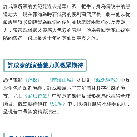
許成泰所演的姜範龍過去是華山派二把手，身為傳說中的黑
道老大，現在卻淪為時薪低落的便利商店店長。劇中他以從
嚴峻黑道形象轉變為親切的便利商店老闆兩種強烈反差魅
力，帶來既幽默又帶感人色彩的表現。他為尋回黃花山被冤
陷的榮耀，踏上長達十年的英仙島尋真之旅。
許成泰的演藝魅力與觀眾期待
憑借電影
《密探》
、
《南漢山城》
及日劇
《魷魚遊戲》
中反
派角色的深刻演繹，許成泰展示了其沉穩且具存在感的演
技。尤其
《魷魚遊戲》
中塑造的獨特反派形象為他贏得全球
矚目。觀眾期待他在
《50％》
中，以獨有風格詮釋姜範龍，
呈現苦中帶笑的精彩演出。