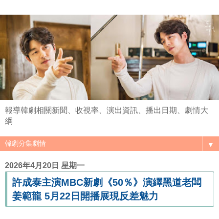
報導韓劇相關新聞、收視率、演出資訊、播出日期、劇情大
綱
▼
2026年4月20日 星期一
許成泰主演MBC新劇《50％》演繹黑道老闆
姜範龍 5月22日開播展現反差魅力