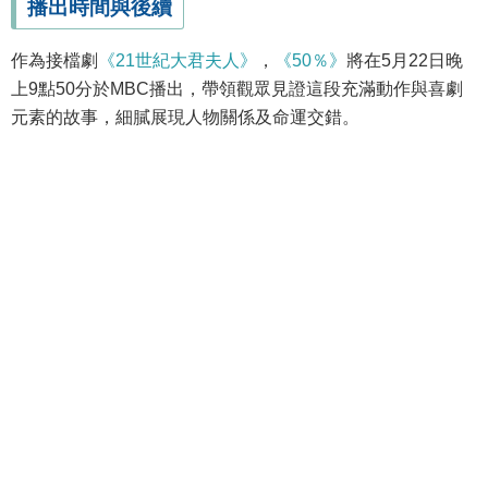
播出時間與後續
作為接檔劇
《21世紀大君夫人》
，
《50％》
將在5月22日晚
上9點50分於MBC播出，帶領觀眾見證這段充滿動作與喜劇
元素的故事，細膩展現人物關係及命運交錯。