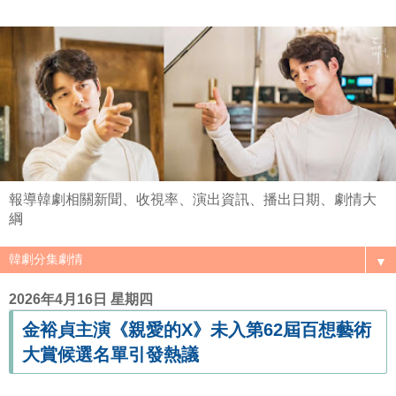
報導韓劇相關新聞、收視率、演出資訊、播出日期、劇情大
綱
▼
2026年4月16日 星期四
金裕貞主演《親愛的X》未入第62屆百想藝術
大賞候選名單引發熱議