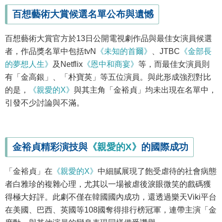
百想藝術大賞候選名單公布與遺憾
百想藝術大賞官方於13日公開電視劇作品與最佳女演員候選
者，作品獎名單中包括tvN
《未知的首爾》
、JTBC
《金部長
的夢想人生》
及Netflix
《恩中和商宴》
等，而最佳女演員則
有「金高銀」、「朴寶英」等五位演員。與此形成強烈對比
的是，
《親愛的X》
與其主角「金裕貞」均未出現在名單中，
引發不少討論與不滿。
金裕貞精彩演技與
《親愛的X》
的國際成功
「金裕貞」在
《親愛的X》
中細膩展現了飽受虐待的社會病態
者白雅珍的複雜心理，尤其以一場被虐後淚眼微笑的戲碼獲
得極大好評。此劇不僅在韓國國內成功，還透過樂天Viki平台
在美國、巴西、英國等108國奪得排行榜冠軍，連帶主演「金