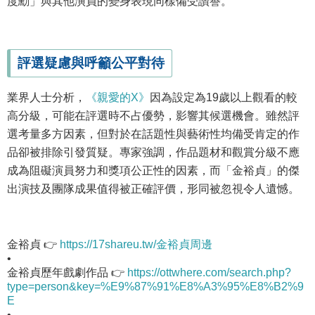
度勳」與其他演員的變身表現同樣備受讚譽。
評選疑慮與呼籲公平對待
業界人士分析，
《親愛的X》
因為設定為19歲以上觀看的較
高分級，可能在評選時不占優勢，影響其候選機會。雖然評
選考量多方因素，但對於在話題性與藝術性均備受肯定的作
品卻被排除引發質疑。專家強調，作品題材和觀賞分級不應
成為阻礙演員努力和獎項公正性的因素，而「金裕貞」的傑
出演技及團隊成果值得被正確評價，形同被忽視令人遺憾。
金裕貞 👉
https://17shareu.tw/金裕貞周邊
•
金裕貞歷年戲劇作品 👉
https://ottwhere.com/search.php?
type=person&key=%E9%87%91%E8%A3%95%E8%B2%9
E
•