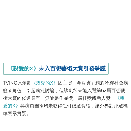
《親愛的X》
未入百想藝術大賞引發爭議
TVING原創劇
《親愛的X》
因主演「金裕貞」精彩詮釋社會病
態者角色，引起廣泛討論，但該劇卻未能入選第62屆百想藝
術大賞的候選名單。無論是作品獎、最佳獎或新人獎，
《親
愛的X》
與演員團隊均未取得任何候選資格，讓外界對評選標
準表示質疑。