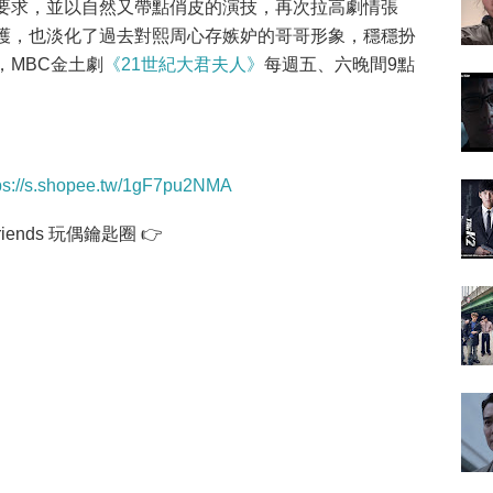
要求，並以自然又帶點俏皮的演技，再次拉高劇情張
護，也淡化了過去對熙周心存嫉妒的哥哥形象，穩穩扮
，MBC金土劇
《21世紀大君夫人》
每週五、六晚間9點
ps://s.shopee.tw/1gF7pu2NMA
iends 玩偶鑰匙圈 👉