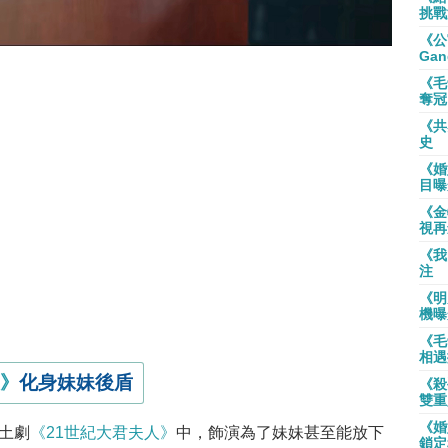
挑戰
《公
Gan
《毛
奪冠
《共
史
《婚
目曝
《金
視再
《我
注
《明
機曝
《毛
相遇
人》
化身妹妹後盾
《殺
雙重
《婚
土劇
《21世紀大君夫人》
中，飾演為了妹妹甚至能放下
鎖定