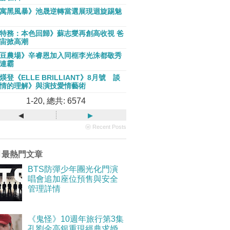
寓黑風暴》池晟逆轉當選展現迴旋踢魅
特務：本色回歸》蘇志燮再創高收視 爸
宙掀高潮
豆農場》辛睿恩加入同框李光洙都敬秀
連霸
煐登《ELLE BRILLIANT》8月號 談
情的理解》與演技愛情藝術
1-20, 總共: 6574
◂
▸
ⓦ Recent Posts
月最熱門文章
BTS防彈少年團光化門演
唱會追加座位預售與安全
管理詳情
《鬼怪》10週年旅行第3集
孔劉金高銀重現經典求婚