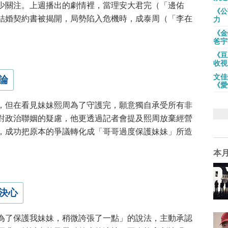
少關注。上週播出的劇情裡，當理安大君完（「邊佑
《公
的結婚契約書被揭開，局勢陷入危機時，成泰周（「李在
力
《金
爸宇
《豆
收視
文佳
論
《愛
，但在看見妹妹熙周為了守護完，願意獨自承受所有非
對政治聯姻的疑慮，他更透過記者會提及熙周放棄經營
，成功把原本的爭議轉化成「哥哥過度保護妹妹」所造
本
決心
為了保護我妹妹，稍微誇張了一點」的說法，主動承認