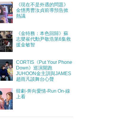
《現在不是外遇的問題》
金憓秀曹汝貞前導預告掀
熱議
《金特務：本色回歸》蘇
志燮崔代勳尹敬浩第6集救
援金敏智
CORTIS《Put Your Phone
Down》巡演開跑
JUHOON金主訓與JAMES
趙雨凡談舞台心聲
韓劇-奔向愛情-Run On-線
上看