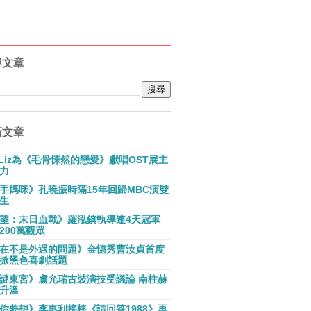
尋文章
新文章
E Liz為《毛骨悚然的戀愛》獻唱OST展主
力
手媽咪》孔曉振時隔15年回歸MBC演雙
生
望：末日血戰》羅泓鎮執導連4天冠軍
200萬觀眾
在不是外遇的問題》金憓秀曹汝貞首度
掀黑色喜劇話題
謎東宮》盧允瑞古裝演技受議論 南柱赫
升溫
你夢想》李惠利接棒《請回答1988》再