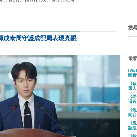
搜
在源成泰周守護成熙周表現亮眼
最
IV
唱實
《殺
重人
《希
逼近
《現
同台
《鬼
話題
《給