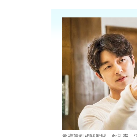
報導韓劇相關新聞、收視率、