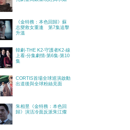
《金特務：本色回歸》蘇
志燮救女重逢 第7集追擊
升溫
韓劇-THE K2-守護者K2-線
上看-分集劇情-第6集-第10
集
CORTIS首場全球巡演啟動
出道後與全球粉絲見面
朱相昱《金特務：本色回
歸》演活冷面反派朱江燦