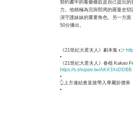
契約書中的毒藥條款是自己提出的
力。他積極為完與熙周的羅曼史辯
演守護妹妹的重要角色。另一方面
50分播出。
《21世紀大君夫人》劇本集 👉
htt
•
《21世紀大君夫人》春植 Kakao Fr
https://s.shopee.tw/AKX3XsDDBB
•
👆上方連結會直接帶入專屬折價券
•