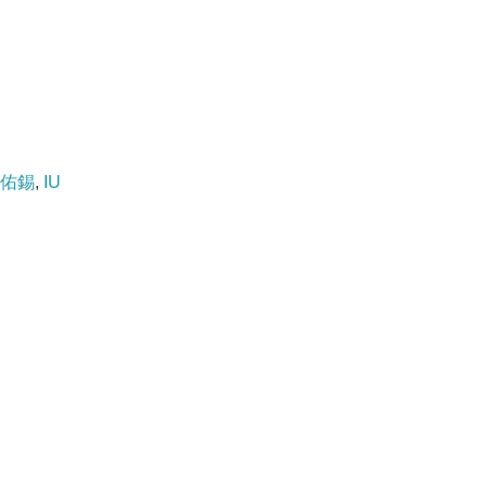
佑錫
,
IU