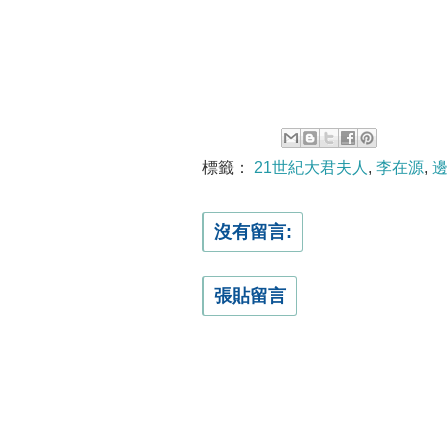
標籤：
21世紀大君夫人
,
李在源
,
邊
沒有留言:
張貼留言