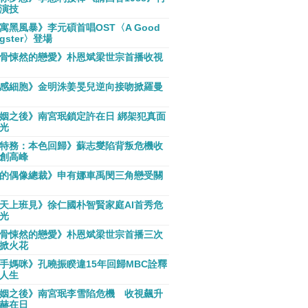
演技
寓黑風暴》李元碩首唱OST〈A Good
gster〉登場
骨悚然的戀愛》朴恩斌梁世宗首播收視
感細胞》金明洙姜旻兒逆向接吻掀羅曼
姻之後》南宮珉鎖定許在日 綁架犯真面
光
特務：本色回歸》蘇志燮陷背叛危機收
創高峰
的偶像總裁》申有娜車禹閔三角戀受關
天上班見》徐仁國朴智賢家庭AI首秀危
光
骨悚然的戀愛》朴恩斌梁世宗首播三次
掀火花
手媽咪》孔曉振睽違15年回歸MBC詮釋
人生
姻之後》南宮珉李雪陷危機 收視飆升
赫在日