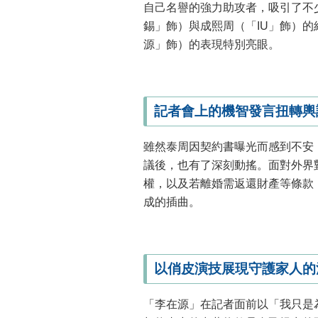
自己名譽的強力助攻者，吸引了不
錫」飾）與成熙周（「IU」飾）
源」飾）的表現特別亮眼。
記者會上的機智發言扭轉輿
雖然泰周因契約書曝光而感到不安
議後，也有了深刻動搖。面對外界
權，以及若離婚需返還財產等條款
成的插曲。
以俏皮演技展現守護家人的
「李在源」在記者面前以「我只是