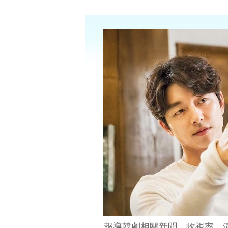
報導韓劇相關新聞、收視率、