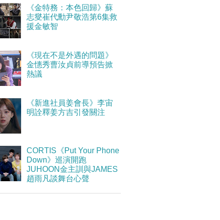
《金特務：本色回歸》蘇
志燮崔代勳尹敬浩第6集救
援金敏智
《現在不是外遇的問題》
金憓秀曹汝貞前導預告掀
熱議
《新進社員姜會長》李宙
明詮釋姜方吉引發關注
CORTIS《Put Your Phone
Down》巡演開跑
JUHOON金主訓與JAMES
趙雨凡談舞台心聲