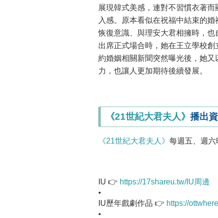
展現韓式美感，連對不習慣衣著而
入感。原本看似在祝福中結束的婚
恢復意識、與理安大君相擁時，也
出席正式場合時，她在王立學校創
約婚姻相關新聞突然曝光後，她又
力，也讓人更加期待後續發展。
《21世紀大君夫人》
播出資
《21世紀大君夫人》
每週五、週六
IU 👉
https://17shareu.tw/IU周邊
•
IU歷年戲劇作品 👉
https://ottwh
•