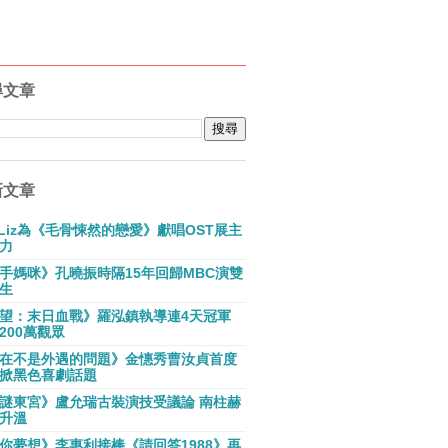
尋文章
新文章
E Liz為《毛骨悚然的戀愛》獻唱OST展主
力
手媽咪》孔曉振時隔15年回歸MBC演雙
生
望：末日血戰》羅泓鎮執導連4天冠軍
200萬觀眾
在不是外遇的問題》金憓秀曹汝貞首度
掀黑色喜劇話題
謎東宮》盧允瑞古裝演技受議論 南柱赫
升溫
你夢想》李惠利接棒《請回答1988》再