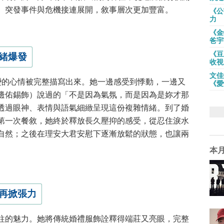
、突發事件與危機接連展開，敘事層次更加豐富。
《公
力
《金
爸宇
《豆
緒爆發
收視
文佳
變的心情被完整描寫出來。她一邊感受到悸動，一邊又
《愛
邊佑錫飾）說過的「不是因為氣氛，而是因為是妳才那
也透過眼神、表情與語氣細緻呈現這份複雜情緒。到了婚
第一次餐敘，她終於釋放長久壓抑的感受，從忍住淚水
自然；之後在理安大君安慰下逐漸放鬆的狀態，也讓兩
本
再掀張力
以往的魅力。她將傳統婚禮服飾詮釋得端莊又亮眼，完整