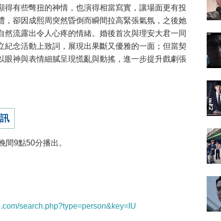
顯得有些彆扭的神情，也演得相當寫實，讓場面更有投
禮，卻因成熙周突然昏倒而瞬間拉高緊張氣氛，之後她
自然流露出令人心疼的情緒。婚後首次與理安大君一同
立紀念活動上致詞，展現出果斷又優雅的一面；但當契
以眼神與表情細膩呈現慌亂與動搖，進一步提升戲劇張
訊
晚間9點50分播出。
ere.com/search.php?type=person&key=IU