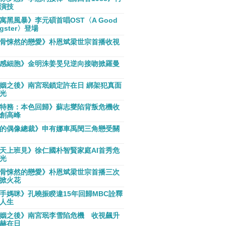
演技
寓黑風暴》李元碩首唱OST〈A Good
gster〉登場
骨悚然的戀愛》朴恩斌梁世宗首播收視
感細胞》金明洙姜旻兒逆向接吻掀羅曼
姻之後》南宮珉鎖定許在日 綁架犯真面
光
特務：本色回歸》蘇志燮陷背叛危機收
創高峰
的偶像總裁》申有娜車禹閔三角戀受關
天上班見》徐仁國朴智賢家庭AI首秀危
光
骨悚然的戀愛》朴恩斌梁世宗首播三次
掀火花
手媽咪》孔曉振睽違15年回歸MBC詮釋
人生
姻之後》南宮珉李雪陷危機 收視飆升
赫在日