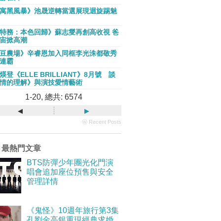
寓黑風暴》池晟逆轉當選展現迴旋踢魅
特務：本色回歸》蘇志燮再創高收視 爸
宙掀高潮
豆農場》辛睿恩加入同框李光洙都敬秀
連霸
煐登《ELLE BRILLIANT》8月號 談
情的理解》與演技愛情藝術
1-20, 總共: 6574
◂
▸
ⓦ Recent Posts
月最熱門文章
BTS防彈少年團光化門演
唱會追加座位預售與安全
管理詳情
《鬼怪》10週年旅行第3集
孔劉金高銀重現經典求婚