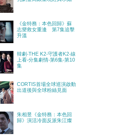
《金特務：本色回歸》蘇
志燮救女重逢 第7集追擊
升溫
韓劇-THE K2-守護者K2-線
上看-分集劇情-第6集-第10
集
CORTIS首場全球巡演啟動
出道後與全球粉絲見面
朱相昱《金特務：本色回
歸》演活冷面反派朱江燦