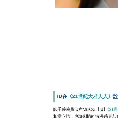
IU在
《21世紀大君夫人》
詮
歌手兼演員IU在MBC金土劇
《21
相當立體，也讓劇情的沉浸感更加