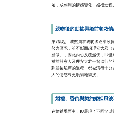
始，成熙周的情感變化、婚禮進程
親吻後的動搖與婚前餐敘情
第7集起，成熙周在親吻後逐漸改
努力否認，並不斷回想理安大君（
麼做」，因此內心反覆起伏，IU
禮前與家人及理安大君一起進行的
到最後離席的過程，都被演得十分
人的情感線更順暢地銜接。
婚禮、昏倒與契約婚姻風波
在婚禮場面中，IU展現了不同於