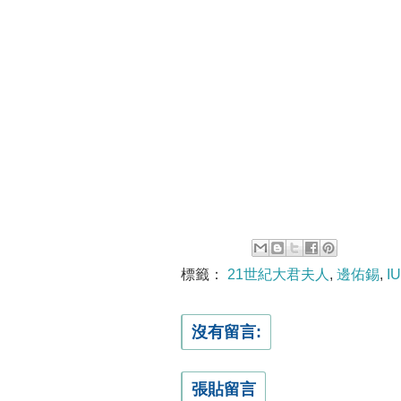
標籤：
21世紀大君夫人
,
邊佑錫
,
IU
沒有留言:
張貼留言