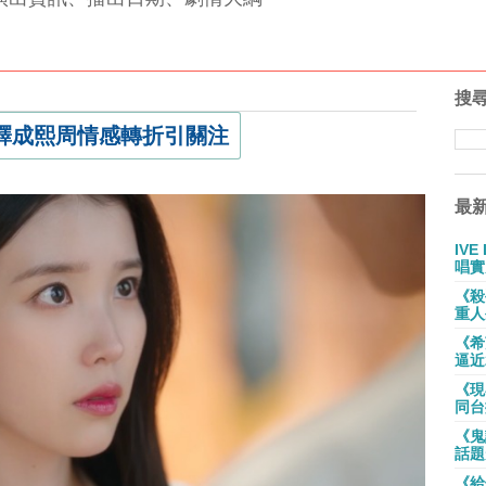
搜
詮釋成熙周情感轉折引關注
最
IV
唱實
《殺
重人
《希
逼近
《現
同台
《鬼
話題
《給