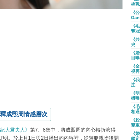
挑戰
《公
Gan
《毛
奪冠
《共
史
《婚
目曝
《金
視再
《我
注
《明
機曝
《毛
相遇
釋成熙周情感層次
《殺
雙重
世紀大君夫人》
第7、8集中，將成熙周的內心轉折演得
《婚
鮮明。於上月1日與2日播出的內容裡，從遊艇親吻後開
鎖定