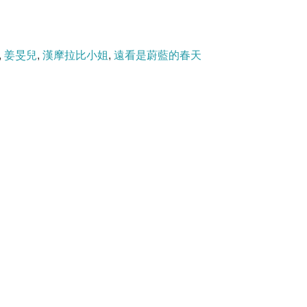
,
姜旻兒
,
漢摩拉比小姐
,
遠看是蔚藍的春天