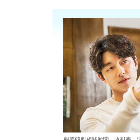
報導韓劇相關新聞、收視率、