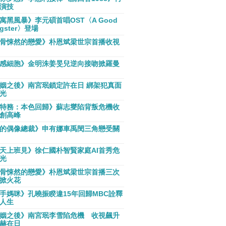
演技
寓黑風暴》李元碩首唱OST〈A Good
gster〉登場
骨悚然的戀愛》朴恩斌梁世宗首播收視
感細胞》金明洙姜旻兒逆向接吻掀羅曼
姻之後》南宮珉鎖定許在日 綁架犯真面
光
特務：本色回歸》蘇志燮陷背叛危機收
創高峰
的偶像總裁》申有娜車禹閔三角戀受關
天上班見》徐仁國朴智賢家庭AI首秀危
光
骨悚然的戀愛》朴恩斌梁世宗首播三次
掀火花
手媽咪》孔曉振睽違15年回歸MBC詮釋
人生
姻之後》南宮珉李雪陷危機 收視飆升
赫在日