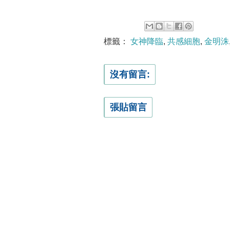
標籤：
女神降臨
,
共感細胞
,
金明洙
沒有留言:
張貼留言