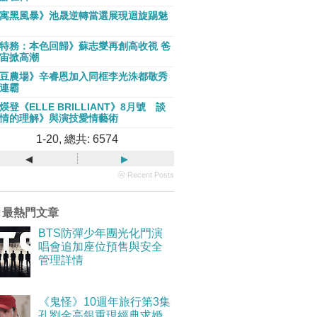
寓黑風暴》池晟逆轉當選展現迴旋踢魅
特務：本色回歸》蘇志燮再創高收視 爸
宙掀高潮
豆農場》辛睿恩加入同框李光洙都敬秀
連霸
煐登《ELLE BRILLIANT》8月號 談
情的理解》與演技愛情藝術
1-20, 總共: 6574
◂
▸
ⓦ Recent Posts
月最熱門文章
BTS防彈少年團光化門演
唱會追加座位預售與安全
管理詳情
《鬼怪》10週年旅行第3集
孔劉金高銀重現經典求婚