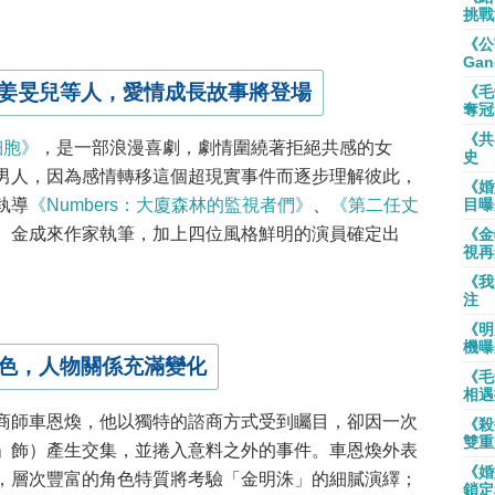
挑戰
《公
Gan
姜旻兒等人，愛情成長故事將登場
《毛
奪冠
《共
細胞》
，是一部浪漫喜劇，劇情圍繞著拒絕共感的女
史
男人，因為感情轉移這個超現實事件而逐步理解彼此，
《婚
執導
《Numbers：大廈森林的監視者們》
、
《第二任丈
目曝
、金成來作家執筆，加上四位風格鮮明的演員確定出
《金
視再
《我
注
《明
機曝
色，人物關係充滿變化
《毛
相遇
商師車恩煥，他以獨特的諮商方式受到矚目，卻因一次
《殺
雙重
」飾）產生交集，並捲入意料之外的事件。車恩煥外表
《婚
，層次豐富的角色特質將考驗「金明洙」的細膩演繹；
鎖定