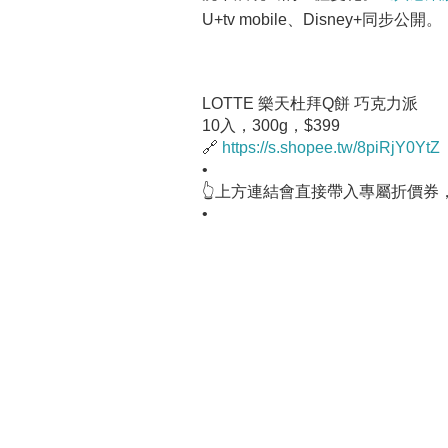
U+tv mobile、Disney+同步公開。
LOTTE 樂天杜拜Q餅 巧克力派
10入，300g，$399
🔗
https://s.shopee.tw/8piRjY0YtZ
•
👆上方連結會直接帶入專屬折價券
•