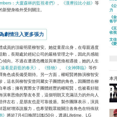
umbers：大廈森林的監視者們》
、
《漢摩拉比小姐》
等
《公
的新變身格外受到關注。
力
《金
爸宇
《豆
收視
為劇情注入更多張力
文佳
《愛
體成員的頂級明星柳智安。她從童星出身，在母親過度
活動，長期處於經紀公司的嚴格管理之中，因此共感能
心傾向。不過在遭遇危機並與車恩煥相遇後，她的人生
《遠看是蔚藍的春天》
、
《怪物》
、
《女神降臨》
等作
釋角色成長備受期待。另一方面，權昭賢將飾演柳智安
本
珍，這名與柳智安曾同屬女子團體的角色，因團體在柳
自卑感；擁有實際女子團體經歷的權昭賢，也被看好能
飾演車恩煥的摯友冬景，這個明朗又充滿活力的外向人
陪伴左右，是朋友也是可靠後盾。製作團隊表示，演員
鮮題材增添說服力，也希望觀眾能關注各角色在特殊狀
胞》
將於7月4日晚間10點50分，透過Lifetime、LG