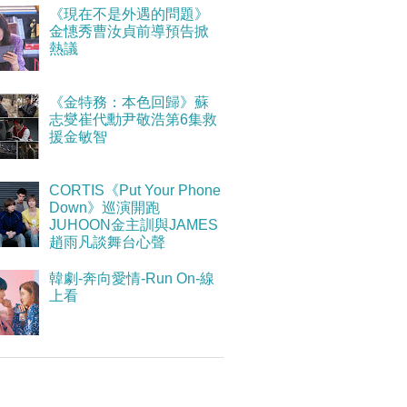
《現在不是外遇的問題》
金憓秀曹汝貞前導預告掀
熱議
《金特務：本色回歸》蘇
志燮崔代勳尹敬浩第6集救
援金敏智
CORTIS《Put Your Phone
Down》巡演開跑
JUHOON金主訓與JAMES
趙雨凡談舞台心聲
韓劇-奔向愛情-Run On-線
上看