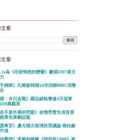
尋文章
新文章
E Liz為《毛骨悚然的戀愛》獻唱OST展主
力
手媽咪》孔曉振時隔15年回歸MBC演雙
生
望：末日血戰》羅泓鎮執導連4天冠軍
200萬觀眾
在不是外遇的問題》金憓秀曹汝貞首度
掀黑色喜劇話題
謎東宮》盧允瑞古裝演技受議論 南柱赫
升溫
你夢想》李惠利接棒《請回答1988》再