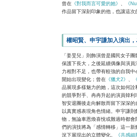
曾在
《對我而言可愛的她》
、
《N
作品留下深刻印象的他，也讓這次
權昭賢、申宇謙加入演出，
「姜旻兒」則飾演曾是國民女子團
保護下長大，之後延續偶像與演員
力相對不足，也帶有較強的自我中
開始出現變化；曾在
《獵犬2》
、
品展現多樣魅力的她，這次如何詮
的競爭對手、冉冉升起的演員韓利
智安退團後走向解散而留下深深的
以真實感表現角色情緒。申宇謙則
物，無論車恩煥喜悅或難過時都會
們的演技將為「感情轉移」這一新
況下展現出的立體變化。
《共感細