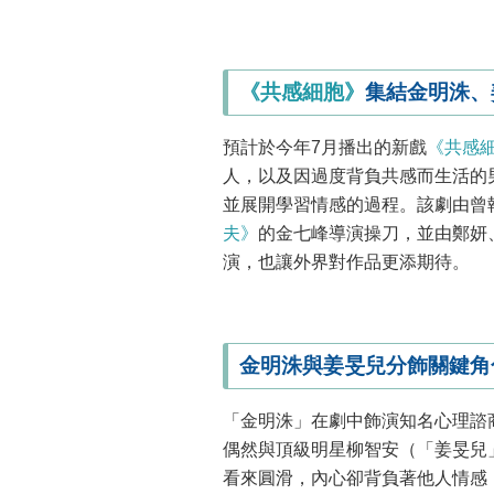
《共感細胞》
集結金明洙、
預計於今年7月播出的新戲
《共感
人，以及因過度背負共感而生活的
並展開學習情感的過程。該劇由曾
夫》
的金七峰導演操刀，並由鄭妍
演，也讓外界對作品更添期待。
金明洙與姜旻兒分飾關鍵角
「金明洙」在劇中飾演知名心理諮
偶然與頂級明星柳智安（「姜旻兒
看來圓滑，內心卻背負著他人情感