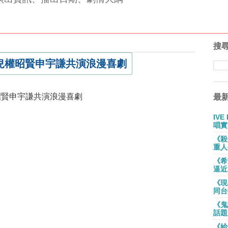
搜
兒權昭賢申宇謙共演浪漫喜劇
最
IV
唱實
《殺
重人
《希
逼近
《現
同台
《鬼
話題
《給