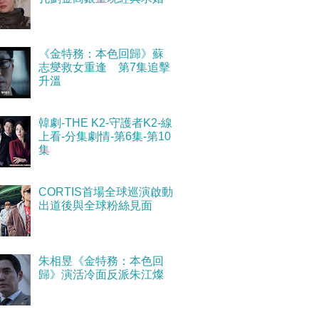
《金特務：本色回歸》蘇
志燮救女重逢 第7集追擊
升溫
韓劇-THE K2-守護者K2-線
上看-分集劇情-第6集-第10
集
CORTIS首場全球巡演啟動
出道後與全球粉絲見面
朱相昱《金特務：本色回
歸》演活冷面反派朱江燦