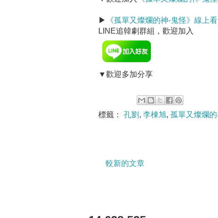
▶
《孤單又燦爛的神-鬼怪》線上看
LINE追韓劇群組，歡迎加入
▼歡迎多加分享
標籤：
孔劉
,
李棟旭
,
孤單又燦爛的
較新的文章