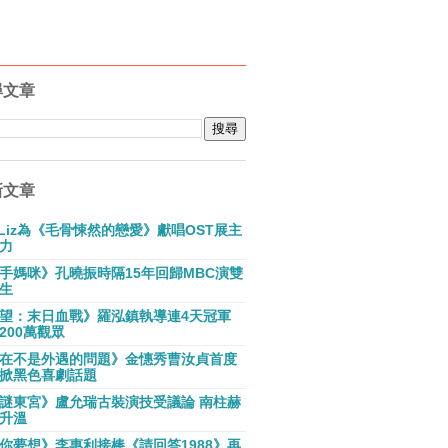
尋文章
新文章
E Liz為《毛骨悚然的戀愛》獻唱OST展主
力
手媽咪》孔曉振時隔15年回歸MBC演雙
生
望：末日血戰》羅泓鎮執導連4天冠軍
200萬觀眾
在不是外遇的問題》金憓秀曹汝貞首度
掀黑色喜劇話題
謎東宮》盧允瑞古裝演技受議論 南柱赫
升溫
你夢想》李惠利接棒《請回答1988》再