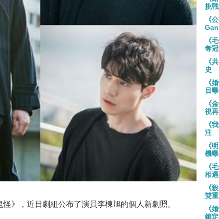
挑戰
《公
Gan
《毛
奪冠
《共
史
《婚
目曝
《金
視再
《我
注
《明
機曝
《毛
相遇
《殺
雙重
-鬼怪》，近日劇組公布了演員李棟旭的個人新劇照。
《婚
鎖定