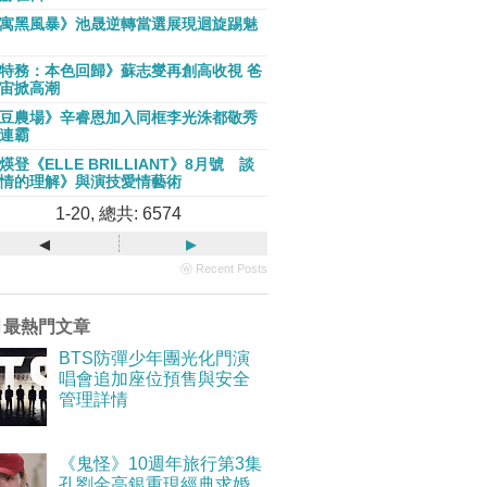
寓黑風暴》池晟逆轉當選展現迴旋踢魅
特務：本色回歸》蘇志燮再創高收視 爸
宙掀高潮
豆農場》辛睿恩加入同框李光洙都敬秀
連霸
煐登《ELLE BRILLIANT》8月號 談
情的理解》與演技愛情藝術
1-20, 總共: 6574
◂
▸
ⓦ Recent Posts
月最熱門文章
BTS防彈少年團光化門演
唱會追加座位預售與安全
管理詳情
《鬼怪》10週年旅行第3集
孔劉金高銀重現經典求婚