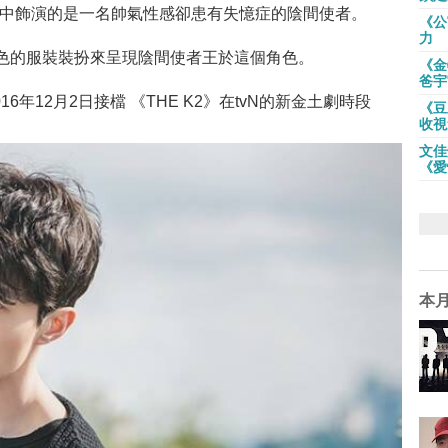
》中飾演的是一名帥氣性感卻患有失憶症的陰間使者。
《公
力
色的服裝裝扮來呈現陰間使者王於這個角色。
《金
爸宇
6年12月2日接檔 《THE K2》在tvN的新金土劇時段
《豆
收視
文佳
《愛
本