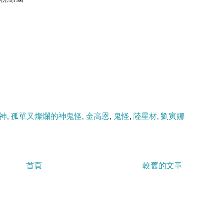
神
,
孤單又燦爛的神鬼怪
,
金高恩
,
鬼怪
,
陸星材
,
劉寅娜
首頁
較舊的文章