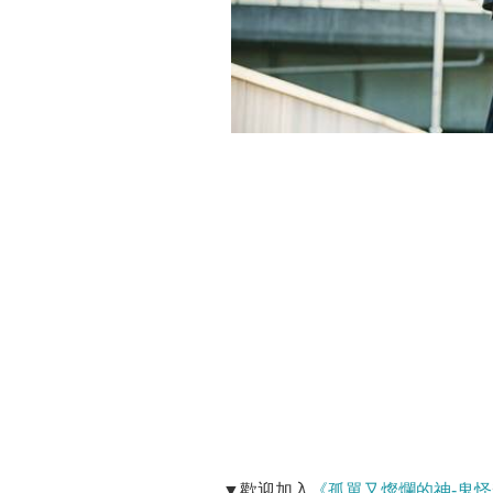
▼歡迎加入
《孤單又燦爛的神-鬼怪