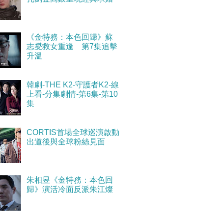
《金特務：本色回歸》蘇
志燮救女重逢 第7集追擊
升溫
韓劇-THE K2-守護者K2-線
上看-分集劇情-第6集-第10
集
CORTIS首場全球巡演啟動
出道後與全球粉絲見面
朱相昱《金特務：本色回
歸》演活冷面反派朱江燦