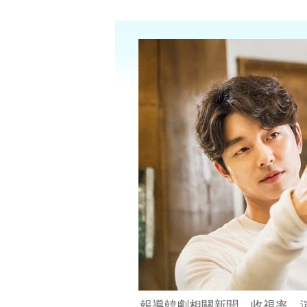
報導韓劇相關新聞、收視率、