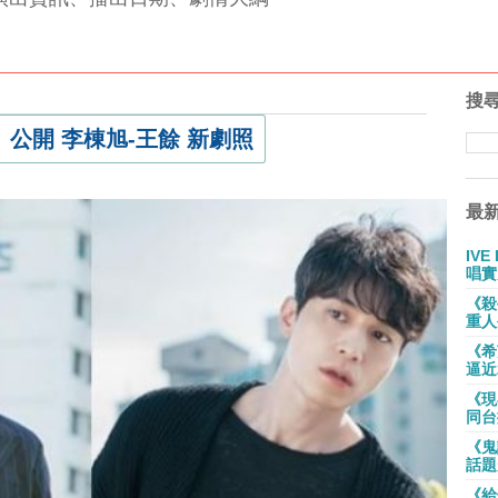
搜
公開 李棟旭-王餘 新劇照
最
IV
唱實
《殺
重人
《希
逼近
《現
同台
《鬼
話題
《給