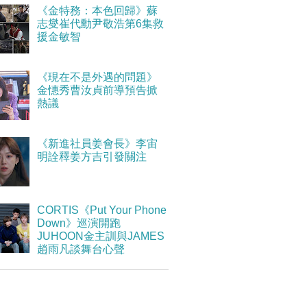
《金特務：本色回歸》蘇
志燮崔代勳尹敬浩第6集救
援金敏智
《現在不是外遇的問題》
金憓秀曹汝貞前導預告掀
熱議
《新進社員姜會長》李宙
明詮釋姜方吉引發關注
CORTIS《Put Your Phone
Down》巡演開跑
JUHOON金主訓與JAMES
趙雨凡談舞台心聲