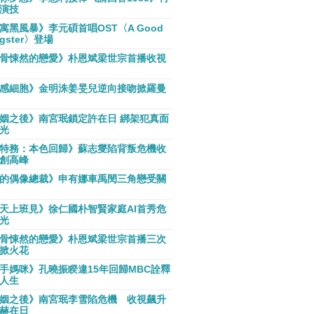
演技
寓黑風暴》李元碩首唱OST〈A Good
gster〉登場
骨悚然的戀愛》朴恩斌梁世宗首播收視
感細胞》金明洙姜旻兒逆向接吻掀羅曼
姻之後》南宮珉鎖定許在日 綁架犯真面
光
特務：本色回歸》蘇志燮陷背叛危機收
創高峰
的偶像總裁》申有娜車禹閔三角戀受關
天上班見》徐仁國朴智賢家庭AI首秀危
光
骨悚然的戀愛》朴恩斌梁世宗首播三次
掀火花
手媽咪》孔曉振睽違15年回歸MBC詮釋
人生
姻之後》南宮珉李雪陷危機 收視飆升
赫在日