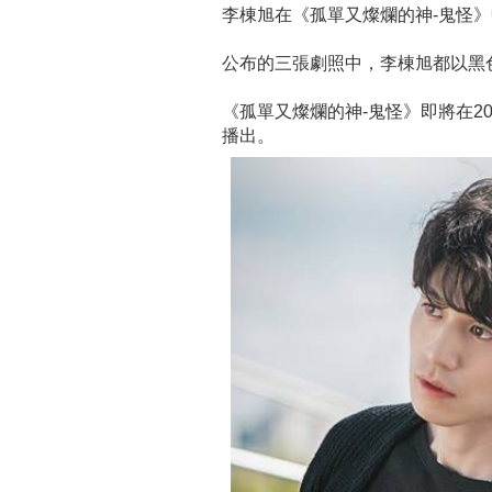
李棟旭在《孤單又燦爛的神-鬼怪
公布的三張劇照中，李棟旭都以黑
《孤單又燦爛的神-鬼怪》即將在201
播出。