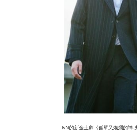
tvN的新金土劇《孤單又燦爛的神