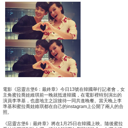
電影《惡靈古堡6：最終章》今日13號在韓國舉行記者會，女
主角蜜拉喬娃維琪前一晚就抵達韓國，在電影裡特別演出的
演員李準基，也盡地主之誼接待一同共進晚餐。當天晚上李
準基和蜜拉喬娃維琪都在自己的instagram上公開了兩人的合
照。
《惡靈古堡6：最終章》將在1月25日在韓國上映。隨後蜜拉