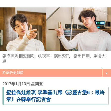
報導韓劇相關新聞、收視率、演出資訊、播出日期、劇情大
綱
▼
2017年1月13日 星期五
蜜拉喬娃維琪 李準基出席《惡靈古堡6：最終
章》在韓舉行記者會