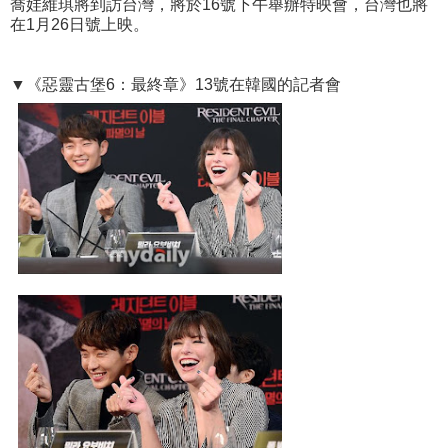
喬娃維琪將到訪台灣，將於16號下午舉辦特映會，台灣也將
在1月26日號上映。
▼《惡靈古堡6：最終章》13號在韓國的記者會