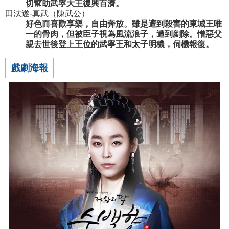
切幫助武寧大王復興百濟。
田汰遂-真武（陳武公）
好色而喜歡享樂，自由奔放。雖是遭到殺害的東城王唯
一的骨肉，但被臣子視為風流浪子，遭到剷除。憎惡父
親去世後登上王位的武寧王和太子明穠，伺機報復。
戲劇海報