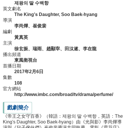
제왕의 딸 수백향
英文劇名
The King's Daughter, Soo Baek-hyang
導演
李尚燁、崔俊裴
編劇
黃真英
主演
徐玄振、瑞雨、趙顯宰、田汰遂、李在龍
播出頻道
東風衛視台
首播日期
2017年2月6日
集數
108
官方網站
http://www.imbc.com/broad/tv/drama/perfume/
戲劇簡介
《帝王之女守百香》（韓語：제왕의 딸 수백향，英語：The
King's Daughter, Soo Baek-hyang）由《光與影》李尚燁導
演與《兒子傢伙們》崔俊裴導演共同執導，電影《霜花店》