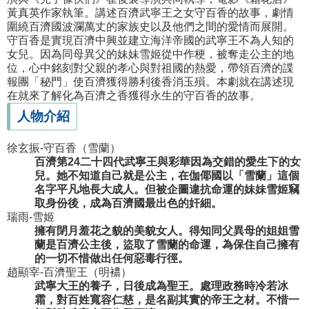
黃真英作家執筆。講述百濟武寧王之女守百香的故事，劇情
圍繞百濟國波瀾萬丈的家族史以及他們之間的愛情而展開。
守百香是實現百濟中興並建立海洋帝國的武寧王不為人知的
女兒。因為同母異父的妹妹雪姬從中作梗，被奪走公主的地
位，心中銘刻對父親的孝心與對祖國的熱愛，帶領百濟的諜
報團「秘門」使百濟獲得勝利後香消玉殞。本劇就在講述現
在就來了解化為百濟之香獲得永生的守百香的故事。
人物介紹
徐玄振-守百香（雪蘭）
百濟第24二十四代武寧王與彩華因為交錯的愛生下的女
兒。她不知道自己就是公主，在伽倻國以「雪蘭」這個
名字平凡地長大成人。但被企圖違抗命運的妹妹雪姬竊
取身​​份後，成為百濟國最出色的奸細。
瑞雨-雪姬
擁有閉月羞花之貌的美貌女人。得知同父異母的姐姐雪
蘭是百濟公主後，盜取了雪蘭的命運，為保住自己擁有
的一切不惜做出任何惡毒行徑。
趙顯宰-百濟聖王（明襛）
武寧大王的養子，日後成為聖王。處理政務時冷若冰
霜，對百姓寬容仁慈，是名副其實的帝王之材。不惜一