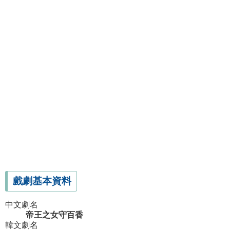
戲劇基本資料
中文劇名
帝王之女守百香
韓文劇名