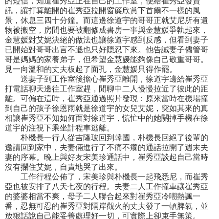
的短信，知道崔秀亞正在自己的工作室，便給崔秀亞發資
訊，讓打算離開的崔秀亞拉開窗簾欣賞下首爾不一樣的風
景，休息三四十分鐘。而這邊徐道宇的哥哥正就艾尼所有遺
物被搬空，房間也要被翻修成書房一事與金慧媛爭執起來，
金慧媛對艾妮決絕的做法也讓徐道宇感到反感，但看到妻子
已開始對哥哥出言不遜也只好隱忍下來。他告誡妻子儘管哥
哥是媽媽的家養弟子，但希望金慧媛能夠像自己敬重哥哥。
見一向溫和的丈夫板起了面孔，金慧媛只得作罷。
送妻子到工作室後擔心崔秀亞離開，徐道宇邊給崔秀亞
打電話聊天邊往工作室趕，閒聊中二人慢慢拉近了彼此的距
離。可偏在這時，崔秀亞通過照片發現：原來當時在機場撞
到自己的孩子徐恩雨就是徐道宇的女兒艾妮，突如其來的真
相讓崔秀亞不知如何面對徐道宇，慌忙中的她關掉手機在徐
道宇的注視下乘坐計程車逃離。
朴機長一行人從吉隆玻回到韓國，朴機長回絕了後輩的
邀請回到家中，夫妻倆進行了不痛不癢的通話拉開了週末夫
妻的序幕。晚上與好友宋美珍通話中，崔秀亞談起自己當時
沒有攔住艾妮，自責地哭了出來。
工作行程公佈了，宋美珍與朴機長一起飛悉尼，而崔秀
亞也被安排了八天七夜的行程。夫妻二人工作撞車讓崔秀亞
的婆婆相當不爽，母子二人聯合起來對崔秀亞冷嘲熱諷一
番，忍無可忍的崔秀亞對隔岸觀火的丈夫發了一頓脾氣，並
放狠話說自己能妥善處理好一切，可實際上卻束手無策。