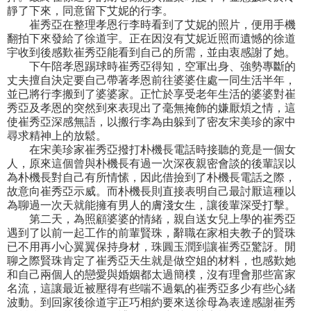
靜了下來，同意留下艾妮的行李。
崔秀亞在整理孝恩行李時看到了艾妮的照片，便用手機
翻拍下來發給了徐道宇。正在因沒有艾妮近照而遺憾的徐道
宇收到後感歎崔秀亞能看到自己的所需，並由衷感謝了她。
下午陪孝恩踢球時崔秀亞得知，空軍出身、強勢專斷的
丈夫擅自決定要自己帶著孝恩前往婆婆住處一同生活半年，
並已將行李搬到了婆婆家。正忙於享受老年生活的婆婆對崔
秀亞及孝恩的突然到來表現出了毫無掩飾的嫌厭煩之情，這
使崔秀亞深感無語，以搬行李為由躲到了密友宋美珍的家中
尋求精神上的放鬆。
在宋美珍家崔秀亞撥打朴機長電話時接聽的竟是一個女
人，原來這個曾與朴機長有過一次深夜親密會談的後輩誤以
為朴機長對自己有所情愫，因此借撿到了朴機長電話之際，
故意向崔秀亞示威。而朴機長則直接表明自己最討厭這種以
為聊過一次天就能擁有男人的膚淺女生，讓後輩深受打擊。
第二天，為照顧婆婆的情緒，親自送女兒上學的崔秀亞
遇到了以前一起工作的前輩賢珠，辭職在家相夫教子的賢珠
已不用再小心翼翼保持身材，珠圓玉潤到讓崔秀亞驚訝。閒
聊之際賢珠肯定了崔秀亞天生就是做空姐的材料，也感歎她
和自己兩個人的戀愛與婚姻都太過簡樸，沒有理會那些富家
名流，這讓最近被壓得有些喘不過氣的崔秀亞多少有些心緒
波動。到回家後徐道宇正巧相約要來送徐母為表達感謝崔秀