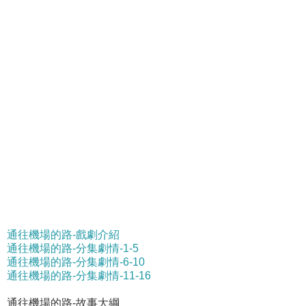
通往機場的路-戲劇介紹
通往機場的路-分集劇情-1-5
通往機場的路-分集劇情-6-10
通往機場的路-分集劇情-11-16
通往機場的路-故事大綱