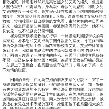
相敬如賓。徐道雨雖然只是高恩熙女兒艾妮的繼父，但是兩
人關係親密，相處融洽。身為親生母親的高恩熙，卻對女兒
艾妮的態度十分冷淡。高艾妮已經在馬來西亞的國際學校讀
書N年，常常電話與徐道雨聊天互動，徐道雨知道女兒很想念
故鄉，常拍韓國的日出視頻給女兒看，由於奶奶的生日即將
到來，徐道雨邀請艾妮回國，卻遭到高恩熙的反對，她不想
見女兒，也不想讓女兒回韓國。
崔秀亞幫樸孝恩收拾好行李，一路護送到國際學校的寄
宿家庭。朴孝恩和艾妮成為了關係親密的室友。徐道雨到馬
來西亞參加研究所工作，順路來學校看艾妮。艾妮帶徐道雨
來到江邊，和徐道雨說這裡的夕陽和韓國漢江的夕陽很相
似。兩個人度過了一段愉快的時光。崔秀亞叮囑樸孝恩好好
學習，自己依依不捨地回了韓國。徐道雨因故在飛機起飛前
一刻趕上了登機台，崔秀亞當值守在門口，兩人有了第一次
不知情的碰面。
回國的崔秀亞在同為空姐的朋友美珍的勸說下，穿了一
身靚麗的緊身服參加派對。但由於過度思念女兒，加上覺得
有夫之婦參加派對不合時宜，秀亞決定提前離開。沒想到這
個派對是徐道雨的建築工作室組織的，在美珍的牽線下，徐
道雨給崔秀亞打電話問候。兩人對女兒同樣的思念之情，以
及擔心女兒在外求學過於孤獨，徐道雨給了崔秀亞很大的安
慰。陰差陽錯兩個人還是未能碰面。