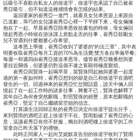
以吸引不喜歡自私女人的徐道宇，徐道宇也承認了自己被崔
秀亞吸引，但不知道這種感情會有怎樣的結果。
返回婆家的崔秀亞一進門，就看見女兒孝恩迎上來跟自
己道歉，乖巧的女兒讓崔秀亞心裡一下平靜下來，母女倆擁
抱在了一起。早晨崔秀亞陪孝恩收拾書包的時候，母女倆回
憶起秀恩小時候在游泳課上差點走丟的往事，崔秀亞鼓勵女
兒不管遇到什麼都要心存希望。
送孝恩上學後，崔秀亞收到了婆婆的“約法三章”，其中表
明要收取崔秀亞每月工資的70%為生活費;雙方各自準備早餐;
每週一和週四由崔秀亞接送孝恩等。儘管崔秀亞幾番想與婆
婆拉近關係，但婆婆仍對這個不速之客顯得極度厭煩。
崔秀亞與賢珠一起喝早茶，當賢珠問起她與婆婆一起度
過的第一夜如何時，崔秀亞想到的卻是自己和徐道宇在酒吧
發生的一切。回過神來的崔秀亞忙岔開話題，談天中倆人回
憶起了在一起工作時的諸多往事，興奮不已，賢珠也解釋了
當年自己為何會突然辭職，對照賢珠的經歷，原本想辭職的
崔秀亞，堅定了自己繼續當空姐的信念。
打算讓生活回歸正軌的崔秀亞決定向徐道宇提出分手，
來到賢雨的酒吧正趕上徐道宇不在。賢雨點破了崔秀亞的心
意，這讓崔秀亞有些不舒服，獨自到酒吧樓上徐道宇的工作
室拿自己昨天落下的禮物。
此時正同家人一起向艾妮默哀告別的徐道宇收到了賢雨