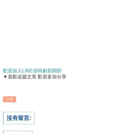
歡迎加入LINE@韓劇新聞群
▼喜歡這篇文章 歡迎多加分享
分享
沒有留言: