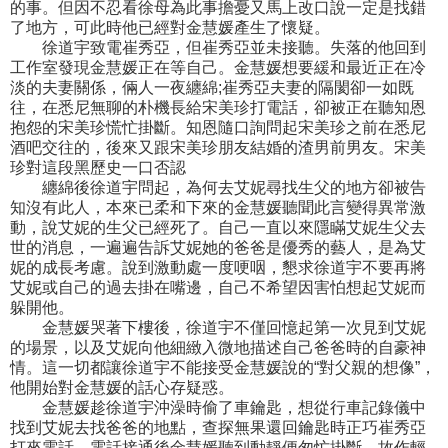
的事。但因不忍看徐母為此事擔憂又馬上改口說一定是找錯
了地方，可此時他已經對金慧媛產生了懷疑。
徐道宇致電崔秀亞，但崔秀亞並未接聽。失落的他回到
工作室發現金慧媛正在等自己。金慧媛想要緩和最近正在冷
淡的夫妻關係，倆人一夜纏綿;崔秀亞夫妻的隔閡卻一如既
往，在悉尼無聊的朴機長給宋美珍打電話，卻被正在聽知恩
抱怨的宋美珍慌忙掛斷。知恩隨口詢問起宋美珍之前在悉尼
酒吧交往的，後來又跟宋美珍朋友結婚的渣男前男友。宋美
珍對這段黑歷史一口否認
纏綿後徐道宇問起，為何去艾妮尋找生父的地方卻被告
知沒有此人，本來已柔和下來的金慧媛聽聞此言變得異常激
動，說艾妮的生父已經死了。自己一直以來隱瞞艾妮生父去
世的消息，一遍遍告訴艾妮她的爸爸是優秀的藝人，是為艾
妮的成長考慮。說到激動處一度哽咽，懇求徐道宇不要再將
艾妮或自己的過去掛在嘴邊，自己不希望因害怕想起艾妮而
躲開他。
金慧媛哭著下樓後，徐道宇不僅回憶起第一次見到艾妮
的場景，以及艾妮向他細緻入微地描述自己爸爸時的自豪神
情。這一切都讓徐道宇不能接受金慧媛說的“對父親的想像”，
他開始對金慧媛的話心存疑惑。
金慧媛趁徐道宇沖澡時偷了車鑰匙，想從行車記錄儀中
找到艾妮去找爸爸的地點，查探無果還回鑰匙時正巧崔秀亞
打來電話。電話接通後金慧媛聽到動靜便匆忙掛斷，故作輕