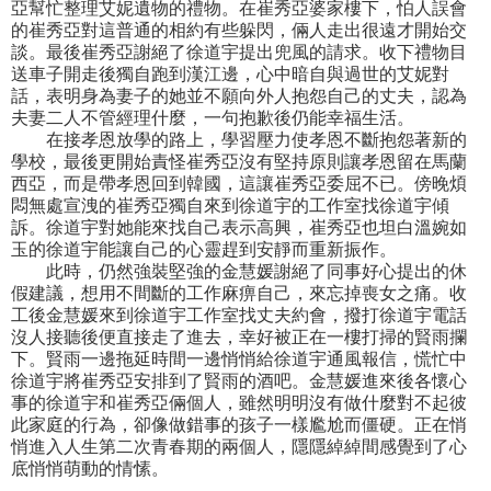
亞幫忙整理艾妮遺物的禮物。在崔秀亞婆家樓下，怕人誤會
的崔秀亞對這普通的相約有些躲閃，倆人走出很遠才開始交
談。最後崔秀亞謝絕了徐道宇提出兜風的請求。收下禮物目
送車子開走後獨自跑到漢江邊，心中暗自與過世的艾妮對
話，表明身為妻子的她並不願向外人抱怨自己的丈夫，認為
夫妻二人不管經理什麼，一句抱歉後仍能幸福生活。
在接孝恩放學的路上，學習壓力使孝恩不斷抱怨著新的
學校，最後更開始責怪崔秀亞沒有堅持原則讓孝恩留在馬蘭
西亞，而是帶孝恩回到韓國，這讓崔秀亞委屈不已。傍晚煩
悶無處宣洩的崔秀亞獨自來到徐道宇的工作室找徐道宇傾
訴。徐道宇對她能來找自己表示高興，崔秀亞也坦白溫婉如
玉的徐道宇能讓自己的心靈趕到安靜而重新振作。
此時，仍然強裝堅強的金慧媛謝絕了同事好心提出的休
假建議，想用不間斷的工作麻痹自己，來忘掉喪女之痛。收
工後金慧媛來到徐道宇工作室找丈夫約會，撥打徐道宇電話
沒人接聽後便直接走了進去，幸好被正在一樓打掃的賢雨攔
下。賢雨一邊拖延時間一邊悄悄給徐道宇通風報信，慌忙中
徐道宇將崔秀亞安排到了賢雨的酒吧。金慧媛進來後各懷心
事的徐道宇和崔秀亞倆個人，雖然明明沒有做什麼對不起彼
此家庭的行為，卻像做錯事的孩子一樣尷尬而僵硬。正在悄
悄進入人生第二次青春期的兩個人，隱隱綽綽間感覺到了心
底悄悄萌動的情愫。