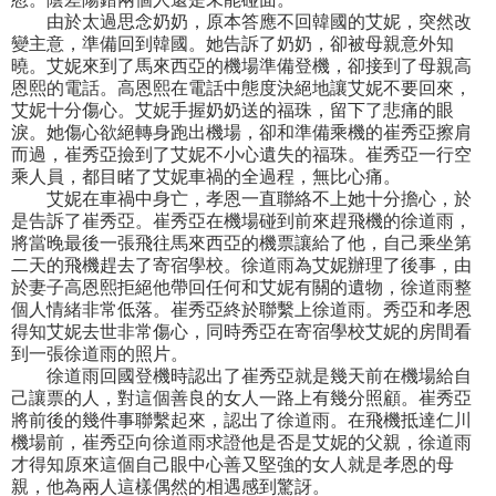
由於太過思念奶奶，原本答應不回韓國的艾妮，突然改
變主意，準備回到韓國。她告訴了奶奶，卻被母親意外知
曉。艾妮來到了馬來西亞的機場準備登機，卻接到了母親高
恩熙的電話。高恩熙在電話中態度決絕地讓艾妮不要回來，
艾妮十分傷心。艾妮手握奶奶送的福珠，留下了悲痛的眼
淚。她傷心欲絕轉身跑出機場，卻和準備乘機的崔秀亞擦肩
而過，崔秀亞撿到了艾妮不小心遺失的福珠。崔秀亞一行空
乘人員，都目睹了艾妮車禍的全過程，無比心痛。
艾妮在車禍中身亡，孝恩一直聯絡不上她十分擔心，於
是告訴了崔秀亞。崔秀亞在機場碰到前來趕飛機的徐道雨，
將當晚最後一張飛往馬來西亞的機票讓給了他，自己乘坐第
二天的飛機趕去了寄宿學校。徐道雨為艾妮辦理了後事，由
於妻子高恩熙拒絕他帶回任何和艾妮有關的遺物，徐道雨整
個人情緒非常低落。崔秀亞終於聯繫上徐道雨。秀亞和孝恩
得知艾妮去世非常傷心，同時秀亞在寄宿學校艾妮的房間看
到一張徐道雨的照片。
徐道雨回國登機時認出了崔秀亞就是幾天前在機場給自
己讓票的人，對這個善良的女人一路上有幾分照顧。崔秀亞
將前後的幾件事聯繫起來，認出了徐道雨。在飛機抵達仁川
機場前，崔秀亞向徐道雨求證他是否是艾妮的父親，徐道雨
才得知原來這個自己眼中心善又堅強的女人就是孝恩的母
親，他為兩人這樣偶然的相遇感到驚訝。