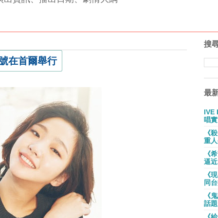
搜
1號在首爾舉行
最
IV
唱實
《殺
重人
《希
逼近
《現
同台
《鬼
話題
《給