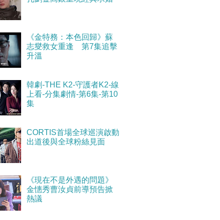
《金特務：本色回歸》蘇
志燮救女重逢 第7集追擊
升溫
韓劇-THE K2-守護者K2-線
上看-分集劇情-第6集-第10
集
CORTIS首場全球巡演啟動
出道後與全球粉絲見面
《現在不是外遇的問題》
金憓秀曹汝貞前導預告掀
熱議