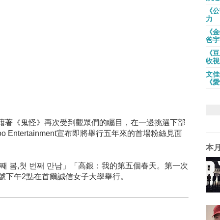
《公
力
《金
爸宇
《豆
收視
文佳
《愛
藉著《鬼怪》再次受到觀眾們的矚目，在一邊挑選下部
 Entertainment宣布即將舉行五年來的首場粉絲見面
本
번째 봄,첫 번째 만남」「高銀：我的第五個春天。第一次
號下午2點在首爾誠信女子大學舉行。