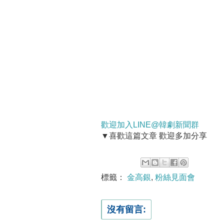
歡迎加入LINE@韓劇新聞群
▼喜歡這篇文章 歡迎多加分享
標籤：
金高銀
,
粉絲見面會
沒有留言: