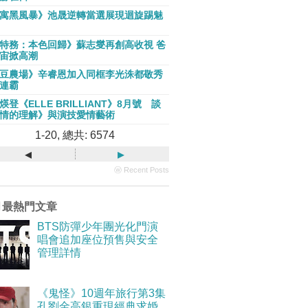
寓黑風暴》池晟逆轉當選展現迴旋踢魅
特務：本色回歸》蘇志燮再創高收視 爸
宙掀高潮
豆農場》辛睿恩加入同框李光洙都敬秀
連霸
煐登《ELLE BRILLIANT》8月號 談
情的理解》與演技愛情藝術
1-20, 總共: 6574
◂
▸
ⓦ Recent Posts
月最熱門文章
BTS防彈少年團光化門演
唱會追加座位預售與安全
管理詳情
《鬼怪》10週年旅行第3集
孔劉金高銀重現經典求婚