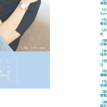
挑戰
《公
Gan
《毛
奪冠
《共
史
《婚
目曝
《金
視再
《我
注
《明
機曝
《毛
相遇
《殺
雙重
《婚
鎖定