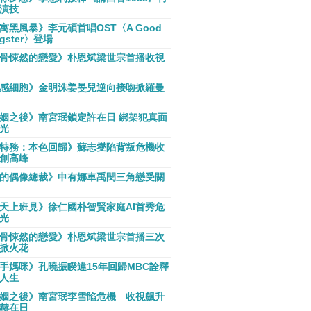
演技
寓黑風暴》李元碩首唱OST〈A Good
gster〉登場
骨悚然的戀愛》朴恩斌梁世宗首播收視
感細胞》金明洙姜旻兒逆向接吻掀羅曼
姻之後》南宮珉鎖定許在日 綁架犯真面
光
特務：本色回歸》蘇志燮陷背叛危機收
創高峰
的偶像總裁》申有娜車禹閔三角戀受關
天上班見》徐仁國朴智賢家庭AI首秀危
光
骨悚然的戀愛》朴恩斌梁世宗首播三次
掀火花
手媽咪》孔曉振睽違15年回歸MBC詮釋
人生
姻之後》南宮珉李雪陷危機 收視飆升
赫在日