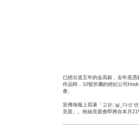
已經出道五年的金高銀，去年底憑
作品時，10號所屬的經紀公司Hodoo
會。
宣傳海報上寫著「고은; 날_다섯 
見面」。粉絲見面會即將在本月21