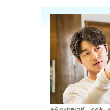
報導韓劇相關新聞、收視率、