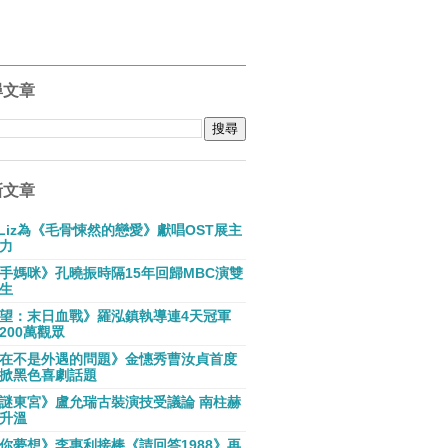
尋文章
新文章
E Liz為《毛骨悚然的戀愛》獻唱OST展主
力
手媽咪》孔曉振時隔15年回歸MBC演雙
生
望：末日血戰》羅泓鎮執導連4天冠軍
200萬觀眾
在不是外遇的問題》金憓秀曹汝貞首度
掀黑色喜劇話題
謎東宮》盧允瑞古裝演技受議論 南柱赫
升溫
你夢想》李惠利接棒《請回答1988》再