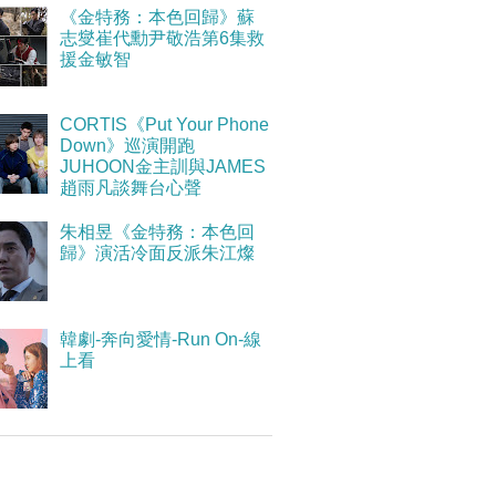
《金特務：本色回歸》蘇
志燮崔代勳尹敬浩第6集救
援金敏智
CORTIS《Put Your Phone
Down》巡演開跑
JUHOON金主訓與JAMES
趙雨凡談舞台心聲
朱相昱《金特務：本色回
歸》演活冷面反派朱江燦
韓劇-奔向愛情-Run On-線
上看