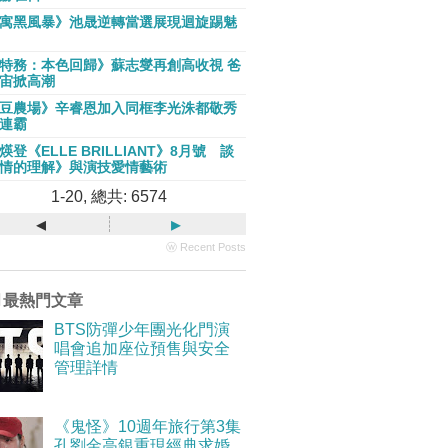
寓黑風暴》池晟逆轉當選展現迴旋踢魅
特務：本色回歸》蘇志燮再創高收視 爸
宙掀高潮
豆農場》辛睿恩加入同框李光洙都敬秀
連霸
煐登《ELLE BRILLIANT》8月號 談
情的理解》與演技愛情藝術
1-20, 總共: 6574
◂
▸
ⓦ Recent Posts
月最熱門文章
BTS防彈少年團光化門演
唱會追加座位預售與安全
管理詳情
《鬼怪》10週年旅行第3集
孔劉金高銀重現經典求婚