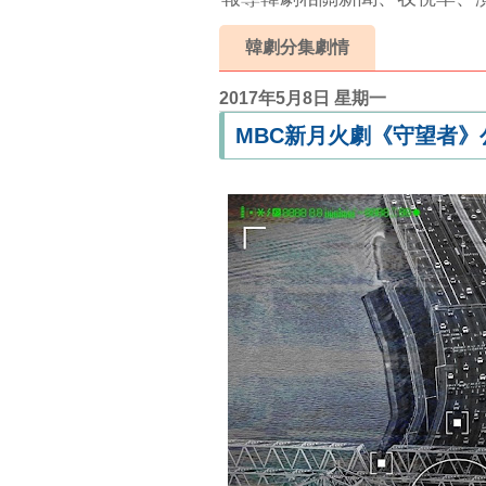
韓劇分集劇情
2017年5月8日 星期一
MBC新月火劇《守望者