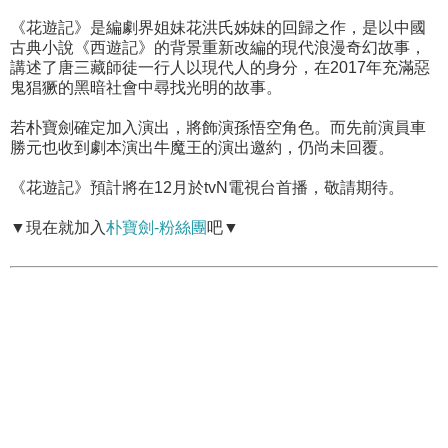
《花遊記》是編劇界姐妹花洪氏姊妹的回歸之作，是以中國
古典小說《西遊記》的背景重新改編的現代浪漫奇幻故事，
講述了唐三藏師徒一行人以現代人的身分，在2017年充滿惡
鬼猖獗的黑暗社會中尋找光明的故事。
若朴寶劍確定加入演出，將飾演孫悟空角色。而先前演員車
勝元也收到劇本演出牛魔王的演出邀約，仍尚未回覆。
《花遊記》預計將在12月於tvN電視台首播，敬請期待。
▼現在就加入
朴寶劍-粉絲團
吧▼