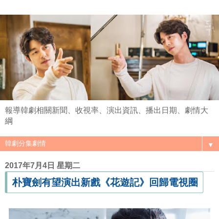
報導韓劇相關新聞、收視率、演出資訊、播出日期、劇情大
綱
▼
2017年7月4日 星期二
朴寶劍有望演出新戲《花遊記》回歸電視圈