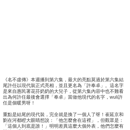
《名不虛傳》本週播到第六集，最大的亮點莫過於第六集結
尾許任以現代裝正式亮相，並且更名為「許奉卓」。這名字
是來自惠民署花芬奶奶的大兒子，從第六集內容中也不難看
出為何許任最後會選擇「奉卓」當做他現代的名字，wuli許
任是個暖男呀！
重點是結尾的現代裝，完全就是換了一個人了呀！崔延京和
劉在河都瞪大眼睛想說：「他怎麼會在這裡」，但觀眾是：
「這個人到底是誰！」明明差異這麼大個外表，他們怎麼有