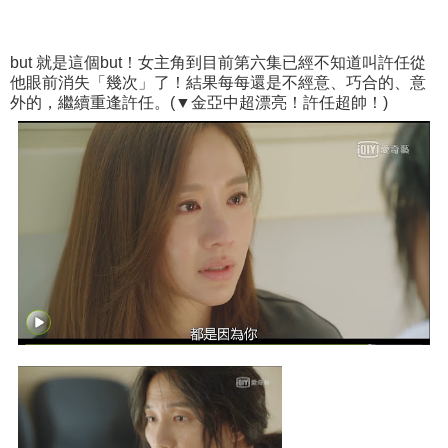
but 就是這個but！女主角到目前第六集已經不知道叫許任從
他眼前消失「幾次」了！結果每每還是不經意、巧合的、意
外的，繼續重逢許任。(▼金亞中超漂亮！許任超帥！)