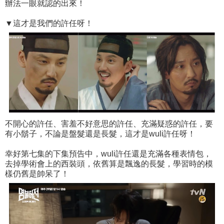
辦法一眼就認的出來！
▼這才是我們的許任呀！
不開心的許任、害羞不好意思的許任、充滿疑惑的許任，要
有小鬍子，不論是盤髮還是長髮，這才是wuli許任呀！
幸好第七集的下集預告中，wuli許任還是充滿各種表情包，
去掉學術會上的西裝頭，依舊算是飄逸的長髮，學習時的模
樣仍舊是帥呆了！