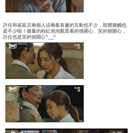
許任和崔延京兩個人這兩集有趣的互動也不少，肢體接觸也
是不少啦！微量的粉紅泡泡觀眾看的很開心、笑的很開心，
許任也是笑的很開心^__^