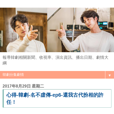
報導韓劇相關新聞、收視率、演出資訊、播出日期、劇情大
綱
▼
2017年8月29日 星期二
心得-韓劇-名不虛傳-ep6-還我古代扮相的許
任！