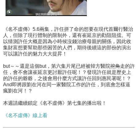
《名不虛傳》5.6兩集，許任拼了命的想要在現代首爾行醫治
人，但除了現行體制的限制外，還有崔延京的勸阻阻擋。可
以猜測許任大概是因為小時候沒錢治療母親的關係，因此收
集財富想要幫助那些困苦的人們，期待後續這的部份的演出
可以讓許任的魅力大大提昇！
but～～還是這個but，第六集片尾已經被韓方醫院
挖角
走的許
任，會不會讓崔延京更討厭許任呢！？發現許任就是歷史上
的許任的爺爺，之後會用什麼方式讓許任回到惠民署呢！？
And即將跟劉在河在同一家醫院工作的許任，到底會怎樣逼
瘋劉在河！？
本週請繼續鎖定《名不虛傳》第七集的播出啦！
《名不虛傳》線上看