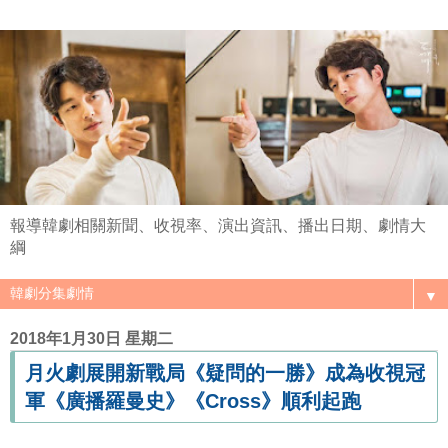
報導韓劇相關新聞、收視率、演出資訊、播出日期、劇情大
綱
▼
2018年1月30日 星期二
月火劇展開新戰局《疑問的一勝》成為收視冠
軍《廣播羅曼史》《Cross》順利起跑