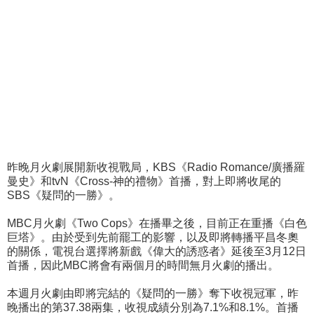
昨晚月火劇展開新收視戰局，KBS《Radio Romance/廣播羅
曼史》和tvN
《Cross-神的禮物》首播，對上即將收尾的
SBS《疑問的一勝》。
MBC月火劇《Two Cops》在播畢之後，目前正在重播《白色
巨塔》。由於受到先前罷工的影響，以及即將轉播平昌冬奧
的關係，電視台選擇將新戲《偉大的誘惑者》延後至3月12日
首播，因此MBC將會有兩個月的時間無月火劇的播出。
本週月火劇由即將完結的《疑問的一勝》奪下收視冠軍，昨
晚播出的第37.38兩集，收視成績分別為7.1%和8.1%。首播