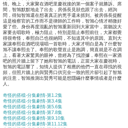
情。晚上，大家聚在酒吧里慶祝接的第一個案子就勝訴。席
間，智旭默默地走了出去，房係長見狀也跟了出去，經詢
問，得知智旭還在想著真正的兇手還未抓到。被房係長提醒
這是檢察官的工作而不是律師的工作時，智旭心情才稍微好
愛了些。身份再度混亂的智旭重新回到大家當中，當聽說大
家要去唱歌時，極力阻止，特別是阻止奉熙前往，大家都覺
得很奇怪，奉熙自己也很納悶，不知道其中的原因。直到大
家讓奉熙在酒吧現場唱一首歌時，大家才明白是為了什麼智
旭不讓奉熙去了。奉熙的歌聲豈止是跑調，簡直就是不在調
上，看著大家驚異的眼神，曾經為了找證據，奉熙在一家酒
吧的照片牆上留下了她和智旭的電話，正當大家在慶祝時，
智旭的電話響了，知情人提供了相應的他們一直在尋找的視
頻，但照片牆上的與賢秀口供完全一致的照片卻引起了智旭
的注意，智旭推測出賢秀可能是想隱瞞什麼事情或者是什麼
人。
奇怪的搭檔-分集劇情-第1.2集
奇怪的搭檔-分集劇情-第3.4集
奇怪的搭檔-分集劇情-第5.6集
奇怪的搭檔-分集劇情-第7.8集
奇怪的搭檔-分集劇情-第9.10集
奇怪的搭檔-分集劇情-第11.12集