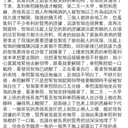
了家。當看到床上如嬰兒般安靜的奉熙時，智旭在床邊坐了
下來。直到奉熙睡熟後才離開。第二天一大早，奉熙和恩
赫、房係長這三個人昨晚喝酒的人被智旭以工作為由訓斥了
很久後才離開。隨後的幾天裡，三個人都拼命地工作，也蒐
集到了不少有利於賢秀的證據，這讓智旭也很興奮。當再次
開庭時，智旭在法庭上提交的新的證據讓法庭旁聽的人在場
的法官和檢方都大出所料。死者的姐姐為了家族和弟弟的聲
譽拿走了現場的重要證據並製造了搶劫殺人的現場。法庭上
智旭的慷慨陳詞讓大家都不禁讚歎。回到家後已經筋疲力盡
的智旭累得坐在沙發了就睡著了，上樓來找東西的奉熙看到
後本來想要走開的，但想著智旭這樣睡會很不舒服的，就小
心翼翼地幫他去解領帶，眼看就要解開了，奉熙剛想鬆一口
氣時，看發現智旭已經醒了，正在看著自己，看著智旭嚴肅
的表情，奉熙緊張地語無倫次，反倒說不明白了。平靜片刻
後，奉熙解釋了只是想幫智旭鬆開領帶後要離開時手卻被智
旭拉住了，智旭要求奉熙陪自己五分鐘，奉熙溫順地坐在智
旭的身邊，看著奉熙，智旭安靜地睡著了。第二天，一大早
來上班的房係長進門看見智旭和奉熙兩個人在沙發上都在熟
睡時，嚇得馬上離開了。迎面碰上了也來上班的恩赫和卞代
表，一臉坏笑的房係長急忙把上前阻止兩人上樓。鑑於現有
證據的不完整，賢秀被當庭宣布無罪，這個結果讓奉熙和智
旭都舒了一口氣，也讓在被告席的賢秀把頭深深地埋了下
去，但坐在旁聽席一角的一個男子臉上卻露出了不悅的表