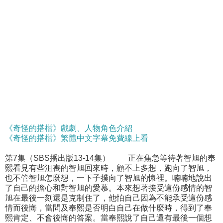
《奇怪的搭檔》戲劇、人物角色介紹
《奇怪的搭檔》繁體中文字幕免費線上看
第7集（SBS播出版13-14集） 正在焦急等待著智旭的奉
熙看見有些沮喪的智旭回來時，顧不上多想，跑向了智旭，
也不管智旭怎麼想，一下子撲向了智旭的懷裡。喃喃地說出
了自己的擔心和對智旭的愛慕。本來想著接受這份感情的智
旭在最後一刻還是克制住了，他怕自己因為不能承受這份感
情而後悔，當問及奉熙是否明白自己在做什麼時，得到了奉
熙肯定、不會後悔的答案。當奉熙說了自己還有最後一個想