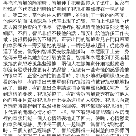
再抱抱智旭的願望時，智旭伸手把奉熙攬入了懷中。回家有
些晚的卞代表出門時恰好看到了智旭和奉熙摟在一塊的場
面。第二天，當他向兩人追問時，卻得到了一致的的答复，
他倆不約而同地認為卞代表出現了幻覺。表面上也建議卞代
表去醫院檢查的房係長，背地裡向智旭追問他和奉熙之間的
細節。不料，智旭非但不接他的話，還安排給他許多工作去
做，搞得房係長苦不堪言。正要出門的智旭看見在門口蹲著
的奉熙和在一旁安慰她的恩赫，一腳把恩赫趕開，從他身邊
邁了過​​去。當得知智旭要去收集證據時，奉熙跟了上去，身
後傳來恩赫為她加油打氣的聲音。智旭和奉熙來到了死者楊
振旭的家想著蒐集些證據，兩個人在振旭家仔細地觀察著，
卻沒有發現什麼更有利的證據，但總有一些奇怪的感覺讓他
們很納悶，正當他們忙於查看時，卻意外地碰到同樣也來查
看的宥靜。宥靜提出想要單獨和智旭談談時被智旭乾脆地拒
絕了。最後，宥靜拿出會申請逮捕令告奉熙私闖民宅為，受
到這樣的要挾，智旭妥協了。宥靜告訴智旭賢秀有毆打他人
的前科並且質疑智旭為什麼要為這樣的人辯護。智旭去向賢
秀詢問時卻得到了截然相反的回答。有些鬱悶的智旭得到了
卞代表的開導心情才好了一些。留下宥靜和智旭獨自在房間
裡的奉熙只能一個人心情沮喪地走了回去。傍晚，心情鬱悶
的奉熙和恩赫、房係長三個人一起喝酒，當智旭找到她們
時，三個人都已經喝多了，智旭把醉得一蹋糊塗的奉熙背回