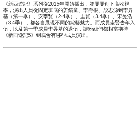
《新西遊記》系列從2015年開始播出，並屢屢創下高收視
率，演出人員從固定班底的姜鎬童、李壽根、殷志源到李昇
基（第一季）、安宰賢（2-4季）、圭賢（3.4季）、宋旻浩
（3.4季），都各自展現不同的綜藝魅力。而成員圭賢去年入
伍，以及第一季成員李昇基的退伍，讓粉絲們都相當期待
《新西遊記5》到底會有哪些成員演出。