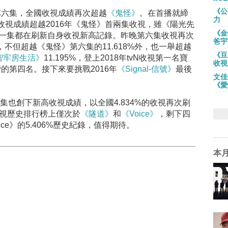
《公
第六集，全國收視成績再次超越
《鬼怪》
。在首播就締
力
視成績超越2016年《鬼怪》首兩集收視，雖《陽光先
《金
仍每一集都在刷新自身收視新高記錄。昨晚第六集收視再次
爸宇
%，不但超越《鬼怪》第六集的11.618%外，也一舉超越
《豆
智牢房生活》
11.195%，登上2018年tvN收視第一名寶
收視
的第四名。接下來要挑戰2016年
《Signal-信號》
最後
文佳
《愛
2集也創下新高收視成績，以全國4.834%的收視再次刷
收視歷史排行榜上僅次於
《隧道》
和
《Voice》
，剩下四
ce》的5.406%歷史紀錄，值得期待。
本