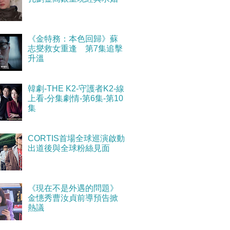
《金特務：本色回歸》蘇
志燮救女重逢 第7集追擊
升溫
韓劇-THE K2-守護者K2-線
上看-分集劇情-第6集-第10
集
CORTIS首場全球巡演啟動
出道後與全球粉絲見面
《現在不是外遇的問題》
金憓秀曹汝貞前導預告掀
熱議