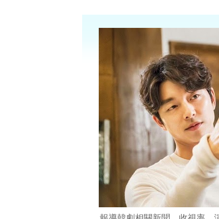
報導韓劇相關新聞、收視率、