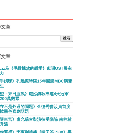
尋文章
新文章
E Liz為《毛骨悚然的戀愛》獻唱OST展主
力
手媽咪》孔曉振時隔15年回歸MBC演雙
生
望：末日血戰》羅泓鎮執導連4天冠軍
200萬觀眾
在不是外遇的問題》金憓秀曹汝貞首度
掀黑色喜劇話題
謎東宮》盧允瑞古裝演技受議論 南柱赫
升溫
你夢想》李惠利接棒《請回答1988》再