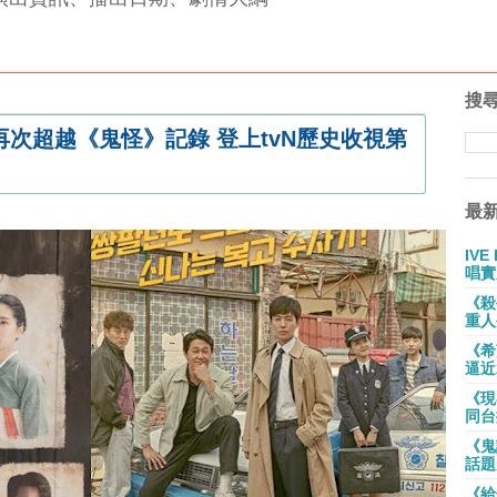
搜
次超越《鬼怪》記錄 登上tvN歷史收視第
最
IV
唱實
《殺
重人
《希
逼近
《現
同台
《鬼
話題
《給