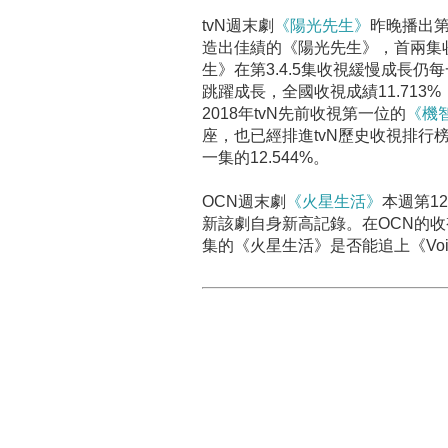
tvN週末劇
《陽光先生》
昨晚播出
造出佳績的《陽光先生》，首兩集收
生》在第3.4.5集收視緩慢成長
跳躍成長，全國收視成績11.713
2018年tvN先前收視第一位的
《機
座，也已經排進tvN歷史收視排行榜
一集的12.544%。
OCN週末劇
《火星生活》
本週第1
新該劇自身新高記錄。在OCN的
集的《火星生活》是否能追上《Voi