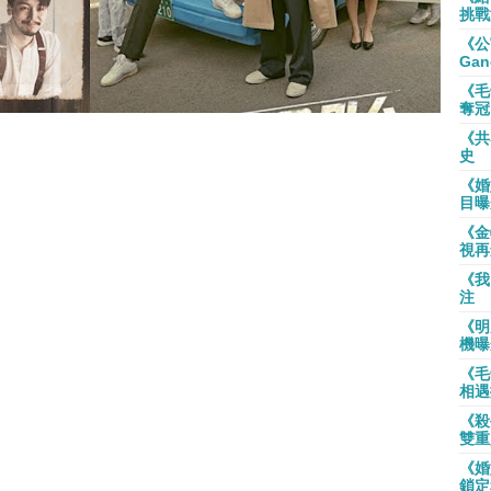
挑戰
《公
Gan
《毛
奪冠
《共
史
《婚
目曝
《金
視再
《我
注
《明
機曝
《毛
相遇
《殺
雙重
《婚
鎖定