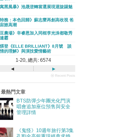
寓黑風暴》池晟逆轉當選展現迴旋踢魅
特務：本色回歸》蘇志燮再創高收視 爸
宙掀高潮
豆農場》辛睿恩加入同框李光洙都敬秀
連霸
煐登《ELLE BRILLIANT》8月號 談
情的理解》與演技愛情藝術
1-20, 總共: 6574
◂
▸
ⓦ Recent Posts
月最熱門文章
BTS防彈少年團光化門演
唱會追加座位預售與安全
管理詳情
《鬼怪》10週年旅行第3集
孔劉金高銀重現經典求婚