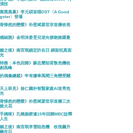
演技
寓黑風暴》李元碩首唱OST〈A Good
gster〉登場
骨悚然的戀愛》朴恩斌梁世宗首播收視
感細胞》金明洙姜旻兒逆向接吻掀羅曼
姻之後》南宮珉鎖定許在日 綁架犯真面
光
特務：本色回歸》蘇志燮陷背叛危機收
創高峰
的偶像總裁》申有娜車禹閔三角戀受關
天上班見》徐仁國朴智賢家庭AI首秀危
光
骨悚然的戀愛》朴恩斌梁世宗首播三次
掀火花
手媽咪》孔曉振睽違15年回歸MBC詮釋
人生
姻之後》南宮珉李雪陷危機 收視飆升
赫在日