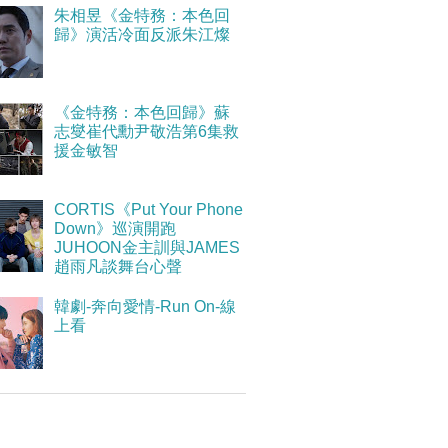
朱相昱《金特務：本色回
歸》演活冷面反派朱江燦
《金特務：本色回歸》蘇
志燮崔代勳尹敬浩第6集救
援金敏智
CORTIS《Put Your Phone
Down》巡演開跑
JUHOON金主訓與JAMES
趙雨凡談舞台心聲
韓劇-奔向愛情-Run On-線
上看