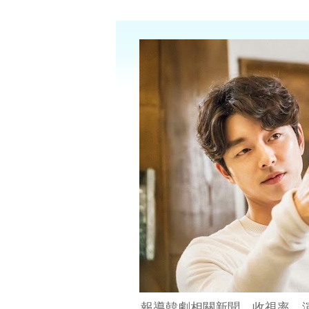
報導韓劇相關新聞、收視率、