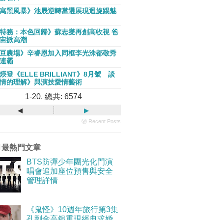
寓黑風暴》池晟逆轉當選展現迴旋踢魅
特務：本色回歸》蘇志燮再創高收視 爸
宙掀高潮
豆農場》辛睿恩加入同框李光洙都敬秀
連霸
煐登《ELLE BRILLIANT》8月號 談
情的理解》與演技愛情藝術
1-20, 總共: 6574
◂
▸
ⓦ Recent Posts
月最熱門文章
BTS防彈少年團光化門演
唱會追加座位預售與安全
管理詳情
《鬼怪》10週年旅行第3集
孔劉金高銀重現經典求婚