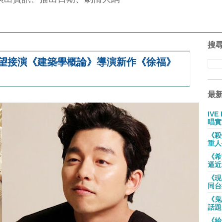
搜
有望接演《建築學概論》導演新作《徐福》
最
IV
唱實
《殺
重人
《希
逼近
《現
同台
《鬼
話題
《給