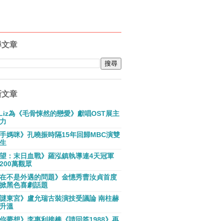
尋文章
新文章
E Liz為《毛骨悚然的戀愛》獻唱OST展主
力
手媽咪》孔曉振時隔15年回歸MBC演雙
生
望：末日血戰》羅泓鎮執導連4天冠軍
200萬觀眾
在不是外遇的問題》金憓秀曹汝貞首度
掀黑色喜劇話題
謎東宮》盧允瑞古裝演技受議論 南柱赫
升溫
你夢想》李惠利接棒《請回答1988》再