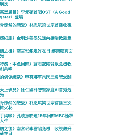
演技
寓黑風暴》李元碩首唱OST〈A Good
gster〉登場
骨悚然的戀愛》朴恩斌梁世宗首播收視
感細胞》金明洙姜旻兒逆向接吻掀羅曼
姻之後》南宮珉鎖定許在日 綁架犯真面
光
特務：本色回歸》蘇志燮陷背叛危機收
創高峰
的偶像總裁》申有娜車禹閔三角戀受關
天上班見》徐仁國朴智賢家庭AI首秀危
光
骨悚然的戀愛》朴恩斌梁世宗首播三次
掀火花
手媽咪》孔曉振睽違15年回歸MBC詮釋
人生
姻之後》南宮珉李雪陷危機 收視飆升
赫在日