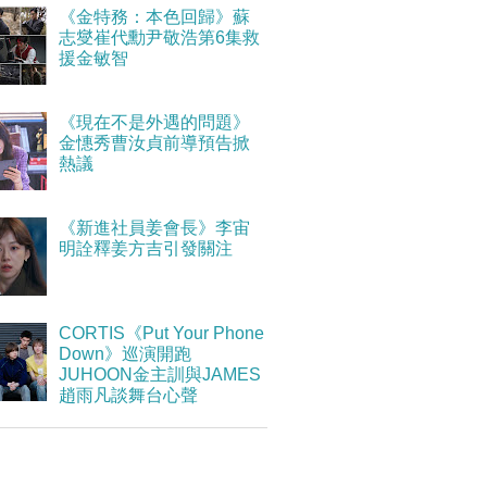
《金特務：本色回歸》蘇
志燮崔代勳尹敬浩第6集救
援金敏智
《現在不是外遇的問題》
金憓秀曹汝貞前導預告掀
熱議
《新進社員姜會長》李宙
明詮釋姜方吉引發關注
CORTIS《Put Your Phone
Down》巡演開跑
JUHOON金主訓與JAMES
趙雨凡談舞台心聲