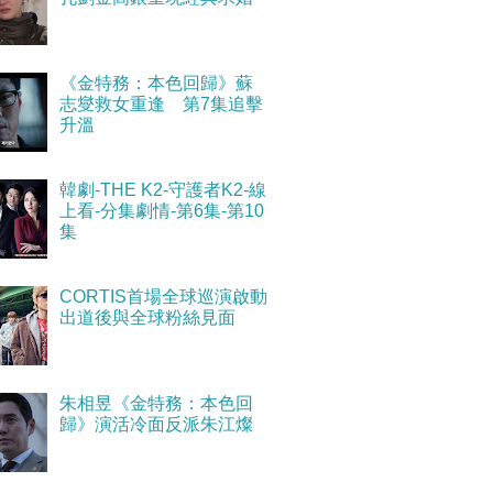
《金特務：本色回歸》蘇
志燮救女重逢 第7集追擊
升溫
韓劇-THE K2-守護者K2-線
上看-分集劇情-第6集-第10
集
CORTIS首場全球巡演啟動
出道後與全球粉絲見面
朱相昱《金特務：本色回
歸》演活冷面反派朱江燦