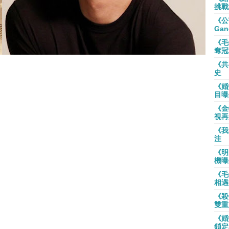
挑戰
《公
Gan
《毛
奪冠
《共
史
《婚
目曝
《金
視再
《我
注
《明
機曝
《毛
相遇
《殺
雙重
《婚
鎖定