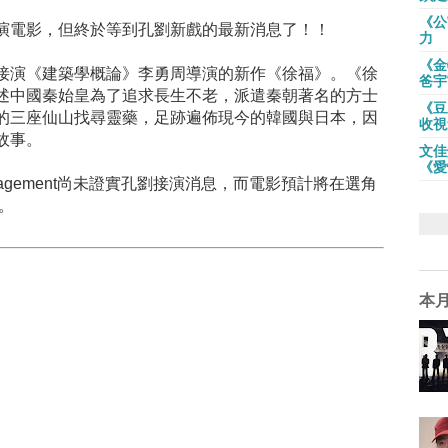
《公
演電影，但終於等到孔劉新戲的最新消息了！！
力
《金
接演《建築學概論》李勇周導演的新作《徐福》。《徐
爸宇
述中國秦始皇為了追求長生不老，派遣秦朝著名的方士
《豆
的三座仙山找尋靈藥，足跡遍佈現今的韓國與日本，因
收視
故事。
文佳
《愛
nagement尚未證實孔劉接演消息，而電影預計將在選角
。
本