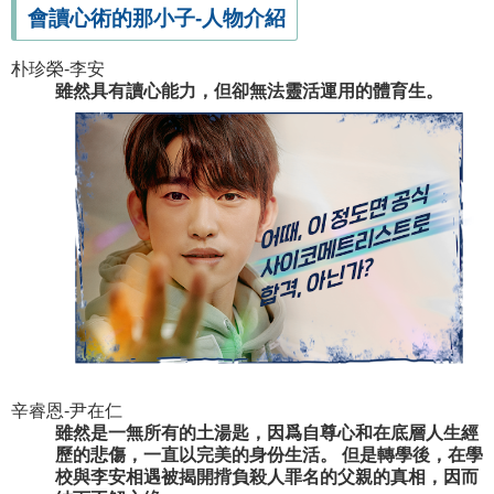
會讀心術的那小子-人物介紹
朴珍榮-李安
雖然具有讀心能力，但卻無法靈活運用的體育生。
辛睿恩-尹在仁
雖然是一無所有的土湯匙，因爲自尊心和在底層人生經
歷的悲傷，一直以完美的身份生活。 但是轉學後，在學
校與李安相遇被揭開揹負殺人罪名的父親的真相，因而