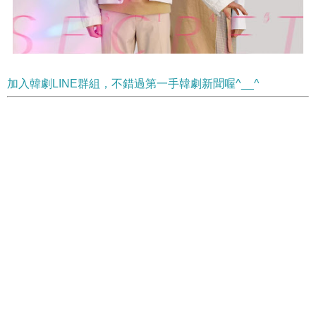
加入韓劇LINE群組，不錯過第一手韓劇新聞喔^__^