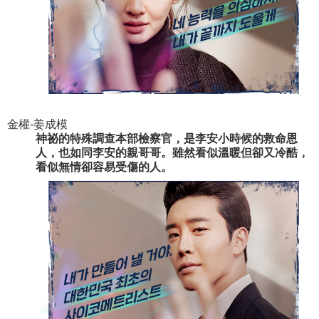
金權-姜成模
神祕的特殊調查本部檢察官，是李安小時候的救命恩
人，也如同李安的親哥哥。雖然看似溫暖但卻又冷酷，
看似無情卻容易受傷的人。