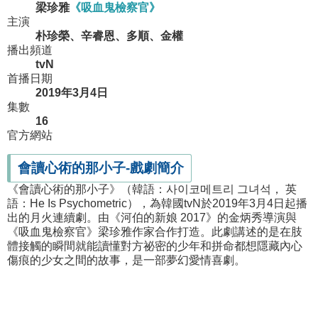
梁珍雅
《吸血鬼檢察官》
主演
朴珍榮、辛睿恩、多順、金權
播出頻道
tvN
首播日期
2019年3月4日
集數
16
官方網站
會讀心術的那小子-戲劇簡介
《會讀心術的那小子》（韓語：사이코메트리 그녀석， 英
語：He Is Psychometric），為韓國tvN於2019年3月4日起播
出的月火連續劇。由《河伯的新娘 2017》的金炳秀導演與
《吸血鬼檢察官》梁珍雅作家合作打造。此劇講述的是在肢
體接觸的瞬間就能讀懂對方祕密的少年和拼命都想隱藏內心
傷痕的少女之間的故事，是一部夢幻愛情喜劇。