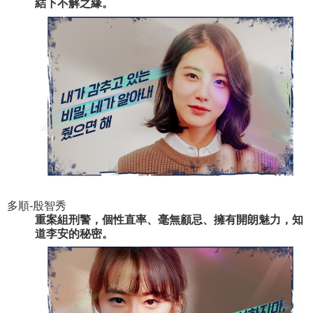
結下不解之緣。
多順-殷智秀
重案組刑警，個性直率、毫無顧忌、擁有開朗魅力，知
道李安的秘密。