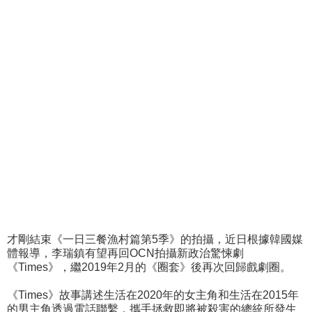
才剛結束《一日三餐漁村篇第5季》的拍攝，近日根據韓國媒
體報導，李瑞鎮有望再回OCN拍攝新政治驚悚劇
《Times》，繼2019年2月的《圈套》後再次回歸戲劇圈。
《Times》故事講述生活在2020年的女主角和生活在2015年
的男主角透過電話聯繫，攜手拯救即將被殺害的總統所發生