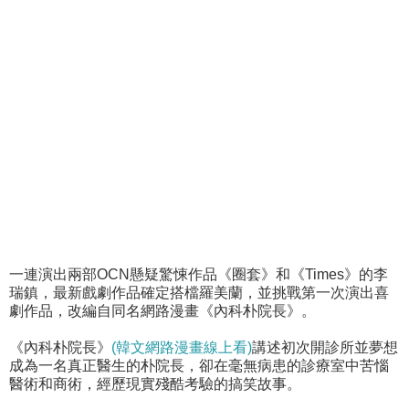
一連演出兩部OCN懸疑驚悚作品《圈套》和《Times》的李
瑞鎮，最新戲劇作品確定搭檔羅美蘭，並挑戰第一次演出喜
劇作品，改編自同名網路漫畫《內科朴院長》。
《內科朴院長》
(韓文網路漫畫線上看)
講述初次開診所並夢想
成為一名真正醫生的朴院長，卻在毫無病患的診療室中苦惱
醫術和商術，經歷現實殘酷考驗的搞笑故事。