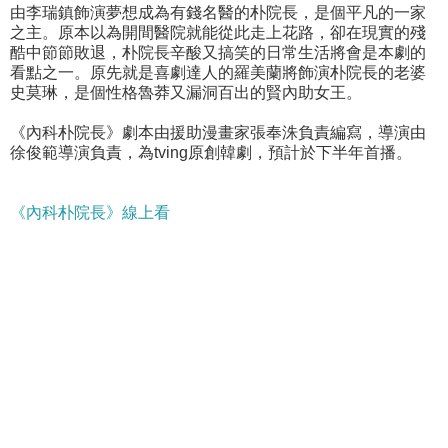
由李瑞鎮飾演夢想成為有錢名醫的朴院長，是個平凡的一家
之主。原本以為開間醫院就能從此走上花路，卻在現實的殘
酷中節節敗退，朴院長辛酸又搞笑的日常生活將會是本劇的
看點之一。原先就是喜劇達人的羅美蘭將飾演朴院長的老婆
史莫琳，是個性格魯莽又漏洞百出的賢內助女王。
《內科朴院長》劇本由援助漫畫家張奉洙負責編寫，導演由
徐俊範導演負責，為tving原創韓劇，預計於下半年首播。
《內科朴院長》線上看