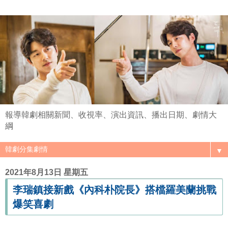
報導韓劇相關新聞、收視率、演出資訊、播出日期、劇情大
綱
▼
2021年8月13日 星期五
李瑞鎮接新戲《內科朴院長》搭檔羅美蘭挑戰
爆笑喜劇