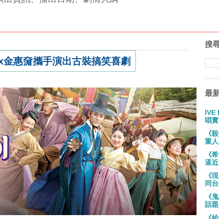
搜
x金惠奫攜手演出古裝搞笑喜劇
最
IV
唱實
《殺
重人
《希
逼近
《現
同台
《鬼
話題
《給