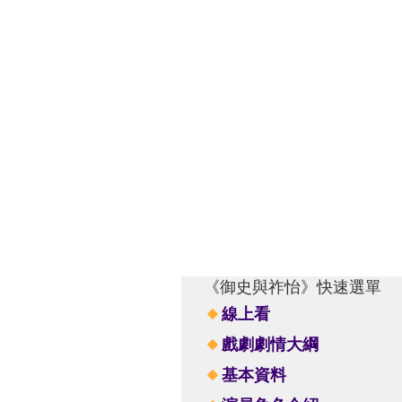
《御史與祚怡》快速選單
線上看
戲劇劇情大綱
基本資料