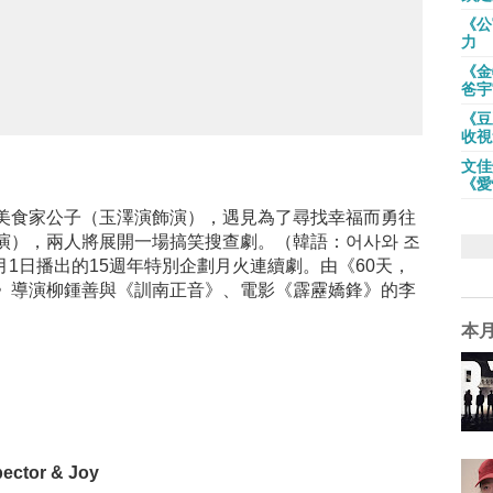
《公
力
《金
爸宇
《豆
收視
文佳
《愛
美食家公子（玉澤演飾演），遇見為了尋找幸福而勇往
演），兩人將展開一場搞笑搜查劇。（韓語：어사와 조
11月1日播出的15週年特別企劃月火連續劇。由《60天，
》導演柳鍾善與《訓南正音》、電影《霹靂嬌鋒》的李
本
pector & Joy