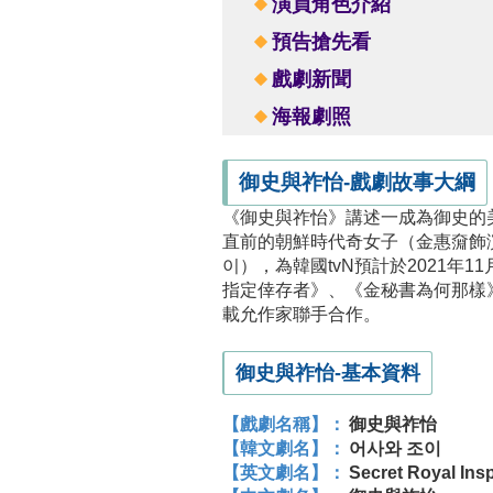
演員角色介紹
預告搶先看
戲劇新聞
海報劇照
御史與祚怡-戲劇故事大綱
《御史與祚怡》講述一成為御史的
直前的朝鮮時代奇女子（金惠奫飾
이），為韓國tvN預計於2021年
指定倖存者》、《金秘書為何那樣
載允作家聯手合作。
御史與祚怡-基本資料
【戲劇名稱】：
御史與祚怡
【韓文劇名】：
어사와 조이
【英文劇名】：
Secret Royal Ins