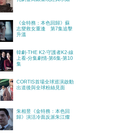
《金特務：本色回歸》蘇
志燮救女重逢 第7集追擊
升溫
韓劇-THE K2-守護者K2-線
上看-分集劇情-第6集-第10
集
CORTIS首場全球巡演啟動
出道後與全球粉絲見面
朱相昱《金特務：本色回
歸》演活冷面反派朱江燦