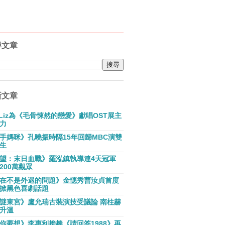
尋文章
新文章
E Liz為《毛骨悚然的戀愛》獻唱OST展主
力
手媽咪》孔曉振時隔15年回歸MBC演雙
生
望：末日血戰》羅泓鎮執導連4天冠軍
200萬觀眾
在不是外遇的問題》金憓秀曹汝貞首度
掀黑色喜劇話題
謎東宮》盧允瑞古裝演技受議論 南柱赫
升溫
你夢想》李惠利接棒《請回答1988》再