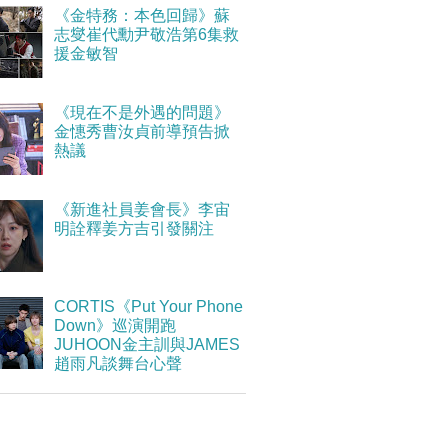
《金特務：本色回歸》蘇
志燮崔代勳尹敬浩第6集救
援金敏智
《現在不是外遇的問題》
金憓秀曹汝貞前導預告掀
熱議
《新進社員姜會長》李宙
明詮釋姜方吉引發關注
CORTIS《Put Your Phone
Down》巡演開跑
JUHOON金主訓與JAMES
趙雨凡談舞台心聲