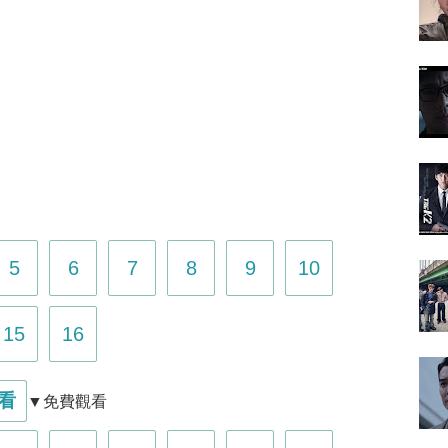
、
5
6
7
8
9
10
15
16
看
▼免費觀看