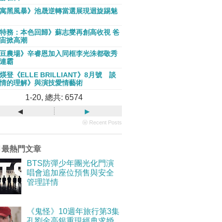
寓黑風暴》池晟逆轉當選展現迴旋踢魅
特務：本色回歸》蘇志燮再創高收視 爸
宙掀高潮
豆農場》辛睿恩加入同框李光洙都敬秀
連霸
煐登《ELLE BRILLIANT》8月號 談
情的理解》與演技愛情藝術
1-20, 總共: 6574
◂
▸
ⓦ Recent Posts
月最熱門文章
BTS防彈少年團光化門演
唱會追加座位預售與安全
管理詳情
《鬼怪》10週年旅行第3集
孔劉金高銀重現經典求婚