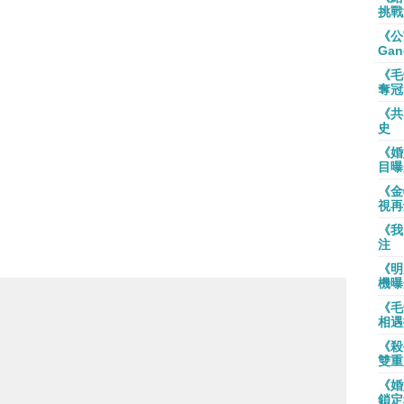
挑戰
《公
Gan
《毛
奪冠
《共
史
《婚
目曝
《金
視再
《我
注
《明
機曝
《毛
相遇
《殺
雙重
《婚
鎖定