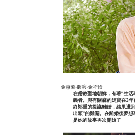
金惠奫-飾演-金祚怡
在儒教聖地朝鮮，有著"生活
義者。與有賭癮的媽寶在3年
終鄭重的提議離婚，結果遭到
出頭"的難關。在離婚後夢想
是她的故事再次開始了