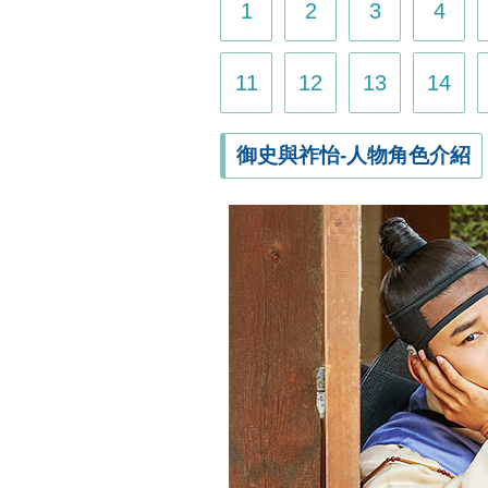
1
2
3
4
11
12
13
14
御史與祚怡-人物角色介紹