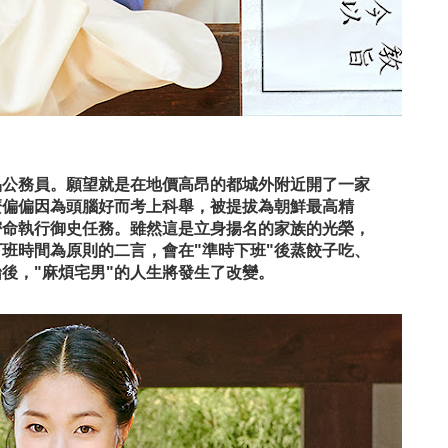
品公務員。願望就是在地價高昂的都城外附近開了一家
麼偏偏因為頭腦好而考上科舉，被提拔為朝鮮最高精
密命執行御史任務。雖然這是立身揚名的家族的光榮，
班時間為原則的二言，會在"準時下班"後蒸餃子吃、
後，"麻煩宅男"的人生將發生了改變。