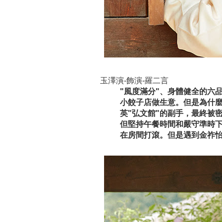
玉澤演-飾演-羅二言
"風度滿分"、身體健全的六
小餃子店做生意。但是為什
英"弘文館"的副手，最終被
但堅持午餐時間和嚴守準時下
在房間打滾。但是遇到金祚怡