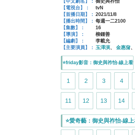
【中文劇名】：
御史與祚怡
【電視台】：
tvN
【首播日期】：
2021/11/8
【播出時間】：
每週一二2100
【集數】：
16
【導演】：
柳鍾善
【編劇】：
李載允
【主要演員】：
玉澤演
、
金惠奫
⭐friday影音：御史與祚怡-線上看
1
2
3
4
11
12
13
14
⭐愛奇藝：御史與祚怡-線上