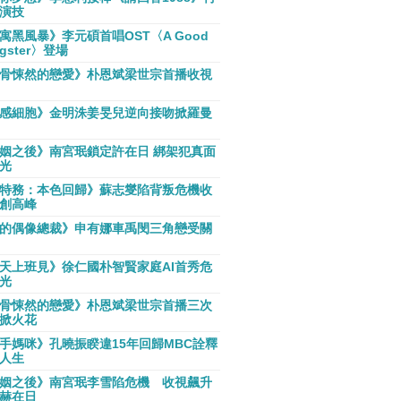
演技
寓黑風暴》李元碩首唱OST〈A Good
gster〉登場
骨悚然的戀愛》朴恩斌梁世宗首播收視
感細胞》金明洙姜旻兒逆向接吻掀羅曼
姻之後》南宮珉鎖定許在日 綁架犯真面
光
特務：本色回歸》蘇志燮陷背叛危機收
創高峰
的偶像總裁》申有娜車禹閔三角戀受關
天上班見》徐仁國朴智賢家庭AI首秀危
光
骨悚然的戀愛》朴恩斌梁世宗首播三次
掀火花
手媽咪》孔曉振睽違15年回歸MBC詮釋
人生
姻之後》南宮珉李雪陷危機 收視飆升
赫在日