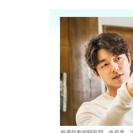
報導韓劇相關新聞、收視率、