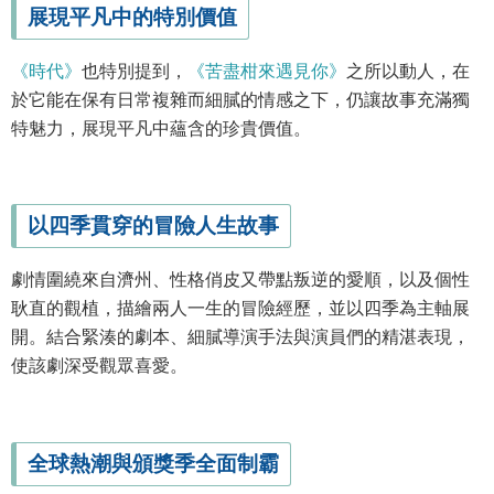
展現平凡中的特別價值
《時代》
也特別提到，
《苦盡柑來遇見你》
之所以動人，在
於它能在保有日常複雜而細膩的情感之下，仍讓故事充滿獨
特魅力，展現平凡中蘊含的珍貴價值。
以四季貫穿的冒險人生故事
劇情圍繞來自濟州、性格俏皮又帶點叛逆的愛順，以及個性
耿直的觀植，描繪兩人一生的冒險經歷，並以四季為主軸展
開。結合緊湊的劇本、細膩導演手法與演員們的精湛表現，
使該劇深受觀眾喜愛。
全球熱潮與頒獎季全面制霸