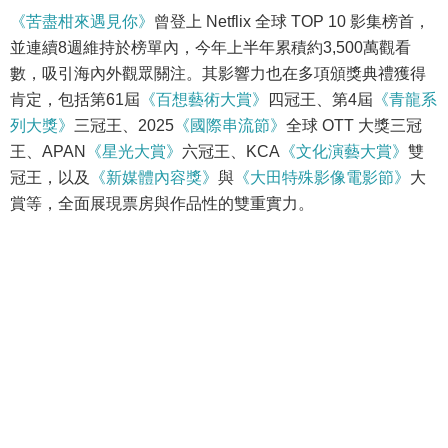
《苦盡柑來遇見你》
曾登上 Netflix 全球 TOP 10 影集榜首，
並連續8週維持於榜單內，今年上半年累積約3,500萬觀看
數，吸引海內外觀眾關注。其影響力也在多項頒獎典禮獲得
肯定，包括第61屆
《百想藝術大賞》
四冠王、第4屆
《青龍系
列大獎》
三冠王、2025
《國際串流節》
全球 OTT 大獎三冠
王、APAN
《星光大賞》
六冠王、KCA
《文化演藝大賞》
雙
冠王，以及
《新媒體內容獎》
與
《大田特殊影像電影節》
大
賞等，全面展現票房與作品性的雙重實力。