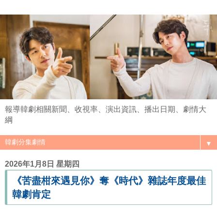
報導韓劇相關新聞、收視率、演出資訊、播出日期、劇情大
綱
▼
2026年1月8日 星期四
《苦盡柑來遇見你》奪《時代》雜誌年度最佳
韓劇肯定