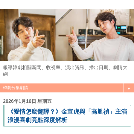
報導韓劇相關新聞、收視率、演出資訊、播出日期、劇情大
綱
▼
2026年1月16日 星期五
《愛情怎麼翻譯？》金宣虎與「高胤禎」主演
浪漫喜劇亮點深度解析