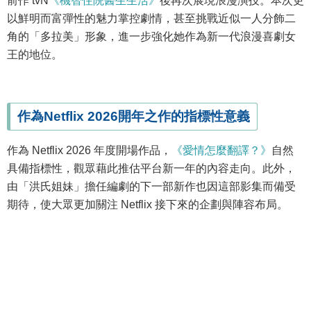
前作 tvN
《機智住院醫生生活》
後再次展現浪漫演技。本次更
以鮮明而富彈性的魅力掌控劇情，甚至挑戰近似一人分飾二
角的「多拉美」形象，進一步強化她作為新一代浪漫喜劇女
王的地位。
作為Netflix 2026開年之作的指標性意義
作為 Netflix 2026 年度開場作品，
《愛情怎麼翻譯？》
自然
具備指標性，觀眾藉此推估平台新一年的內容走向。此外，
由「洪氏姐妹」擔任編劇的下一部新作也因這部影集而備受
期待，使大眾更加關注 Netflix 接下來的企劃與陣容布局。