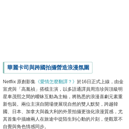
華麗卡司與跨國拍攝營造浪漫氛圍
Netflix 原創影集
《愛情怎麼翻譯？》
於16日正式上線，由金
宣虎與「高胤禎」搭檔主演，以多語通譯員周浩珍與頂級明
星車茂熙之間的曖昧互動為主軸，將熟悉的浪漫喜劇元素重
新包裝。兩位主演自開場便展現自然的雙人默契，跨越韓
國、日本、加拿大與義大利的外景拍攝更強化浪漫質感，尤
其首集中描繪兩人在旅途中從陌生到心動的片刻，使觀眾不
自覺與角色情感同步。