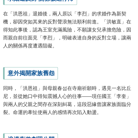
在「洪恩祖」退婚後，兩人原以「李烈」的求婚作為新契
機，卻因突如其來的反對聲浪無法順利前進。「洪敏直」在
得知此事後，認為王室充滿風險，不願讓女兒承擔危險，因
而親自前往面見「李烈」，明確表達自身的反對立場，讓兩
人的關係再度遭遇阻礙。
意外揭開家族舊怨
同時，「洪恩祖」與母親春섬在寺廟祈願時，遇見一名比丘
尼，並從她口中得知震撼人心的往事——現任國王「李奎」
與兩人的父親之間存在深刻糾葛，這段惡緣曾讓家族面臨分
裂。命運的牽扯使兩人的感情再次陷入動盪。