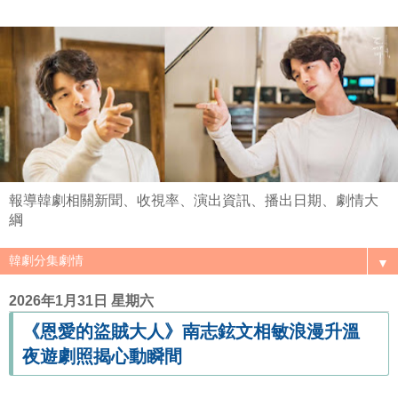
報導韓劇相關新聞、收視率、演出資訊、播出日期、劇情大
綱
▼
2026年1月31日 星期六
《恩愛的盜賊大人》南志鉉文相敏浪漫升溫
夜遊劇照揭心動瞬間