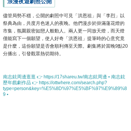
浪漫夜遊劇照公開
儘管局勢不穩，公開的劇照中可見「洪恩祖」與「李烈」以
祭典為由，共度月色迷人的夜晚。他們漫步於掛滿蓮花燈的
市集，氛圍親密如戀人般動人。兩人更一同放天燈，而天燈
僅能寫下一個願望，使人好奇「洪恩祖」提筆時的心意究竟
是什麼，這份願望是否會順利傳至天際。劇集將於當晚9點20
分播出，引發觀眾熱切期待。
南志鉉周邊逛逛 👉 https://17shareu.tw/南志鉉周邊 • 南志鉉
歷年戲劇作品 👉 https://ottwhere.com/search.php?
type=person&key=%E5%8D%97%E5%BF%97%E9%89%8
9 •