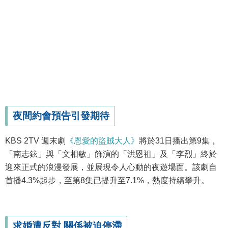
夜間約會預告引發期待
KBS 2TV 週末劇
《恩愛的盜賊大人》
將於31日播出第9集，
「南志鉉」與「文相敏」飾演的「洪恩祖」及「李烈」終於
迎來正式的浪漫發展，並展現令人心動的夜遊場面。該劇自
首播4.3%起步，至第8集已提升至7.1%，熱度持續攀升。
求婚遭反對 關係被迫停滯