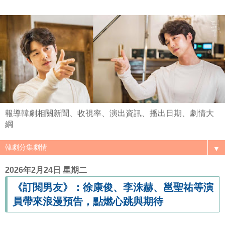
報導韓劇相關新聞、收視率、演出資訊、播出日期、劇情大
綱
▼
2026年2月24日 星期二
《訂閱男友》：徐康俊、李洙赫、邕聖祐等演
員帶來浪漫預告，點燃心跳與期待