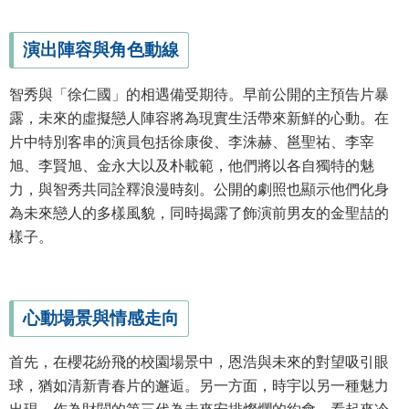
演出陣容與角色動線
智秀與「徐仁國」的相遇備受期待。早前公開的主預告片暴
露，未來的虛擬戀人陣容將為現實生活帶來新鮮的心動。在
片中特別客串的演員包括徐康俊、李洙赫、邕聖祐、李宰
旭、李賢旭、金永大以及朴載範，他們將以各自獨特的魅
力，與智秀共同詮釋浪漫時刻。公開的劇照也顯示他們化身
為未來戀人的多樣風貌，同時揭露了飾演前男友的金聖喆的
樣子。
心動場景與情感走向
首先，在櫻花紛飛的校園場景中，恩浩與未來的對望吸引眼
球，猶如清新青春片的邂逅。另一方面，時宇以另一種魅力