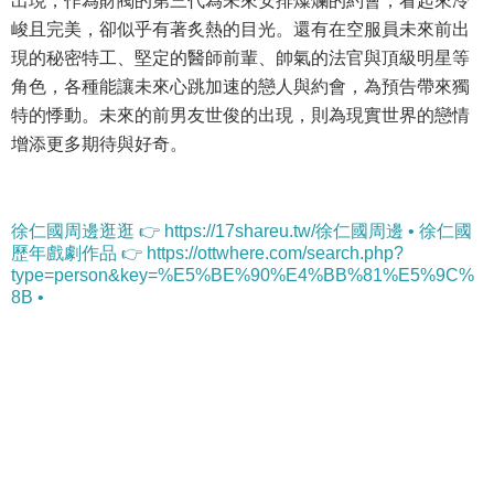
出現，作為財閥的第三代為未來安排燦爛的約會，看起來冷
峻且完美，卻似乎有著炙熱的目光。還有在空服員未來前出
現的秘密特工、堅定的醫師前輩、帥氣的法官與頂級明星等
角色，各種能讓未來心跳加速的戀人與約會，為預告帶來獨
特的悸動。未來的前男友世俊的出現，則為現實世界的戀情
增添更多期待與好奇。
徐仁國周邊逛逛 👉 https://17shareu.tw/徐仁國周邊 • 徐仁國
歷年戲劇作品 👉 https://ottwhere.com/search.php?
type=person&key=%E5%BE%90%E4%BB%81%E5%9C%
8B •