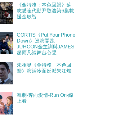
《金特務：本色回歸》蘇
志燮崔代勳尹敬浩第6集救
援金敏智
CORTIS《Put Your Phone
Down》巡演開跑
JUHOON金主訓與JAMES
趙雨凡談舞台心聲
朱相昱《金特務：本色回
歸》演活冷面反派朱江燦
韓劇-奔向愛情-Run On-線
上看