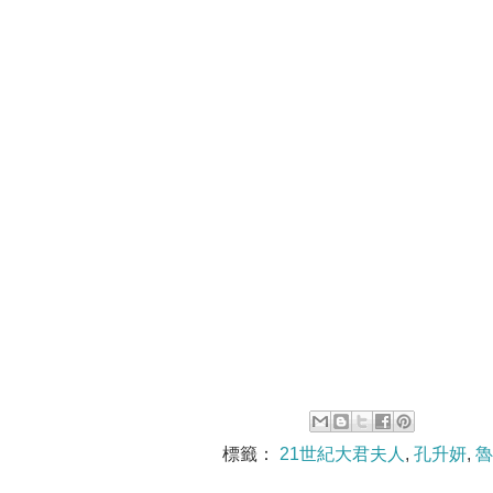
標籤：
21世紀大君夫人
,
孔升妍
,
魯