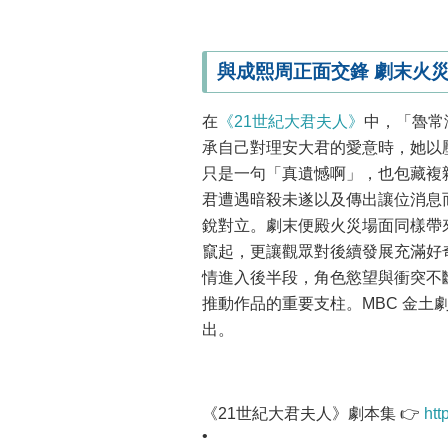
與成熙周正面交鋒 劇末火
在
《21世紀大君夫人》
中，「魯常
承自己對理安大君的愛意時，她以
只是一句「真遺憾啊」，也包藏複
君遭遇暗殺未遂以及傳出讓位消息
銳對立。劇末便殿火災場面同樣帶
竄起，更讓觀眾對後續發展充滿好
情進入後半段，角色慾望與衝突不
推動作品的重要支柱。MBC 金土
出。
《21世紀大君夫人》劇本集 👉
htt
•