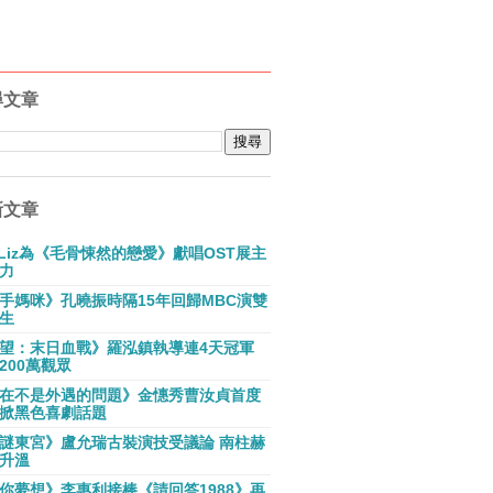
尋文章
新文章
E Liz為《毛骨悚然的戀愛》獻唱OST展主
力
手媽咪》孔曉振時隔15年回歸MBC演雙
生
望：末日血戰》羅泓鎮執導連4天冠軍
200萬觀眾
在不是外遇的問題》金憓秀曹汝貞首度
掀黑色喜劇話題
謎東宮》盧允瑞古裝演技受議論 南柱赫
升溫
你夢想》李惠利接棒《請回答1988》再