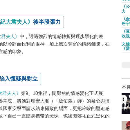
《公
力
《金
世紀大君夫人》
後半段張力
爸宇
《豆
收視
大君夫人》
中，透過強烈的情感轉折與逐步黑化的表
文佳
她以冷靜而銳利的眼神，加上層次豐富的情緒鋪陳，在
《愛
在感的印象。
祐陷入懷疑與對立
本
大君夫人》
第9、10集裡，閔鄭祐的情感變化正式展
魯常泫」將她對理安大君（「邊佑錫」飾）的疑心與憤
與國家安寧而請求結束攝政的場面，更把冷峻的壓迫感
放下自己一直隨身攜帶的念珠，也讓閔鄭祐正式黑化的