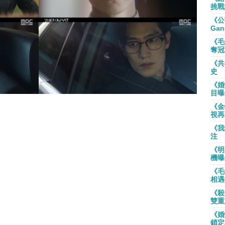
挑戰
《公
Gan
《毛
奪冠
《共
史
《婚
目曝
《金
視再
《我
注
《明
機曝
《毛
相遇
《殺
雙重
《婚
鎖定