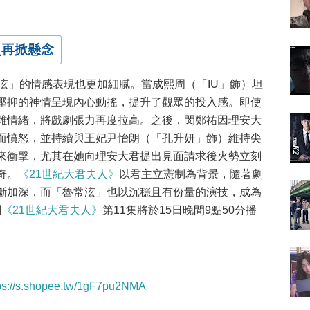
災再掀懸念
泫」的情感表現也更加細膩。當成熙周（「IU」飾）坦
壓抑的神情呈現內心動搖，提升了觀眾的投入感。即使
雜情緒，將戲劇張力再度拉高。之後，閔鄭祐因理安大
而憤怒，並持續與王妃尹怡朗（「孔升妍」飾）維持尖
來衝擊，尤其在她向理安大君提出見面請求後火勢立刻
奇。
《21世紀大君夫人》
以君主立憲制為背景，隨著劇
斷加深，而「魯常泫」也以沉穩且有份量的演技，成為
劇
《21世紀大君夫人》
第11集將於15日晚間9點50分播
ps://s.shopee.tw/1gF7pu2NMA