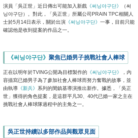
演員「吳正世」近日傳出可能加入新戲
《써닝야구단》
（써
닝야구단）。對此，「吳正世」所屬公司PRAIN TPC相關人
士於5月14日表示，關於出演
《써닝야구단》
一事，目前只能
確認他是收到提案的作品之一。
《써닝야구단》
聚焦已婚男子挑戰社會人棒球
正在以明年於TVING公開為目標製作的
《써닝야구단》
，內
容描寫已婚男子為了參加社會人棒球而努力奮戰的故事，並
由執導
《新兵》
系列的閔鎮基導演推出新作。據悉，「吳正
世」獲得的角色提案，是這群平凡30、40代已婚一家之主在
挑戰社會人棒球隊過程中的主角之一。
吳正世持續以多部作品與觀眾見面