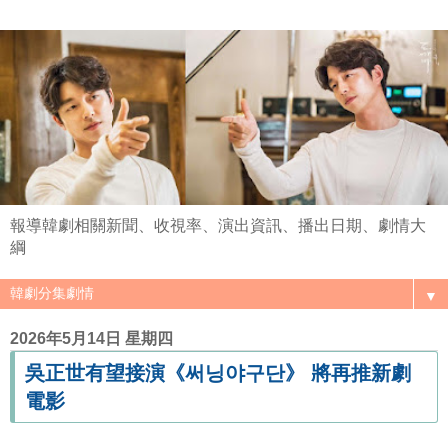
報導韓劇相關新聞、收視率、演出資訊、播出日期、劇情大
綱
▼
2026年5月14日 星期四
吳正世有望接演《써닝야구단》 將再推新劇
電影