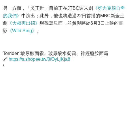
另一方面，「吳正世」目前正在JTBC週末劇
《努力克服自卑
的我們》
中演出；此外，他也將透過22日首播的MBC新金土
劇
《大叔再出招》
與觀眾見面，並參與將於6月3日上映的電
影
《Wild Sing》
。
Torriden:玻尿酸面霜、玻尿酸水凝霜、神經醯胺面霜
🔗
https://s.shopee.tw/8fOyLjKja8
•