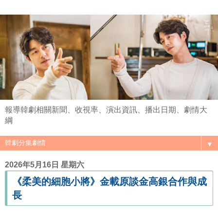
報導韓劇相關新聞、收視率、演出資訊、播出日期、劇情大
綱
▼
2026年5月16日 星期六
《柔美的細胞小將》金載原談金高銀合作與成
長