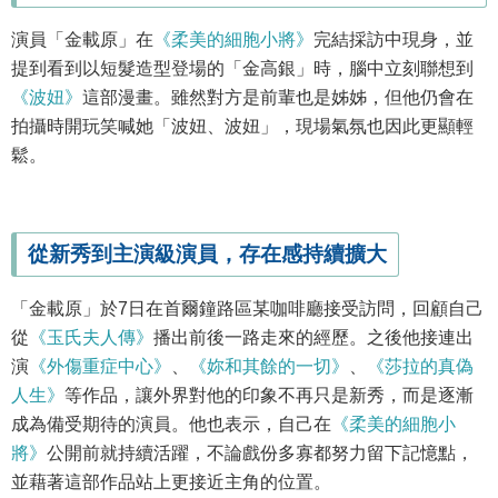
演員「金載原」在
《柔美的細胞小將》
完結採訪中現身，並
提到看到以短髮造型登場的「金高銀」時，腦中立刻聯想到
《波妞》
這部漫畫。雖然對方是前輩也是姊姊，但他仍會在
拍攝時開玩笑喊她「波妞、波妞」，現場氣氛也因此更顯輕
鬆。
從新秀到主演級演員，存在感持續擴大
「金載原」於7日在首爾鐘路區某咖啡廳接受訪問，回顧自己
從
《玉氏夫人傳》
播出前後一路走來的經歷。之後他接連出
演
《外傷重症中心》
、
《妳和其餘的一切》
、
《莎拉的真偽
人生》
等作品，讓外界對他的印象不再只是新秀，而是逐漸
成為備受期待的演員。他也表示，自己在
《柔美的細胞小
將》
公開前就持續活躍，不論戲份多寡都努力留下記憶點，
並藉著這部作品站上更接近主角的位置。