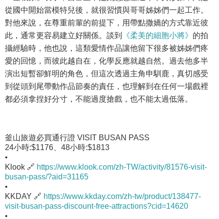
從國中開始當模特兒後，就很習慣與哥哥姊姊們一起工作。
對他來說，在尊重前輩的前提下，用帶點撒嬌的方式靠近彼
此，通常更容易建立好關係。談到
《柔美的細胞小將》
的拍
攝經驗時，他也說，這類愛情作品讓他留下很多被姊姊們疼
愛的回憶，而彼此越自在，化學反應就越自然。過去他多半
演出短暫卻鮮明的角色，但這次透過主角申馴鹿，真切感受
到從頭到尾帶動作品節奏的責任，也理解到在任何一場戲裡
都必須拿捏好分寸，不能過度搶戲，也不能太過低落。
釜山旅遊必買通行證 VISIT BUSAN PASS
24小時:$1176、48小時:$1813
•
Klook 🔗
https://www.klook.com/zh-TW/activity/81576-visit-
busan-pass/?aid=31165
•
KKDAY 🔗
https://www.kkday.com/zh-tw/product/138477-
visit-busan-pass-discount-free-attractions?cid=14620
•