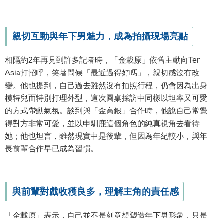
親切互動與年下男魅力，成為拍攝現場亮點
相隔約2年再見到許多記者時，「金載原」依舊主動向Ten
Asia打招呼，笑著問候「最近過得好嗎」，親切感沒有改
變。他也提到，自己過去雖然沒有拍照行程，仍會因為出身
模特兒而特別打理外型，這次圓桌採訪中同樣以坦率又可愛
的方式帶動氣氛。談到與「金高銀」合作時，他說自己常覺
得對方非常可愛，並以申馴鹿這個角色的純真視角去看待
她；他也坦言，雖然現實中是後輩，但因為年紀較小，與年
長前輩合作早已成為習慣。
與前輩對戲收穫良多，理解主角的責任感
「金載原」表示，自己並不是刻意想塑造年下男形象，只是