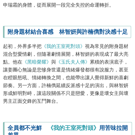
申瑞霜的身體，從而展開一段完全失控的命運轉折。
附身題材結合喜感 林智妍與許楠儁對決感十足
起初，外界多半把
《我的王室死對頭》
視為常見的附身題材
混合型愛情劇，但隨著劇情展開，林智妍的表現成了最大亮
點。他在
《黑暗榮耀》
與
《玉氏夫人傳》
累積的表演底子，
讓姜團心無論是悲慘身世還是情緒爆發都很有說服力，甚至
在瞪眼怒吼、情緒轉換之間，也能帶出讓人覺得新鮮的喜劇
節奏。另一方面，許楠儁延續反派感十足的演出，與林智妍
形成鮮明對峙，讓這段關係不只是戀愛，更像是壞女主與壞
男主正面交鋒的互鬥舞台。
全員都不光鮮
《我的王室死對頭》
用苦味拉開