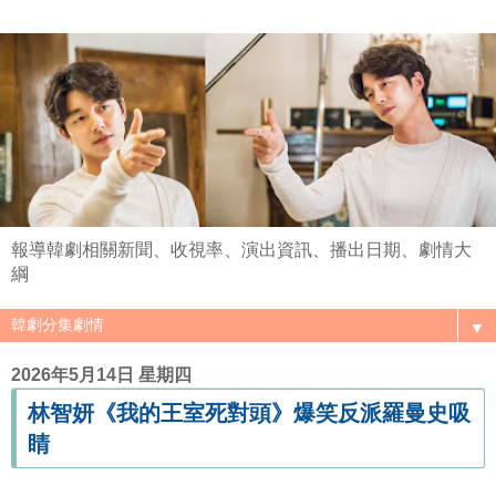
報導韓劇相關新聞、收視率、演出資訊、播出日期、劇情大
綱
▼
2026年5月14日 星期四
林智妍《我的王室死對頭》爆笑反派羅曼史吸
睛