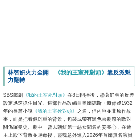
林智妍火力全開
《我的王室死對頭》
靠反派魅
力翻轉
SBS戲劇
《我的王室死對頭》
在8日開播後，憑著鮮明的反差
設定迅速抓住目光。這部作品改編自奧爾德斯・赫胥黎1932
年的長篇小說
《我的王室死對頭》
之名，但內容並非原作故
事，而是把看似沉重的背景，包裝成帶有黑色喜劇感的敵對
關係羅曼史。劇中，曾以朝鮮第一惡女聞名的姜團心，在遭
主上殿下背叛並賜毒後，靈魂意外進入2026年首爾無名演員