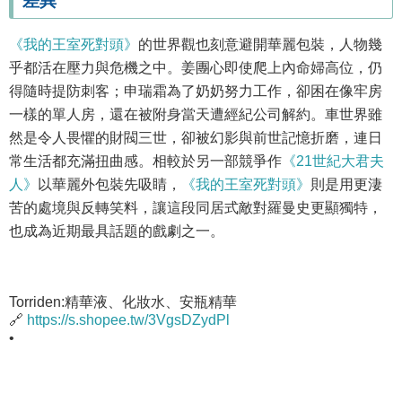
差異
《我的王室死對頭》
的世界觀也刻意避開華麗包裝，人物幾
乎都活在壓力與危機之中。姜團心即使爬上內命婦高位，仍
得隨時提防刺客；申瑞霜為了奶奶努力工作，卻困在像牢房
一樣的單人房，還在被附身當天遭經紀公司解約。車世界雖
然是令人畏懼的財閥三世，卻被幻影與前世記憶折磨，連日
常生活都充滿扭曲感。相較於另一部競爭作
《21世紀大君夫
人》
以華麗外包裝先吸睛，
《我的王室死對頭》
則是用更淒
苦的處境與反轉笑料，讓這段同居式敵對羅曼史更顯獨特，
也成為近期最具話題的戲劇之一。
Torriden:精華液、化妝水、安瓶精華
🔗
https://s.shopee.tw/3VgsDZydPl
•