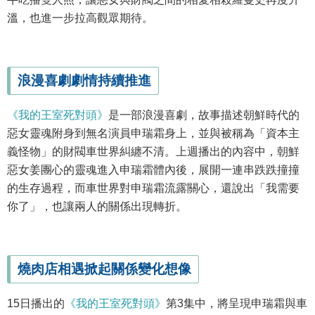
溫，也進一步拉高觀眾期待。
浪漫喜劇劇情持續推進
《我的王室死對頭》
是一部浪漫喜劇，故事描述朝鮮時代的
惡女靈魂附身到無名演員申瑞霜身上，並與被稱為「資本主
義怪物」的財閥車世界糾纏不清。上週播出的內容中，朝鮮
惡女姜團心的靈魂進入申瑞霜體內後，展開一連串跌跌撞撞
的生存過程，而車世界對申瑞霜流露關心，還說出「我需要
你了」，也讓兩人的關係出現轉折。
燒肉店相遇掀起關係變化想像
15日播出的
《我的王室死對頭》
第3集中，將呈現申瑞霜與車