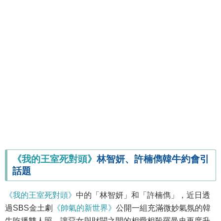
《我的王室死對頭》
林智妍、許楠儁韓牛約會引
話題
《我的王室死對頭》
中的「林智妍」和「許楠儁」，近日透
過SBS金土劇
《帥氣的新世界》
公開一組充滿微妙氣氛的韓
牛吃播雙人照，讓惡女與財閥之間的相愛相殺羅曼史再度升