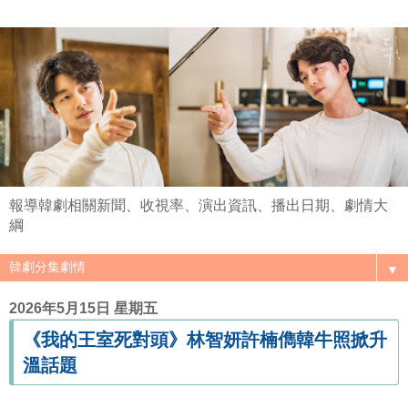
報導韓劇相關新聞、收視率、演出資訊、播出日期、劇情大
綱
▼
2026年5月15日 星期五
《我的王室死對頭》林智妍許楠儁韓牛照掀升
溫話題