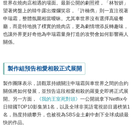
世界在燒肉店相遇的場面。最新公開的劇照裡，「林智妍」
望著烤盤上的韓牛露出燦爛笑容，「許楠儁」則一直注視著
申瑞霜，整體氛圍相當曖昧。尤其車世界沒有選擇高級餐
廳，而是特地挑了樸實的燒肉店，更為劇情增添反轉趣味，
也讓外界更好奇他為申瑞霜量身打造的攻勢會如何影響兩人
關係。
製作組預告相愛相殺正式展開
製作團隊表示，請觀眾持續關注申瑞霜與車世界之間的合約
關係將如何發展，並預告這段相愛相殺的羅曼史即將正式展
開。另一方面，
《我的王室死對頭》
一公開就拿下Netflix今
日韓國TOP10影集第1名，以及全球非英語電視節目週榜第1
名，熱度持續攀升，也被視為SBS金土劇中創下全球成績最
快的作品。