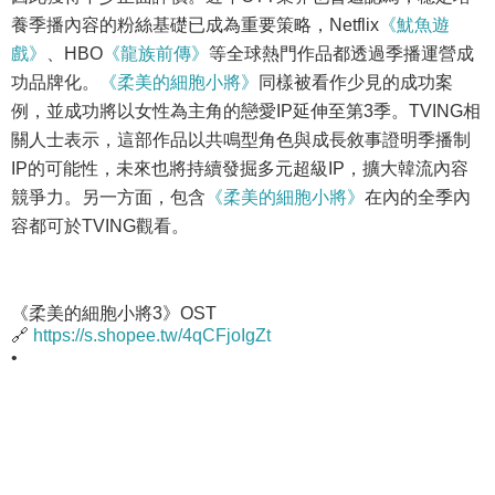
養季播內容的粉絲基礎已成為重要策略，Netflix
《魷魚遊
戲》
、HBO
《龍族前傳》
等全球熱門作品都透過季播運營成
功品牌化。
《柔美的細胞小將》
同樣被看作少見的成功案
例，並成功將以女性為主角的戀愛IP延伸至第3季。TVING相
關人士表示，這部作品以共鳴型角色與成長敘事證明季播制
IP的可能性，未來也將持續發掘多元超級IP，擴大韓流內容
競爭力。另一方面，包含
《柔美的細胞小將》
在內的全季內
容都可於TVING觀看。
《柔美的細胞小將3》OST
🔗
https://s.shopee.tw/4qCFjoIgZt
•