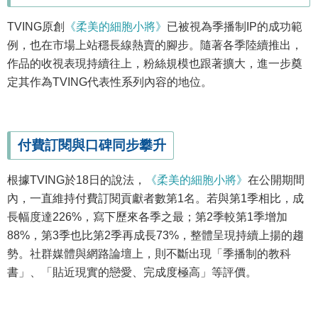
TVING原創
《柔美的細胞小將》
已被視為季播制IP的成功範
例，也在市場上站穩長線熱賣的腳步。隨著各季陸續推出，
作品的收視表現持續往上，粉絲規模也跟著擴大，進一步奠
定其作為TVING代表性系列內容的地位。
付費訂閱與口碑同步攀升
根據TVING於18日的說法，
《柔美的細胞小將》
在公開期間
內，一直維持付費訂閱貢獻者數第1名。若與第1季相比，成
長幅度達226%，寫下歷來各季之最；第2季較第1季增加
88%，第3季也比第2季再成長73%，整體呈現持續上揚的趨
勢。社群媒體與網路論壇上，則不斷出現「季播制的教科
書」、「貼近現實的戀愛、完成度極高」等評價。