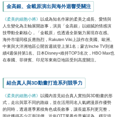
金高銀、金載原演出與海外迴響受關注
《柔美的細胞小將》
以成為知名作家的柔美之成長、愛情與
人生變化為主軸展開故事，演員「金高銀」以細膩的情感演
技帶動全劇核心，「金載原」也透過全新魅力展現存在感。
海外市場同樣反應熱烈，Rakuten Viki上該作在美國、歐洲、
中東與大洋洲地區公開首週就登上第1名；蒙古Inche TV則連
續4週保持第1名。日本Disney+維持TOP3名次，HBO Max也
在泰國、菲律賓、印尼等東南亞地區受到高度關注。
結合真人與3D動畫打造系列競爭力
《柔美的細胞小將》
以國內首見結合真人實拍與3D動畫的形
式，走出與眾不同的路線，並在活用同名人氣網漫原作優勢
的同時，透過逐季累積角色成長敘事，讓長篇系列更完整，
因此獲得不少正面評價。近年OTT業界也普遍認為，穩定培