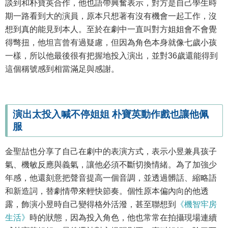
談到和朴寶英合作，他也語帶興奮表示，對方是自己學生時
期一路看到大的演員，原本只想著有沒有機會一起工作，沒
想到真的能見到本人。至於在劇中一直叫對方姐姐會不會覺
得彆扭，他坦言曾有過疑慮，但因為角色本身就像七歲小孩
一樣，所以他最後很有把握地投入演出，並對36歲還能得到
這個稱號感到相當滿足與感謝。
演出太投入喊不停姐姐 朴寶英動作戲也讓他佩
服
金聖喆也分享了自己在劇中的表演方式，表示小昱兼具孩子
氣、機敏反應與義氣，讓他必須不斷切換情緒。為了加強少
年感，他還刻意把聲音提高一個音調，並透過髒話、縮略語
和新造詞，替劇情帶來輕快節奏。個性原本偏內向的他透
露，飾演小昱時自己變得格外活潑，甚至聯想到
《機智牢房
生活》
時的狀態，因為投入角色，他也常常在拍攝現場連續