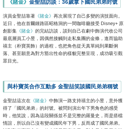
《賭金》
金聖喆訪談：36歲拿下國民弟弟封號
演員金聖喆靠著
《賭金》
再次展現了自己多變的演技面向。
近日，他在首爾鍾路區昭格洞的一間咖啡廳接受 Disney+ 原
創影集
《賭金》
的完結訪談，談到自己在劇中飾演代收公司
最底層員工小昱，因偶然接觸到走私集團的金條，進而協助
禧主（朴寶英飾）的過程，也把角色從天真單純到果斷俐
落、甚至願意為對方豁出性命的樣貌完整呈現，成功吸引觀
眾目光。
與朴寶英合作互動多 金聖喆笑談國民弟弟稱號
金聖喆這次在
《賭金》
中飾演一路支持禧主的小昱，意外獲
得了「國民弟弟」的封號。被問到演出年下男角色的感受
時，他笑說，因為這段關係並不是完整的羅曼史，而是搭檔
情誼，所以自己沒有變成國民年下男，反而成了國民弟弟。