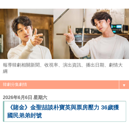
報導韓劇相關新聞、收視率、演出資訊、播出日期、劇情大
綱
▼
2026年6月6日 星期六
《賭金》金聖喆談朴寶英與票房壓力 36歲獲
國民弟弟封號