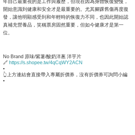
年自己最重視的是工作與履歷，但現在因為身體恢復變慢，
開始意識到健康和安全才是最重要的。尤其腳踝舊傷再度復
發，讓他明顯感受到和年輕時的恢復力不同，也因此開始認
真補充營養品，笑稱票房固然重要，但如今健康才是第一
位。
No Brand 原味/紫薯/酸奶洋蔥 洋芋片
🔗
https://s.shopee.tw/4qCqWY2ACN
•
👆上方連結會直接帶入專屬折價券，沒有折價券可詢問小編
•