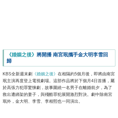
《婚姻之後》
將開播 南宮珉攜手金大明李雪回
歸
KBS全新週末劇
《婚姻之後》
在相隔約5個月後，即將由南宮
珉主演再度登上電視劇場。這部作品將於下個月4日首播，屬
於高張力犯罪驚悚劇，故事圍繞一名男子在離婚前夕，為了
救出遭綁架的妻子，與殘酷罪犯展開激烈對決。劇中除南宮
珉外，金大明、李雪、李相熙也一同演出。