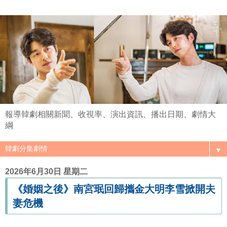
報導韓劇相關新聞、收視率、演出資訊、播出日期、劇情大
綱
▼
2026年6月30日 星期二
《婚姻之後》南宮珉回歸攜金大明李雪掀開夫
妻危機