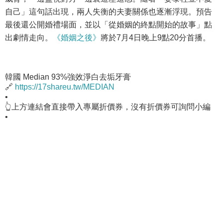
自己」這句話出現，兩人失衡的夫妻關係也逐漸浮現。預告
最後還公開婚禮場面，並以「從婚姻的終點開始的故事」點
出劇情走向。
《婚姻之後》
將於7月4日晚上9點20分首播。
韓國 Median 93%強效淨白去垢牙膏
🔗
https://17shareu.tw/MEDIAN
•
👆上方連結會直接帶入專屬折價券，沒有折價券可詢問小編
•