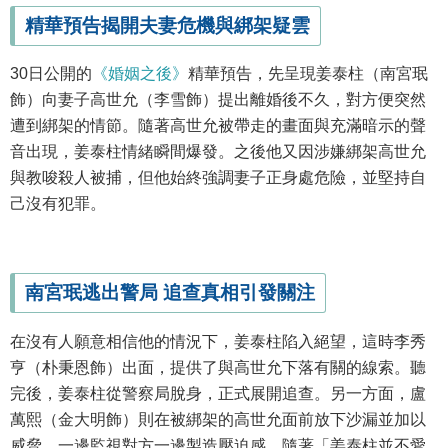
精華預告揭開夫妻危機與綁架疑雲
30日公開的
《婚姻之後》
精華預告，先呈現姜泰柱（南宮珉
飾）向妻子高世允（李雪飾）提出離婚後不久，對方便突然
遭到綁架的情節。隨著高世允被帶走的畫面與充滿暗示的聲
音出現，姜泰柱情緒瞬間爆發。之後他又因涉嫌綁架高世允
與教唆殺人被捕，但他始終強調妻子正身處危險，並堅持自
己沒有犯罪。
南宮珉逃出警局 追查真相引發關注
在沒有人願意相信他的情況下，姜泰柱陷入絕望，這時李秀
亨（朴秉恩飾）出面，提供了與高世允下落有關的線索。聽
完後，姜泰柱從警察局脫身，正式展開追查。另一方面，盧
萬熙（金大明飾）則在被綁架的高世允面前放下沙漏並加以
威脅，一邊監視對方一邊製造壓迫感。隨著「姜泰柱並不愛