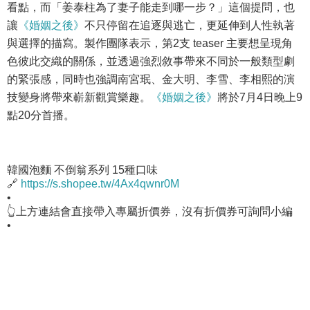
看點，而「姜泰柱為了妻子能走到哪一步？」這個提問，也
讓
《婚姻之後》
不只停留在追逐與逃亡，更延伸到人性執著
與選擇的描寫。製作團隊表示，第2支 teaser 主要想呈現角
色彼此交織的關係，並透過強烈敘事帶來不同於一般類型劇
的緊張感，同時也強調南宮珉、金大明、李雪、李相熙的演
技變身將帶來嶄新觀賞樂趣。
《婚姻之後》
將於7月4日晚上9
點20分首播。
韓國泡麵 不倒翁系列 15種口味
🔗
https://s.shopee.tw/4Ax4qwnr0M
•
👆上方連結會直接帶入專屬折價券，沒有折價券可詢問小編
•