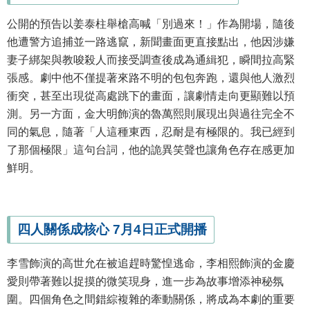
公開的預告以姜泰柱舉槍高喊「別過來！」作為開場，隨後
他遭警方追捕並一路逃竄，新聞畫面更直接點出，他因涉嫌
妻子綁架與教唆殺人而接受調查後成為通緝犯，瞬間拉高緊
張感。劇中他不僅提著來路不明的包包奔跑，還與他人激烈
衝突，甚至出現從高處跳下的畫面，讓劇情走向更顯難以預
測。另一方面，金大明飾演的魯萬熙則展現出與過往完全不
同的氣息，隨著「人這種東西，忍耐是有極限的。我已經到
了那個極限」這句台詞，他的詭異笑聲也讓角色存在感更加
鮮明。
四人關係成核心 7月4日正式開播
李雪飾演的高世允在被追趕時驚惶逃命，李相熙飾演的金慶
愛則帶著難以捉摸的微笑現身，進一步為故事增添神秘氛
圍。四個角色之間錯綜複雜的牽動關係，將成為本劇的重要