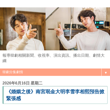
報導韓劇相關新聞、收視率、演出資訊、播出日期、劇情大
綱
▼
2026年6月16日 星期二
《婚姻之後》南宮珉金大明李雪李相熙預告掀
緊張感