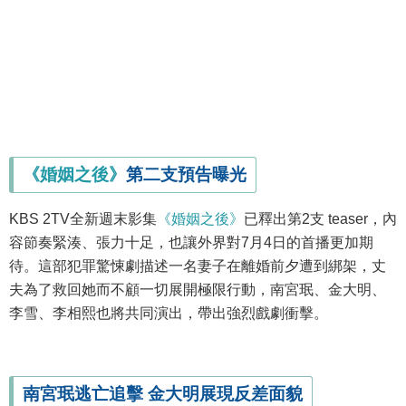
《婚姻之後》
第二支預告曝光
KBS 2TV全新週末影集
《婚姻之後》
已釋出第2支 teaser，內
容節奏緊湊、張力十足，也讓外界對7月4日的首播更加期
待。這部犯罪驚悚劇描述一名妻子在離婚前夕遭到綁架，丈
夫為了救回她而不顧一切展開極限行動，南宮珉、金大明、
李雪、李相熙也將共同演出，帶出強烈戲劇衝擊。
南宮珉逃亡追擊 金大明展現反差面貌