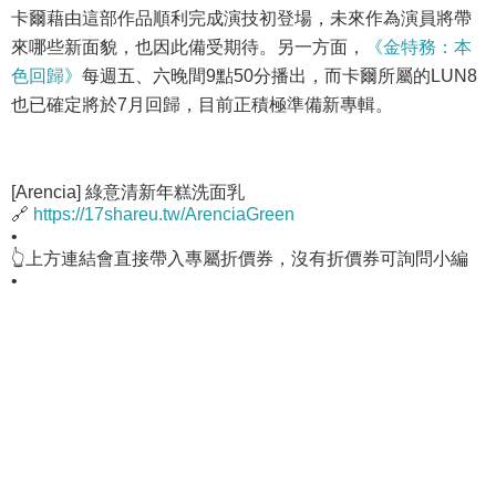
卡爾藉由這部作品順利完成演技初登場，未來作為演員將帶
來哪些新面貌，也因此備受期待。另一方面，
《金特務：本
色回歸》
每週五、六晚間9點50分播出，而卡爾所屬的LUN8
也已確定將於7月回歸，目前正積極準備新專輯。
[Arencia] 綠意清新年糕洗面乳
🔗
https://17shareu.tw/ArenciaGreen
•
👆上方連結會直接帶入專屬折價券，沒有折價券可詢問小編
•