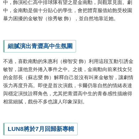
中，飾演松仁高中排球隊有望之星金南勳，與觀眾見面。劇
中，金南勳是個十分貼心的學生，會把體育服借給飽受校園
暴力困擾的金敏智（徐秀敏 飾），並自然地靠近她。
細膩演出青澀高中生氛圍
不過，喜歡南勳的朱惠利（柳智安 飾）利用這段互動引誘金
敏智，讓他意外捲入事件之中。之後，金南勳向前來找女兒
的金部長（蘇志燮 飾）解釋自己並沒有叫來金敏智，讓劇情
張力再度升高。即使是首次演戲，卡爾仍靠自然的情緒表達
與穩定演技詮釋角色，尤其把青澀高中生的青春感性描繪得
相當細膩，戲份不多也讓人印象深刻。
LUN8將於7月回歸新專輯